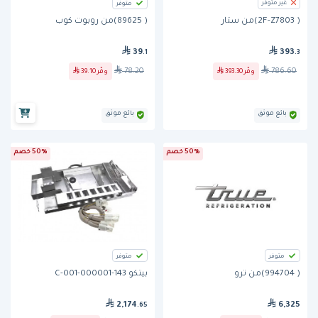
غير متوفر
متوفر
( 89625)من روبوت كوب
( 2F-Z7803)من ستار
39
393
.1
.3
78.20
786.60
وفّر
39.10
وفّر
393.30
بائع موثق
بائع موثق
50% خصم
50% خصم
متوفر
متوفر
( 994704)من ترو
بيتكو 143-000001-001-C
2,174
6,325
.65