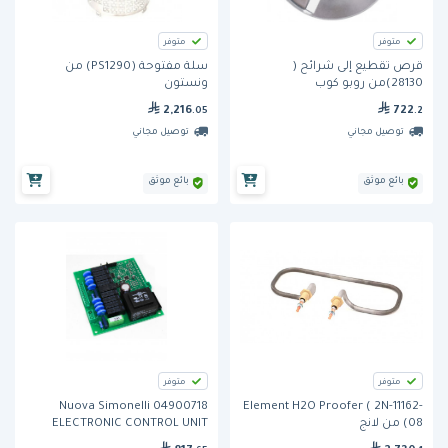
متوفر
متوفر
قرص تقطيع إلى شرائح (
سلة مفتوحة (PS1290) من
28130)من روبو كوب
ونستون
2,216
722
.05
.2
توصيل مجاني
توصيل مجاني
بائع موثق
بائع موثق
متوفر
متوفر
Nuova Simonelli 04900718
Element H2O Proofer ( 2N-11162-
08) من لانج
ELECTRONIC CONTROL UNIT
AURELIA