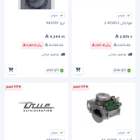
متوفر
متوفر
فولكان 413452-2
ترو 943087
4,244
2,835
.65
.9
8,489.30
5,671.80
وفّر
2,835.90
وفّر
4,244.65
توصيل مجاني
توصيل مجاني
بائع موثق
بائع موثق
50% خصم
50% خصم
متوفر
متوفر