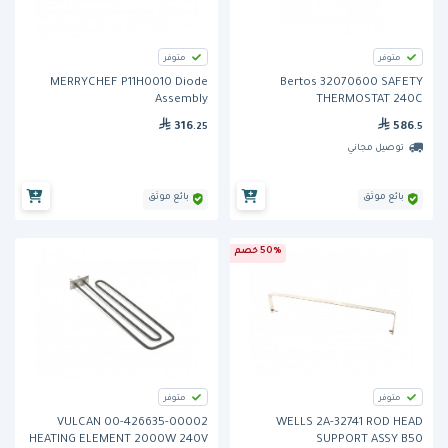
متوفر
متوفر
MERRYCHEF P11H0010 Diode
Bertos 32070600 SAFETY
Assembly
THERMOSTAT 240C
316
586
.25
.5
توصيل مجاني
بائع موثق
بائع موثق
50% خصم
متوفر
متوفر
VULCAN 00-426635-00002
WELLS 2A-32741 ROD HEAD
HEATING ELEMENT 2000W 240V
SUPPORT ASSY B50