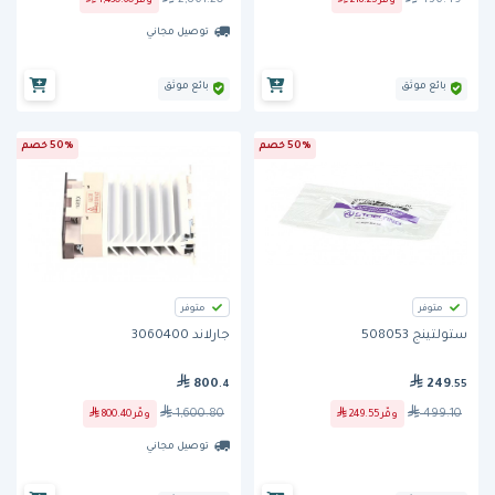
وفّر
218.25
وفّر
1,430.60
توصيل مجاني
بائع موثق
بائع موثق
50% خصم
50% خصم
متوفر
متوفر
ستولتينج 508053
جارلاند 3060400
800
249
.4
.55
1,600.80
499.10
وفّر
249.55
وفّر
800.40
توصيل مجاني