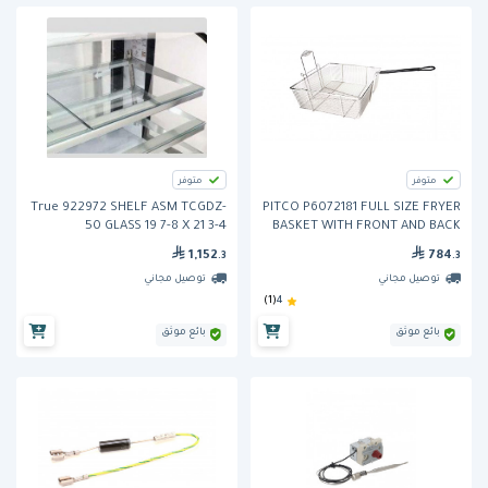
متوفر
متوفر
True 922972 SHELF ASM TCGDZ-
PITCO P6072181 FULL SIZE FRYER
50 GLASS 19 7-8 X 21 3-4
BASKET WITH FRONT AND BACK
HOOKS
1,152
784
.3
.3
توصيل مجاني
توصيل مجاني
(1)
4
بائع موثق
بائع موثق