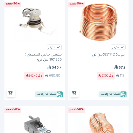
50% خصم
50% خصم
متوفر
متوفر
أنبوب( 851142)من ترو
مقبس حامل المصباح(
801266)من ترو
340
57
.4
.5
680.80
115
وفّر
57.50
وفّر
340.40
يشحن من إكويب
يشحن من إكويب
50% خصم
50% خصم