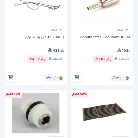
متوفر
متوفر
Grindmaster-Cecilware 1010A
( PS2040)من وينستون
433
108
.55
.1
867.10
216.20
وفّر
108.10
وفّر
433.55
بائع موثق
بائع موثق
50% خصم
50% خصم