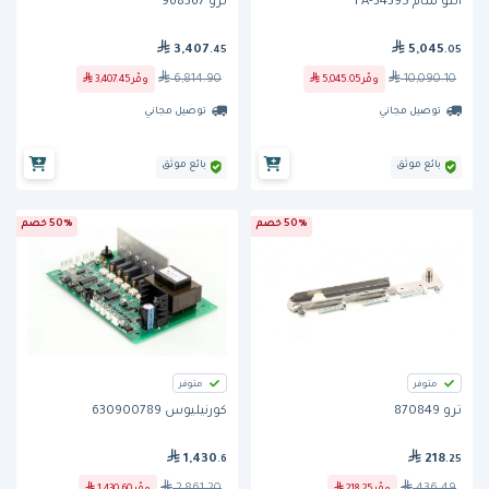
ألتو شام FA-34395
ترو 968367
3,407
5,045
.45
.05
6,814.90
10,090.10
وفّر
5,045.05
وفّر
3,407.45
توصيل مجاني
توصيل مجاني
بائع موثق
بائع موثق
50% خصم
50% خصم
متوفر
متوفر
ترو 870849
كورنيليوس 630900789
1,430
218
.6
.25
2,861.20
436.49