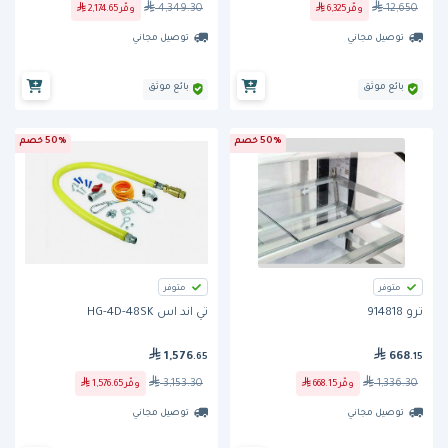
4,349.30
12,650
وفّر
6,325
وفّر
2,174.65
توصيل مجاني
توصيل مجاني
بائع موثق
بائع موثق
50% خصم
50% خصم
متوفر
متوفر
ترو 914818
تي اند اس HG-4D-48SK
1,576
668
.65
.15
3,153.30
1,336.30
وفّر
668.15
وفّر
1,576.65
توصيل مجاني
توصيل مجاني