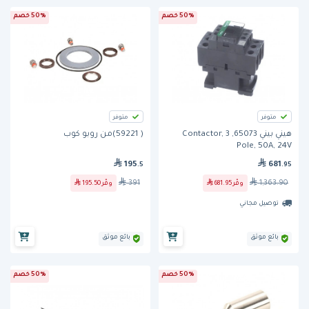
50% خصم
50% خصم
متوفر
متوفر
هيني بيني 65073, Contactor, 3
( 59221)من روبو كوب
Pole, 50A, 24V
195
681
.5
.95
391
1,363.90
وفّر
681.95
وفّر
195.50
توصيل مجاني
بائع موثق
بائع موثق
50% خصم
50% خصم