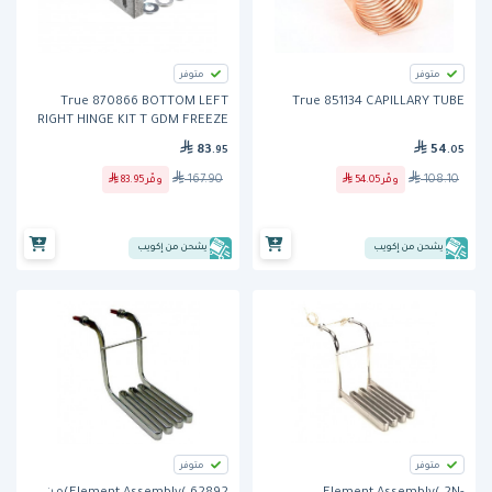
متوفر
متوفر
True 870866 BOTTOM LEFT
True 851134 CAPILLARY TUBE
RIGHT HINGE KIT T GDM FREEZE
83
54
.95
.05
167.90
108.10
وفّر
54.05
وفّر
83.95
يشحن من إكويب
يشحن من إكويب
متوفر
متوفر