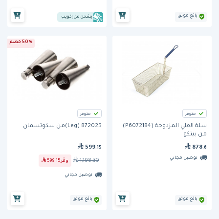
بائع موثق
يشحن من إكويب
50% خصم
متوفر
متوفر
سلة القلي المزدوجة (P6072184)
Leg( 872025)من سكوتسمان
من بيتكو
599
878
.15
.6
توصيل مجاني
1,198.30
وفّر
599.15
توصيل مجاني
بائع موثق
بائع موثق