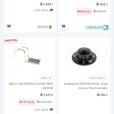
1,097
423
.1
.2
توصيل مجاني
846.40
وفّر
423.20
بائع موثق
يشحن من إكويب
50% خصم
كمية محدودة
متوفر
WELLS 2N-42892UL ELEM 240V
Southbend 1182586 Knob, Snap
4600W
Action Thermostatic
1,271
110
.9
.4
2,543.80
وفّر
1,271.90
توصيل مجاني