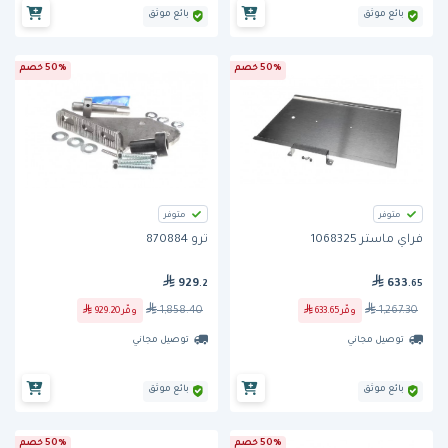
بائع موثق
بائع موثق
50% خصم
50% خصم
متوفر
متوفر
فراي ماستر 1068325
ترو 870884
929
633
.2
.65
1,858.40
1,267.30
وفّر
633.65
وفّر
929.20
توصيل مجاني
توصيل مجاني
بائع موثق
بائع موثق
50% خصم
50% خصم