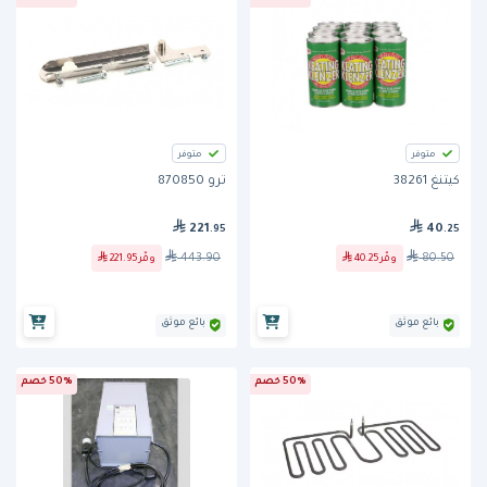
متوفر
متوفر
كيتنغ 38261
ترو 870850
221
40
.95
.25
443.90
80.50
وفّر
40.25
وفّر
221.95
بائع موثق
بائع موثق
50% خصم
50% خصم