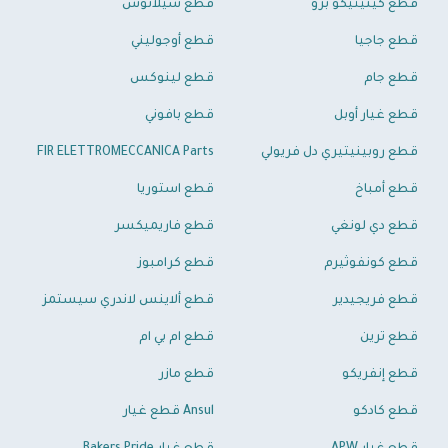
قطع كينيتيكو برو
قطع سيلانوس
قطع جاجيا
قطع أوجوليني
قطع جام
قطع لينوكس
قطع غيار أوبل
قطع بافوني
قطع روبينيتيري دل فريولي
FIR ELETTROMECCANICA Parts
قطع أمباخ
قطع استوريا
قطع دي لونغي
قطع فاريميكسر
قطع كونفوثيرم
قطع كرامبوز
قطع فريجيدير
قطع ألاينس لاندري سيستمز
قطع ترين
قطع ام بي ام
قطع إنفريكو
قطع مازر
قطع كادكو
Ansul قطع غيار