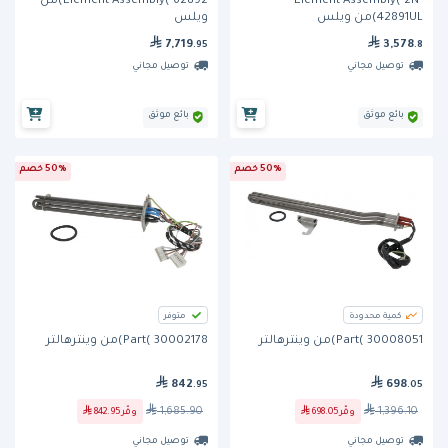
Element Assembly( 2N-
Element Assembly( 62892)من
42891UL)من ويلس
ويلس
7,719
3,578
.95
.8
توصيل مجاني
توصيل مجاني
بائع موثق
بائع موثق
50% خصم
50% خصم
كمية محدودة
متوفر
Part( 30008051)من وينترهالتر
Part( 30002178)من وينترهالتر
842
698
.95
.05
1,685.90
1,396.10
وفّر
698.05
وفّر
842.95
توصيل مجاني
توصيل مجاني