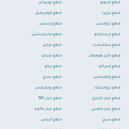
قطع افيونو
قطع توربو اير
قطع بيزيرا
قطع كوفريميل
قطع تراولسن
قطع إنسنجر
قطع اريستاركو
قطع ماجيكيتشن
قطع سانكيست
قطع باركير
قطع كارتر هوفمان
قطع شيادو
قطع إمبراكو
قطع نيكو
قطع إيكويبكس
قطع ديتنج
قطع بروفيتيك
قطع يونفيكس
قطع غيار كارلايل
قطع غيار IMS
قطع غيار زانوسي
قطع غيار فالكـو
قطع سيج
قطع أنيتس