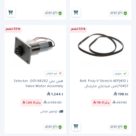
بائع موثق
بائع موثق
50% خصم
50% خصم
غير متوفر
متوفر
Belt, Poly-V Stretch 4EPJ410 (
هيني بيني 84282-001, Selector
70457)من ميدلباي مارشال
Valve Motor Assembly
198
1,244
.95
.3
397.90
2,488.60
وفّر
198.95
وفّر
1,244.30
توصيل مجاني
بائع موثق
بائع موثق