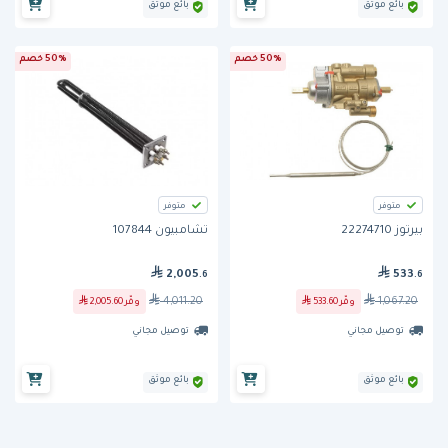
بائع موثق
بائع موثق
50% خصم
50% خصم
متوفر
متوفر
بيرتوز 22274710
تشامبيون 107844
2,005
533
.6
.6
4,011.20
1,067.20
وفّر
533.60
وفّر
2,005.60
توصيل مجاني
توصيل مجاني
بائع موثق
بائع موثق