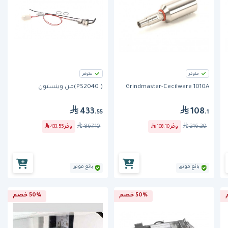
متوفر
متوفر
Grindmaster-Cecilware 1010A
( PS2040)من وينستون
433
108
.55
.1
867.10
216.20
وفّر
108.10
وفّر
433.55
بائع موثق
بائع موثق
50% خصم
50% خصم