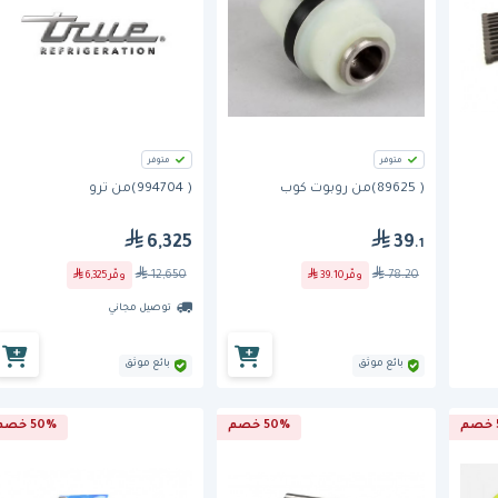
متوفر
متوفر
( 89625)من روبوت كوب
( 994704)من ترو
6,325
39
.1
12,650
78.20
وفّر
39.10
وفّر
6,325
توصيل مجاني
بائع موثق
بائع موثق
50% خصم
50% خصم