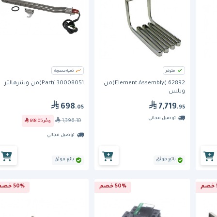
متوفر
كمية محدودة
Element Assembly( 62892)من
Part( 30008051)من وينترهالتر
ويلس
698
7,719
.05
.95
توصيل مجاني
1,396.10
وفّر
698.05
توصيل مجاني
بائع موثق
بائع موثق
50% خصم
50% خصم