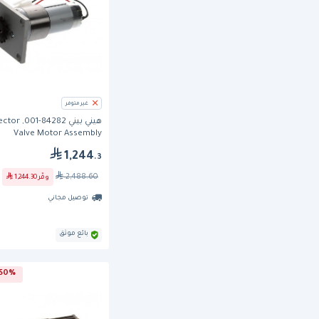
غير متوفر
هيني بيني 84282-1
Valve Motor Assembly
1,244
.3
2,488.60
وفّر
1,244.30
توصيل مجاني
بائع موثق
50% خصم