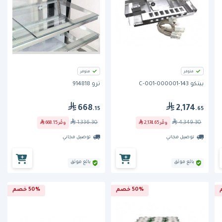
متوفر
متوفر
بيتكو 143-000001-001-C
ترو 914818
668
2,174
.15
.65
1,336.30
4,349.30
وفّر
2,174.65
وفّر
668.15
توصيل مجاني
توصيل مجاني
بائع موثق
بائع موثق
50% خصم
50% خصم