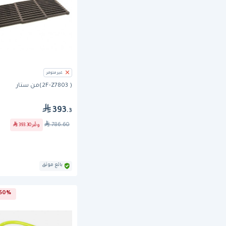
غير متوفر
( 2F-Z7803)من ستار
393
.3
786.60
وفّر
393.30
بائع موثق
50% خصم