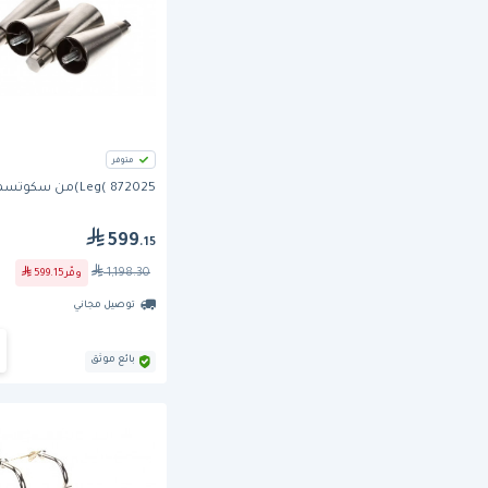
متوفر
Leg( 872025)من سكوتسمان
599
.15
1,198.30
وفّر
599.15
توصيل مجاني
بائع موثق