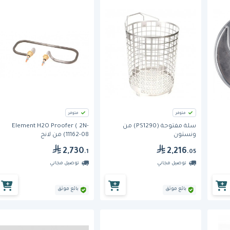
متوفر
متوفر
سلة مفتوحة (PS1290) من
Element H2O Proofer ( 2N-
ونستون
11162-08) من لانج
2,730
2,216
.1
.05
توصيل مجاني
توصيل مجاني
بائع موثق
بائع موثق