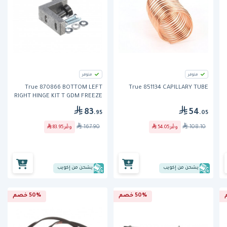
متوفر
متوفر
True 870866 BOTTOM LEFT
True 851134 CAPILLARY TUBE
RIGHT HINGE KIT T GDM FREEZE
83
54
.95
.05
167.90
108.10
وفّر
54.05
وفّر
83.95
يشحن من إكويب
يشحن من إكويب
50% خصم
50% خصم