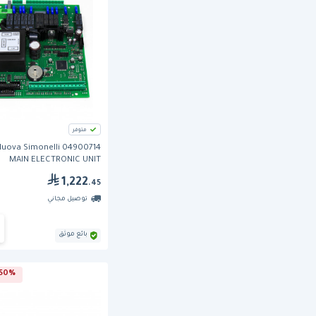
متوفر
Nuova Simonelli 04900714
MAIN ELECTRONIC UNIT
1,222
.45
توصيل مجاني
بائع موثق
50% خصم