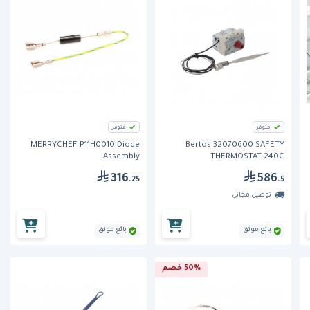
متوفر
متوفر
MERRYCHEF P11H0010 Diode
Bertos 32070600 SAFETY
Assembly
THERMOSTAT 240C
316
586
.25
.5
توصيل مجاني
بائع موثق
بائع موثق
50% خصم