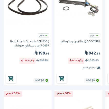
متوفر
متوفر
Part( 30002178)من وينترهالتر
Belt, Poly-V Stretch 4EPJ410 (
70457)من ميدلباي مارشال
198
842
.95
.95
397.90
1,685.90
وفّر
842.95
وفّر
198.95
توصيل مجاني
بائع موثق
بائع موثق
50% خصم
50% خصم