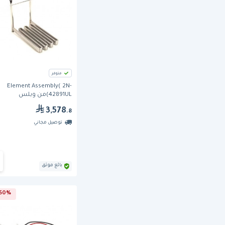
متوفر
Element Assembly( 2N-
42891UL)من ويلس
3,578
.8
توصيل مجاني
بائع موثق
50% خصم