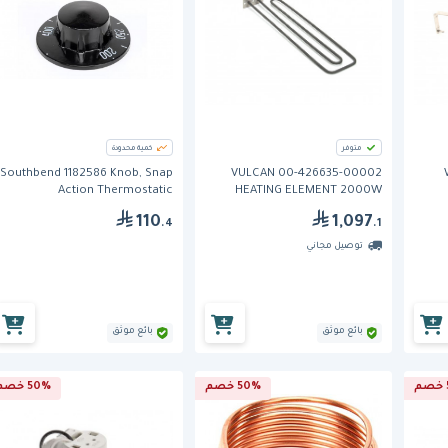
متوفر
كمية محدودة
Southbend 1182586 Knob, Snap
VULCAN 00-426635-00002
Action Thermostatic
HEATING ELEMENT 2000W
240V
110
1,097
.4
.1
توصيل مجاني
بائع موثق
بائع موثق
50% خصم
50% خصم