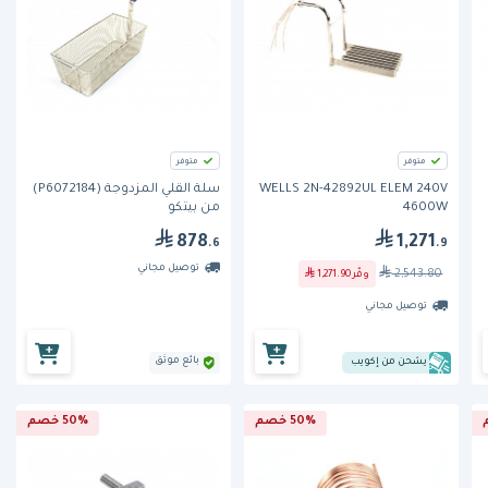
متوفر
متوفر
WELLS 2N-42892UL ELEM 240V
سلة القلي المزدوجة (P6072184)
4600W
من بيتكو
878
1,271
.6
.9
توصيل مجاني
2,543.80
وفّر
1,271.90
توصيل مجاني
بائع موثق
يشحن من إكويب
50% خصم
50% خصم