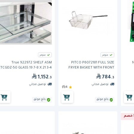
متوفر
متوفر
True 922972 SHELF ASM
PITCO P6072181 FULL SIZE
TCGDZ-50 GLASS 19 7-8 X 21 3-4
FRYER BASKET WITH FRONT
AND BACK HOOKS
1,152
784
.3
.3
توصيل مجاني
توصيل مجاني
(1)
4
بائع موثق
بائع موثق