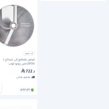
متوفر
قرص تقطيع إلى شرائح (
28130)من روبو كوب
722
.2
توصيل مجاني
بائع موثق