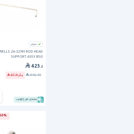
متوفر
WELLS 2A-32741 ROD HEAD
SUPPORT ASSY B50
423
.2
846.40
وفّر
423.20
يشحن من إكويب
50% خصم