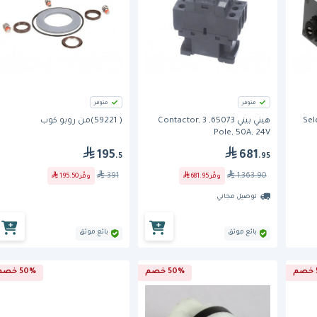
متوفر
متوفر
00, Selector
هيني بيني 65073, Contactor, 3
( 59221)من روبو كوب
Pole, 50A, 24V
195
681
.5
.95
391
1,363.90
وفّر
681.95
وفّر
195.50
توصيل مجاني
بائع موثق
بائع موثق
50% خصم
50% خصم