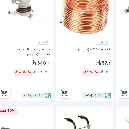
متوفر
متوفر
أنبوب( 851142)من ترو
مقبس حامل المصباح(
801266)من ترو
340
57
.4
.5
680.80
115
وفّر
57.50
وفّر
340.40
يشحن من إكويب
يشحن من إكويب
50% خصم