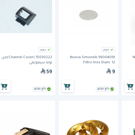
متوفر
متوفر
N
Nuova Simonelli 98004016
Channel Cover( 15030222)من
Filtro Inox Diam. 12
نوفا سيمونيلي
59
9
بائع موثق
بائع موثق