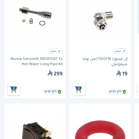
متوفر
متوفر
إل فيتنق( 7300714)من نوفا
Nuova Simonelli 98007007 Ss
سيمونيلي
Hot Water Long Pipe Kit
299
19
بائع موثق
بائع موثق