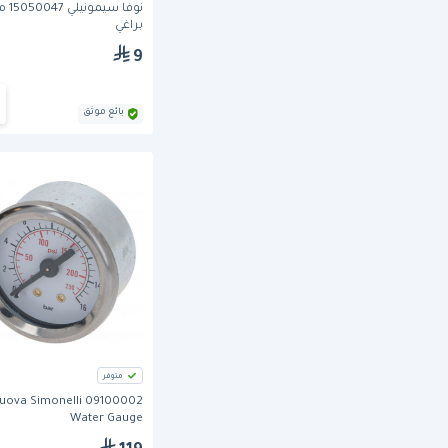
نوفا سيم
براغي
9
بائع موثق
متوفر
uova Simonelli 09100002
Water Gauge