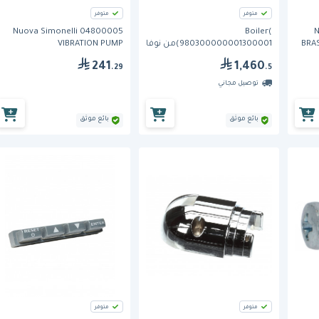
متوفر
متوفر
Nuova Simonelli 04800005
Boiler(
N
BRAS
980300000001300001)من نوفا
VIBRATION PUMP
سيمونيلي
241
1,460
.29
.5
توصيل مجاني
بائع موثق
بائع موثق
متوفر
متوفر