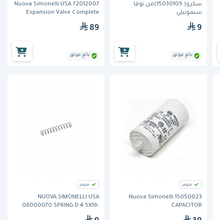
سكرو( 15030109)من نوفا
Nuova Simonelli USA 72012007
سيمونيلي
Expansion Valve Complete
89
9
بائع موثق
بائع موثق
متوفر
متوفر
NUOVA SIMONELLI USA
Nuova Simonelli 15050023
08000070 SPRING D.4.5X18-
CAPACITOR
GRINTA