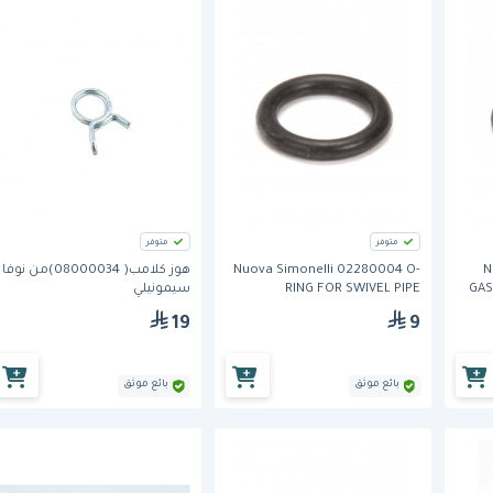
متوفر
متوفر
N
Nuova Simonelli 02280004 O-
هوز كلامب( 08000034)من نوفا
GAS
RING FOR SWIVEL PIPE
سيمونيلي
19
9
بائع موثق
بائع موثق