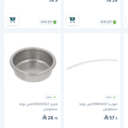
9
39
بائع موثق
بائع موثق
متوفر
متوفر
انبوب( 11740003)من نوفا
فلتر( 03000322)من نوفا
سيمونيلي
سيمونيلي
28
57
.75
.5