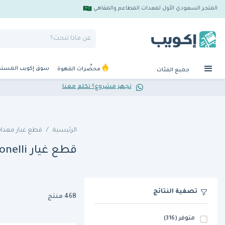
المتجر السعودي الأول لمعدات المطاعم والمقاهي
سوق إكويب المست
محضِّرات القهوة
جميع الفئات
تجهز مشروع؟ تكلم معنا
الرئيسية
قطع غيار معدات
قطع غيار Nuova Simonelli
تصفية النتائج
468 منتج
متوفر
(316)