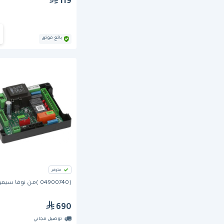
119
بائع موثق
متوفر
(04900740 )من نوفا سيمونيلي
690
توصيل مجاني