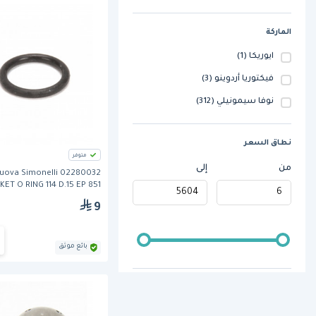
الماركة
ايوريكا
(1)
فيكتوريا أردوينو
(3)
نوفا سيمونيلي
(312)
نطاق السعر
متوفر
من
إلى
uova Simonelli 02280032
KET O RING 114 D.15 EP 851
9
بائع موثق