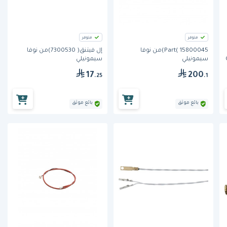
متوفر
متوفر
Part( 15800045)من نوفا
إل فيتنق( 7300530)من نوفا
سيمونيلي
سيمونيلي
17
200
.25
.1
بائع موثق
بائع موثق