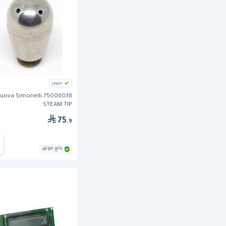
متوفر
uova Simonelli 75006038
STEAM TIP
75
.9
بائع موثق