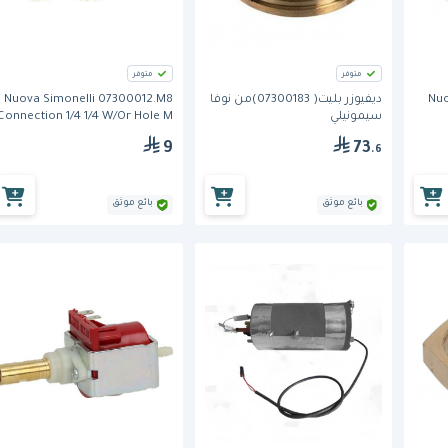
متوفر
متوفر
Nuo
ديفيوزر بليت( 07300183)من نوفا
Nuova Simonelli 07300012.M8
سيمونيلي
Connection 1/4 1/4 W/Or Hole M
9
73
.6
بائع موثق
بائع موثق