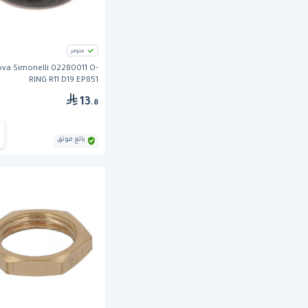
متوفر
va Simonelli 02280011 O-
RING R11 D19 EP851
13
.8
بائع موثق