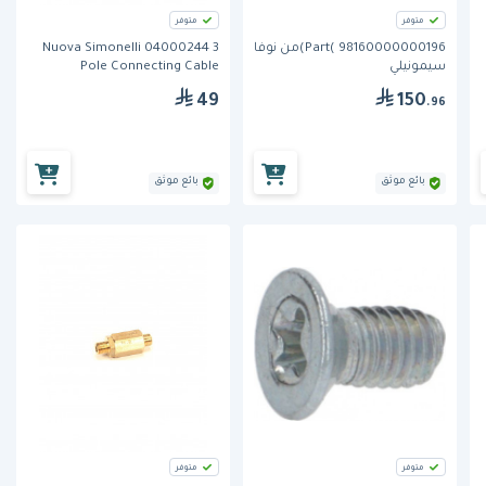
متوفر
متوفر
Part( 98160000000196)من نوفا
Nuova Simonelli 04000244 3
سيمونيلي
Pole Connecting Cable
49
150
.96
بائع موثق
بائع موثق
متوفر
متوفر