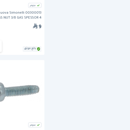
متوفر
uova Simonelli 00300013
S NUT 3/8 GAS SPESSOR 4
9
بائع موثق
متوفر