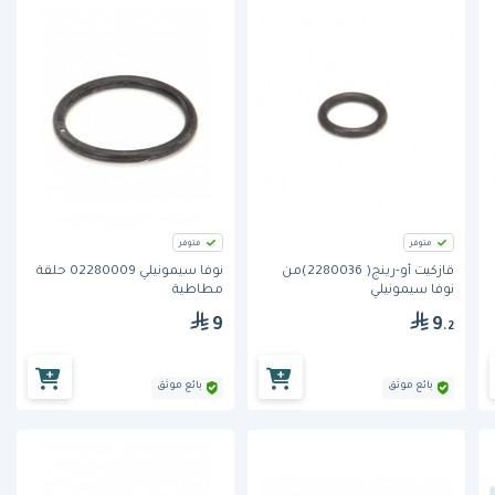
متوفر
متوفر
قازكيت أو-رينج( 2280036)من
نوفا سيمونيلي 02280009 حلقة
نوفا سيمونيلي
مطاطية
9
9
.2
بائع موثق
بائع موثق