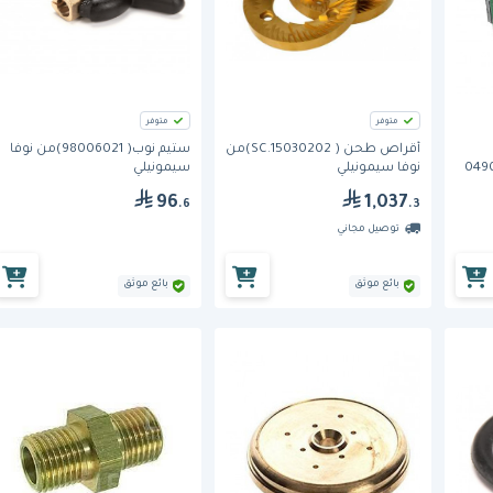
متوفر
متوفر
أقراص طحن ( 15030202.SC)من
ستيم نوب( 98006021)من نوفا
0490
نوفا سيمونيلي
سيمونيلي
96
1,037
.6
.3
توصيل مجاني
بائع موثق
بائع موثق