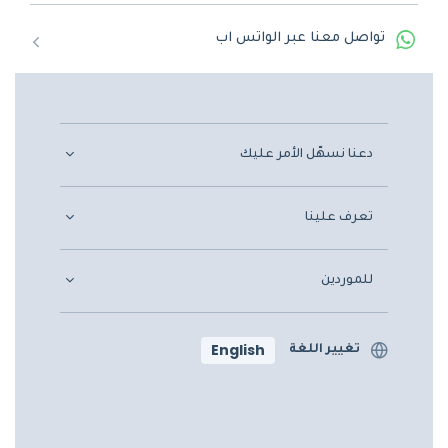
تواصل معنا عبر الواتس اب
دعنا نسهّل الأمر عليك
تعرف علينا
للموردين
English
تغيير اللغة