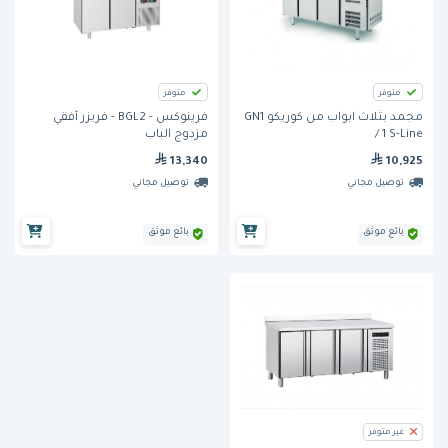
متوفر
متوفر
مجمد بثلاث ابواب من كوريكو GN1
فرينوكس - BGL2 - فريزر أفقي
/ 1 S-Line
مزدوج الباب
13,340
10,925
توصيل مجاني
توصيل مجاني
بائع موثق
بائع موثق
غير متوفر