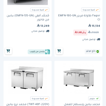
كمية محدودة
كمية محدودة
Fagor طاولة فريزر EMFN-180-GN
مُجمِّد أفقي (EMFN-135-GN) ببابين
CI
من فاجور
13,249
15,134
توصيل مجاني
21,620
وفّر
6,486
توصيل مجاني
بائع موثق
يشحن من إكويب
متوفر
كمية محدودة
مجمد ببابين وبسطح للعمل
(TWT-48F-220V) مجمد ترو ببابين