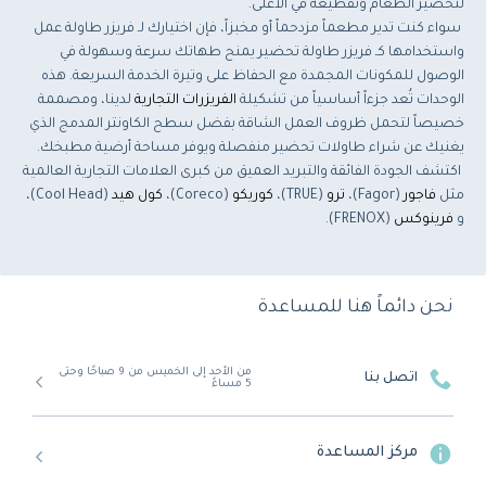
لتحضير الطعام وتقطيعه في الأعلى.
سواء كنت تدير مطعماً مزدحماً أو مخبزاً، فإن اختيارك لـ فريزر طاولة عمل
واستخدامها كـ فريزر طاولة تحضير يمنح طهاتك سرعة وسهولة في
الوصول للمكونات المجمدة مع الحفاظ على وتيرة الخدمة السريعة. هذه
الوحدات تُعد جزءاً أساسياً من تشكيلة
الفريزرات التجارية
لدينا، ومصممة
خصيصاً لتحمل ظروف العمل الشاقة بفضل سطح الكاونتر المدمج الذي
يغنيك عن شراء طاولات تحضير منفصلة ويوفر مساحة أرضية مطبخك.
اكتشف الجودة الفائقة والتبريد العميق من كبرى العلامات التجارية العالمية
مثل
فاجور
(Fagor)،
ترو
(TRUE)،
كوريكو
(Coreco)،
كول هيد
(Cool Head)،
و
فرينوكس
(FRENOX).
نحن دائماً هنا للمساعدة
من الأحد إلى الخميس من 9 صباحًا وحتى
اتصل بنا
5 مساءً
مركز المساعدة