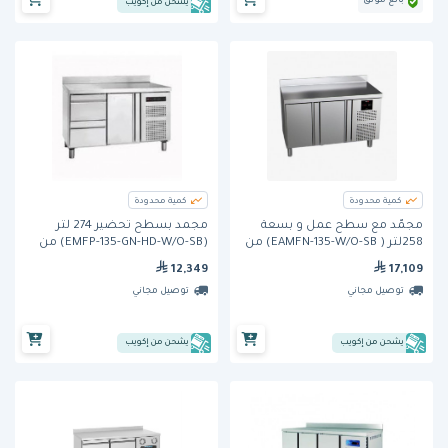
بائع موثق
يشحن من إكويب
كمية محدودة
كمية محدودة
مجمّد مع سطح عمل و بسعة
مجمد بسطح تحضير 274 لتر
258لتر ( EAMFN-135-W/O-SB) من
(EMFP-135-GN-HD-W/O-SB) من
فاجور
فاجور
12,349
17,109
توصيل مجاني
توصيل مجاني
يشحن من إكويب
يشحن من إكويب