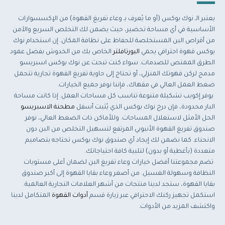
يعتبر الـ نوك بوكس (أو ما يُعرف بـ وعاء تفريغ القهوة) من الإكسسوارات
الأساسية في أي مساحة تحضير، حيث يضمن لك التخلص السريع والآمن
من أقراص البن المستخلصة للحفاظ على نظافة المكان. إن استخدام نوك
بوكس قهوة احترافي يحمي
البورتافلتر
الخاص بك من الخدوش بفضل عمود
الطرق الممتص للصدمات. سواء كنت تبحث عن نوك بوكس اسبريسو
مدمج لركن قهوتك المنزلي، أو تحتاج إلى حاوية تفريغ القهوة تجارية تتحمل
ضغط العمل العالي في مقهاك، فإننا نوفر جميع الخيارات.
يوفر إكويب تشكيلة متنوعة تناسب كل مساحات العمل. إذا كانت مساحة
البار محدودة، فإن درج نوك بوكس الذي يُثبت أسفل
مطحنة الاسبريسو
الحل الأمثل لاستغلال المساحات. وللأماكن ذات الضغط العالي، نوفر
صندوق تفريغ القهوة الأنبوبي المرتفع لتسهيل التخلص من البن دون
الانحناء. كما نضمن لك إيجاد أي صندوق نوك بوكس تحتاجه بتصاميم
متعددة (بأغطية أو بدون) لتلبية كافة احتياجاتك.
تضم مجموعتنا أفضل خيارات وعاء تفريغ البن لضمان أعلى مستويات
النظافة وسهولة الغسيل. من أصغر وعاء بقايا القهوة إلى أكبر صندوق
بقايا القهوة، ستجد لدينا منتجات من أشهر العلامات التجارية العالمية.
استكمل تجهيز ركنك الاحترافي عبر زيارة قسم
أدوات القهوة
المتكامل لدينا
واكتشف المزيد من الأدوات.