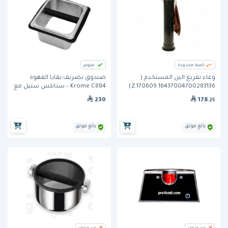
كمية محدودة
متوفر
وعاء تفريغ البن المستخدم (
صندوق تصريف بقايا القهوة
Z.170609.16437004700283136)
Krome C884 – ستانلس ستيل مع
من دايموند
قناة تصريف - 7.32″ x 6.85″ x 3.50″
230
178
.25
بائع موثق
بائع موثق