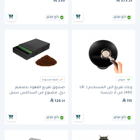
230
273
.29
قماش باريستا بنية اللون
بائع موثق
بائع موثق
متوفر
كمية محدودة
وعاء تفريغ البن المستخدم ( LB-
صندوق تفريغ القهوة بتصميم
660) من لا باريستا
درج، مصنوع من الستانلس ستيل
126
115
.01
بائع موثق
بائع موثق