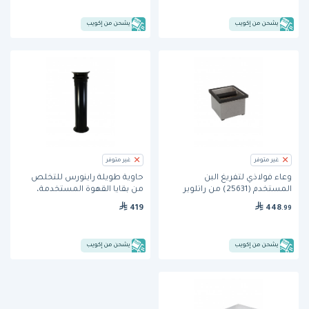
يشحن من إكويب
يشحن من إكويب
غير متوفر
غير متوفر
وعاء فولاذي لتفريغ البن
حاوية طويلة راينورس للتخلص
المستخدم (25631) من راتلوير
من بقايا القهوة المستخدمة،
419
448
.99
يشحن من إكويب
يشحن من إكويب