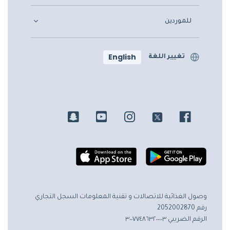
للموردين
English
تغيير اللغة
وصول الغذائية للاتصالات و تقنية المعلومات
السجل التجاري
رقم 2052002870
الرقم الضريبي ٣٠٠٧٧٤٨٦٣٢٠٠٠٠٣