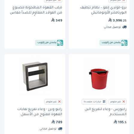
غير متوفر
غير متوفر
برو-فوندي إيفو – نظام تنظيف
مكب القهوة المطحونة مصنوع
البورتافلتر الأوتوماتيكي
من الفولاذ المقاوم للصدأ مقاس
6.5 بوصة من موتّا
349
3,996
.25
توصيل مجاني
يشحن من إكويب
يشحن من إكويب
غير متوفر
خيارات متعددة
غير متوفر
راينورس - وعاء لتفريغ البن
راينو ويرز - وعاء تفريغ نفايات
المستخدم
القهوة مفتوح من الأسفل
789
195
.5
توصيل مجاني