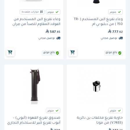
خيارات متعددة
متوفر
متوفر
وعاء تفريغ البن المستخدم ( TR-
وعاء تفريغ البن المستخدم من
150 ) من دبليو بي ام
الفولاذ المقاوم للصدأ من مِران
777
587
.62
.65
توصيل مجاني
توصيل مجاني
بائع موثق
بائع موثق
متوفر
متوفر
حاوية تفريغ مخلفات بن دائرية
صندوق تفريغ القهوة (أنبوبي) –
(V.7483) من موتا
أنبوب تفريغ كبير للاستخدام التجاري
من نوع باريستا، مزوّد بقطعة