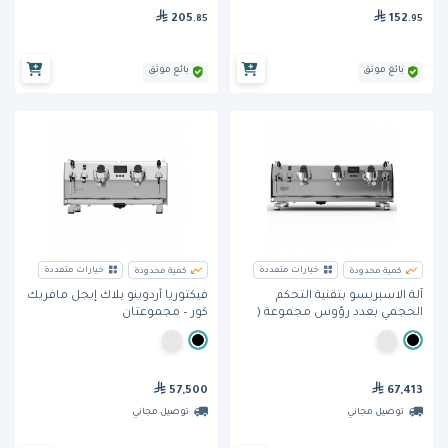
205
152
.85
.95
بائع موثق
بائع موثق
خيارات متعددة
خيارات متعددة
كمية محدودة
كمية محدودة
آلة الاسبريسو بتقنية التحكم
فيكتوريا أردوينو بلاك إيجل مافريك
الحجمي بعدد رؤوس مجموعة (
كور – مجموعتان
Black Eagle Maverick Core 3
groups) من فيكتوريا أردوينو
57,500
67,413
توصيل مجاني
توصيل مجاني