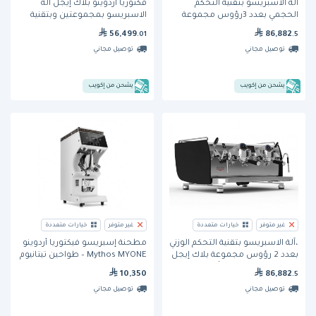
آلة الاسبريسو بتقنية التحكم
فكتوريا أردوينو بلاك إيجل آلة
الحجمي بعدد 3رؤوس مجموعة
الاسبريسو بمجموعتين وبتقنية
بلاك إيجل مافريك من فيكتوريا
القياس الوزني
56,499
86,882
.01
.5
أردوينو
توصيل مجاني
توصيل مجاني
يشحن من إكويب
يشحن من إكويب
غير متوفر
خيارات متعددة
غير متوفر
خيارات متعددة
،آلة الاسبريسو بتقنية التحكم الوزني
مطحنة إسبريسو فيكتوريا أردوينو
بعدد 2 رؤوس مجموعة بلاك إيجل
Mythos MYONE – طواحين تيتانيوم
مافريك من فيكتوريا أردوينو
بقطر 75 مم
10,350
86,882
.5
توصيل مجاني
توصيل مجاني