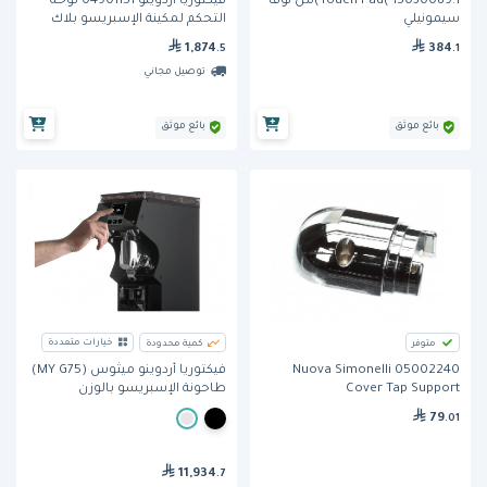
Touch Pad( 15030089.1)من نوفا
فيكتوريا أردوينو 04901151 لوحة
سيمونيلي
التحكم لمكينة الإسبريسو بلاك
إيقل VA388 بتقنية القياس الوزني
1,874
384
.5
.1
توصيل مجاني
بائع موثق
بائع موثق
خيارات متعددة
متوفر
كمية محدودة
Nuova Simonelli 05002240
فيكتوريا أردوينو ميثوس (MY G75)
Cover Tap Support
طاحونة الإسبريسو بالوزن
79
.01
11,934
.7