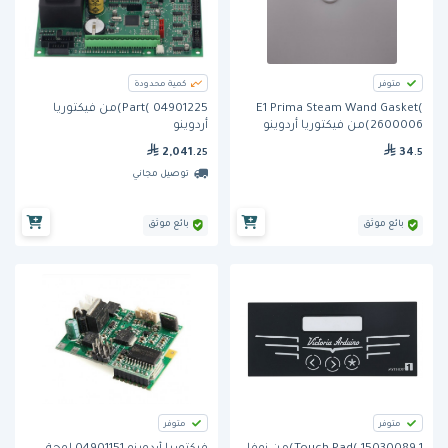
متوفر
كمية محدودة
E1 Prima Steam Wand Gasket(
Part( 04901225)من فيكتوريا
2600006)من فيكتوريا أردوينو
أردوينو
2,041
34
.25
.5
توصيل مجاني
بائع موثق
بائع موثق
متوفر
متوفر