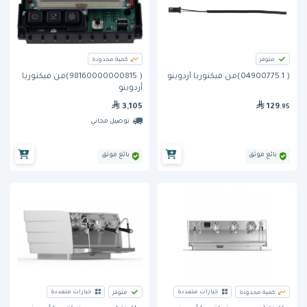
متوفر
كمية محدودة
( 04900775.1)من فيكتوريا أردوينو
( 98160000000815)من فيكتوريا
أردوينو
3,105
129
.95
توصيل مجاني
بائع موثق
بائع موثق
خيارات متعددة
خيارات متعددة
كمية محدودة
متوفر