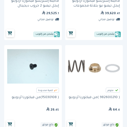
ماكينة إسبريسو فيكتوريا أردوينو
ماكينة إسبريسو فيكتوريا أردوينو
إيجل تيمبو نيو بثلاثة مجموعات
إيجل تيمبو 2 جروب ديجيتال
29,525
39,620
.1
.41
توصيل مجاني
توصيل مجاني
يشحن من إكويب
يشحن من إكويب
متوفر
كمية محدودة
( 982600210 )من فيكتوريا أردوينو
( 15030108)من فيكتوريا أردوينو
26
64
.45
.4
بائع موثق
بائع موثق