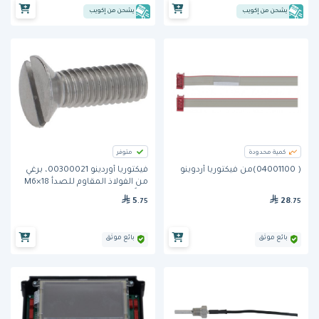
يشحن من إكويب
يشحن من إكويب
كمية محدودة
متوفر
( 04001100)من فيكتوريا أردوينو
فيكتوريا أوردينو 00300021، برغي
من الفولاذ المقاوم للصدأ M6×18
وفقًا للمواصفة DIN963
5
28
.75
.75
بائع موثق
بائع موثق