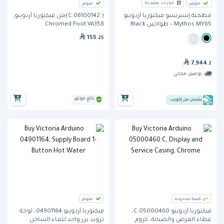
خيارات متعددة
متوفر
متوفر
( 06100142.C)من فيكتوريا أردوينو,
مطحنة إسبريسو فيكتوريا أردوينو
Chromed Foot VA358
Mythos MY65 – طواحين Black
Diamond بقطر 65 مم
155
.25
7,944
.2
توصيل مجاني
بائع موثق
يشحن من إكويب
كمية محدودة
متوفر
فيكتوريا أردوينو 05000460.C،
فيكتوريا أردوينو 04901164، لوحة
غطاء العرض والصيانة، كروم
تزويد بزر واحد للماء الساخن