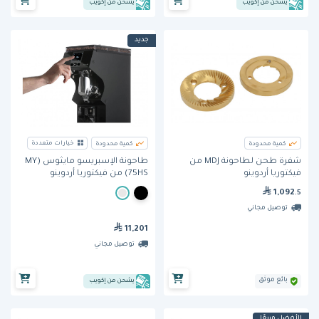
يشحن من إكويب
يشحن من إكويب
جديد
خيارات متعددة
كمية محدودة
كمية محدودة
شفرة طحن لطاحونة MDJ من
طاحونة الإسبريسو مايثوس (MY
فيكتوريا أردوينو
75HS) من فيكتوريا أردوينو
1,092
.5
توصيل مجاني
11,201
توصيل مجاني
بائع موثق
يشحن من إكويب
الأفضل مبيعًا