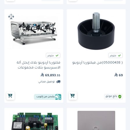
متوفر
متوفر
( 05000438)من فيكتوريا أردوينو
فكتوريا أردوينو بلاك إيجل آلة
الاسبريسو بثلاث مجموعات
وبتقنية القياس الوزني (VA388)
69,893
69
.55
توصيل مجاني
بائع موثق
يشحن من إكويب