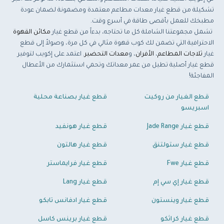
تشكيلة من قطع غيار معدات مطاعم معتمدة ومضمونة لضمان عودة
مطبخك للعمل بأقصى طاقة في أسرع وقت.
تشمل مجموعتنا الشاملة كل ما تحتاجه، بدءاً من قطع غيار
مكائن القهوة
الاحترافية التي تضمن لك كوب قهوة مثالي في كل مرة، وصولاً إلى قطع
غيار
ثلاجات المطاعم
،
الأفران
، و
معدات التحضير
. اعتمد على إكويب لتوفير
قطع غيار أصلية تطيل من عمر معداتك وتحمي استثمارك من الأعطال
المفاجئة!
قطع الغيار من روكيت
قطع غيار بصناعة محلية
اسبريسو
قطع غيار Jade Range
قطع غيار هونفيد
قطع غيار ستولتنق
قطع غيار هالتون
قطع غيار Fwe
قطع غيار فرايماستر
قطع غيار إي سي إم
قطع غيار Lang
قطع غيار وينستون
قطع غيار ادفانس تابكو
قطع غيار كراثكو
قطع غيار برينس كاسل