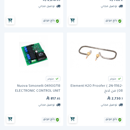
2,216
722
.05
.2
توصيل مجاني
توصيل مجاني
بائع موثق
بائع موثق
متوفر
متوفر
Nuova Simonelli 04900718
Element H2O Proofer ( 2N-11162-
08) من لانج
ELECTRONIC CONTROL UNIT
AURELIA
817
2,730
.65
.1
توصيل مجاني
توصيل مجاني
بائع موثق
بائع موثق