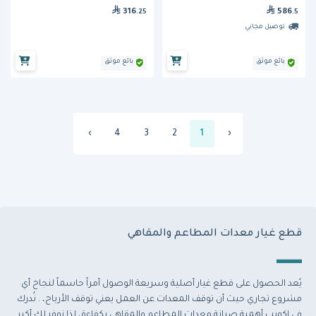
316
586
.25
.5
توصيل مجاني
بائع موثق
بائع موثق
›
4
3
2
1
‹
قطع غيار معدات المطاعم والمقاهي
يُعد الحصول على قطع غيار أصلية وسريعة الوصول أمراً حاسماً لنجاح أي
مشروع تجاري حيث أن توقف المعدات عن العمل يعني توقف الأرباح، . نُدرك
في إكويب أهمية صيانة معدات المطاعم والمقاهي بكفاءة، لذا نوفر لك أكبر