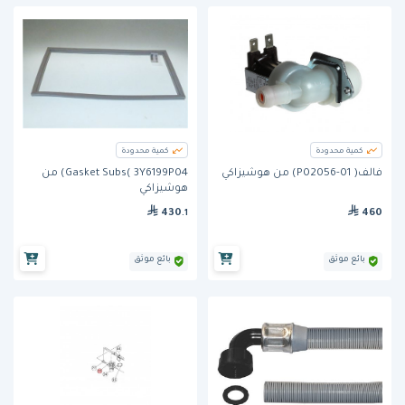
كمية محدودة
كمية محدودة
فالف( P02056-01) من هوشيزاكي
Gasket Subs( 3Y6199P04) من
هوشيزاكي
430
460
.1
بائع موثق
بائع موثق