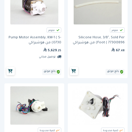
متوفر
متوفر
Pump Motor Assembly, KM-1 ( S-
Silicone Hose, 3/8", Sold Per
Foot ( 7730I3896) من هوشيزاكي
0730) من هوشيزاكي
5,629
67
.25
.48
توصيل مجاني
بائع موثق
بائع موثق
كمية محدودة
كمية محدودة