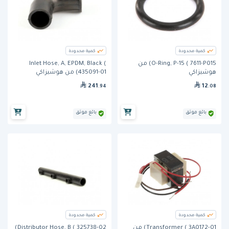
كمية محدودة
كمية محدودة
O-Ring, P-15 ( 7611-P015) من
Inlet Hose, A, EPDM, Black (
هوشيزاكي
435091-01) من هوشيزاكي
241
12
.94
.08
بائع موثق
بائع موثق
كمية محدودة
كمية محدودة
Transformer ( 3A0172-01) من
Distributor Hose, B ( 325738-02)