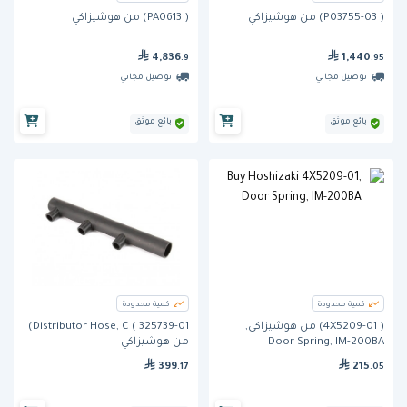
( P03755-03) من هوشيزاكي
( PA0613) من هوشيزاكي
4,836
1,440
.9
.95
توصيل مجاني
توصيل مجاني
بائع موثق
بائع موثق
كمية محدودة
كمية محدودة
( 4X5209-01) من هوشيزاكي,
Distributor Hose, C ( 325739-01)
Door Spring, IM-200BA
من هوشيزاكي
399
215
.17
.05