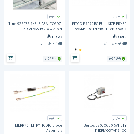
متوفر
متوفر
True 922972 SHELF ASM TCGDZ-
PITCO P6072181 FULL SIZE FRYER
50 GLASS 19 7-8 X 21 3-4
BASKET WITH FRONT AND BACK
HOOKS
1,152
784
.3
.3
توصيل مجاني
توصيل مجاني
(1)
4
بائع موثق
بائع موثق
متوفر
متوفر
MERRYCHEF P11H0010 Diode
Bertos 32070600 SAFETY
Assembly
THERMOSTAT 240C