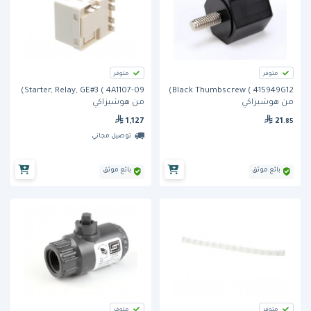
متوفر
متوفر
Starter, Relay, GE#3 ( 4A1107-09)
Black Thumbscrew ( 415949G12)
من هوشيزاكي
من هوشيزاكي
1,127
21
.85
توصيل مجاني
بائع موثق
بائع موثق
متوفر
متوفر