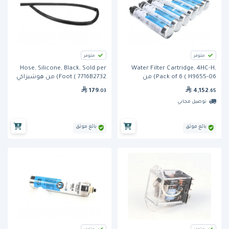
متوفر
متوفر
Hose, Silicone, Black, Sold per
Water Filter Cartridge, 4HC-H,
Pack of 6 ( H9655-06) من
Foot ( 7716B2732) من هوشيزاكي
هوشيزاكي
179
4,152
.03
.65
توصيل مجاني
بائع موثق
بائع موثق