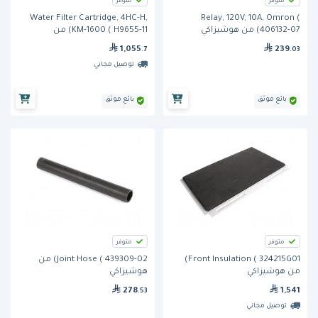
متوفر
متوفر
Water Filter Cartridge, 4HC-H,
Relay, 120V, 10A, Omron (
406132-07) من هوشيزاكي
KM-1600 ( H9655-11) من
هوشيزاكي
1,055
239
.7
.03
توصيل مجاني
بائع موثق
بائع موثق
متوفر
متوفر
Front Insulation ( 324215G01)
Joint Hose ( 439309-02) من
من هوشيزاكي
هوشيزاكي
278
1,541
.53
توصيل مجاني