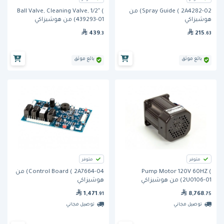
Spray Guide ( 2A4282-02) من
Ball Valve, Cleaning Valve, 1/2" (
هوشيزاكي
439293-01) من هوشيزاكي
439
215
.3
.63
بائع موثق
بائع موثق
متوفر
متوفر
Pump Motor 120V 60HZ (
Control Board ( 2A7664-04) من
2U0106-01) من هوشيزاكي
هوشيزاكي
1,471
8,768
.91
.75
توصيل مجاني
توصيل مجاني