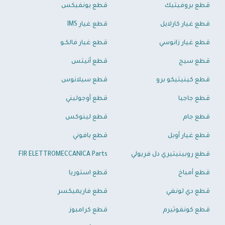
قطع بروفيتيك
قطع يونفيكس
قطع غيار كارلايل
قطع غيار IMS
قطع غيار زانوسي
قطع غيار فالكـو
قطع سيج
قطع أنيتس
قطع كينيتيكو برو
قطع سيلانوس
قطع جاجيا
قطع أوجوليني
قطع جام
قطع لينوكس
قطع غيار أوبل
قطع بافوني
قطع روبينيتيري دل فريولي
FIR ELETTROMECCANICA Parts
قطع أمباخ
قطع استوريا
قطع دي لونغي
قطع فاريميكسر
قطع كونفوثيرم
قطع كرامبوز