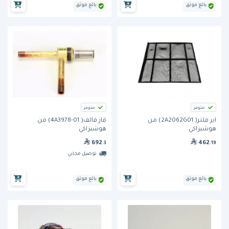
بائع موثق
بائع موثق
متوفر
متوفر
اير فلتر( 2A2062G01) من
قاز فالف( 4A3978-01) من
هوشيزاكي
هوشيزاكي
692
462
.3
.19
توصيل مجاني
بائع موثق
بائع موثق