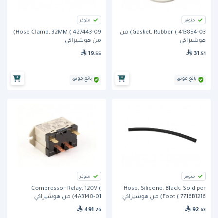
متوفر
متوفر
Gasket, Rubber ( 413854-03) من
Hose Clamp, 32MM ( 427443-09)
هوشيزاكي
من هوشيزاكي
19
31
.55
.51
بائع موثق
بائع موثق
متوفر
متوفر
Compressor Relay, 120V (
Hose, Silicone, Black, Sold per
Foot ( 7716B1216) من هوشيزاكي
4A3140-01) من هوشيزاكي
491
92
.26
.63