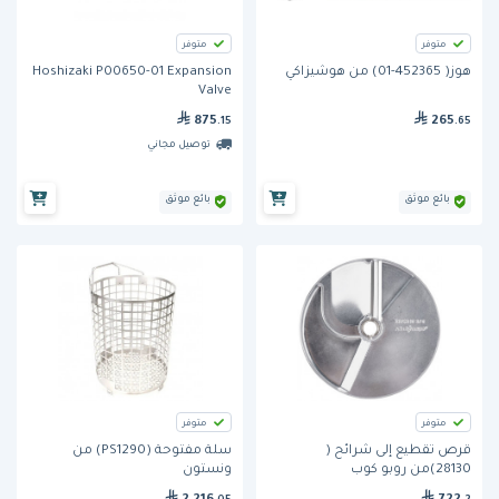
متوفر
متوفر
هوز( 452365-01) من هوشيزاكي
Hoshizaki P00650-01 Expansion
Valve
875
265
.15
.65
توصيل مجاني
بائع موثق
بائع موثق
متوفر
متوفر
قرص تقطيع إلى شرائح (
سلة مفتوحة (PS1290) من
28130)من روبو كوب
ونستون