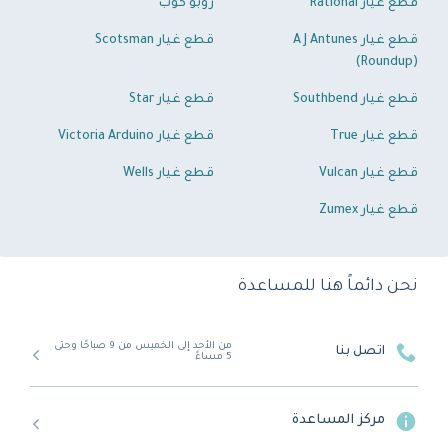
قطع غيار Rational
روبو كوب
قطع غيار A J Antunes
قطع غيار Scotsman
(Roundup)
قطع غيار Southbend
قطع غيار Star
قطع غيار True
قطع غيار Victoria Arduino
قطع غيار Vulcan
قطع غيار Wells
قطع غيار Zumex
نحن دائماً هنا للمساعدة
من الأحد إلى الخميس من 9 صباحًا وحتى
اتصل بنا
5 مساءً
مركز المساعدة