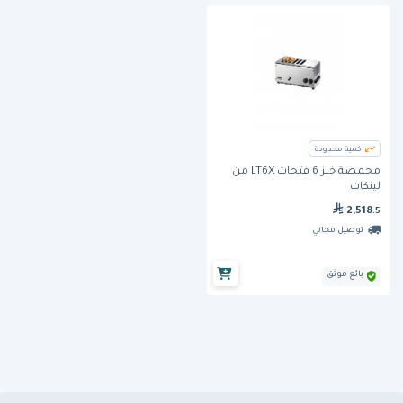
كمية محدودة
محمصة خبز 6 فتحات LT6X من
لينكات
2,518
.5
توصيل مجاني
بائع موثق