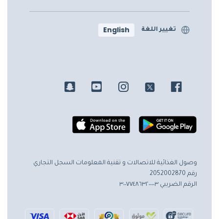
English
تغيير اللغة
وصول الغذائية للاتصالات و تقنية المعلومات
السجل التجاري
رقم 2052002870
الرقم الضريبي ٣٠٠٧٧٤٨٦٣٢٠٠٠٠٣