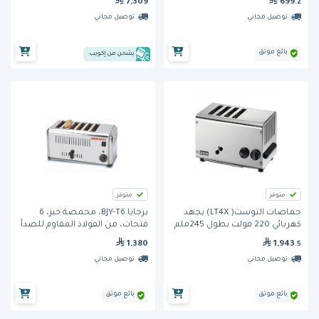
7,309
699
.2
توصيل مجاني
توصيل مجاني
بائع موثق
يشحن من إكويب
متوفر
متوفر
حماصات التوست( LT4X) بجهد
برجايا BJY-T6، محمصة خبز، 6
كهربائي 220 فولت بطول 245ملم
فتحات، من الفولاذ المقاوم للصدأ
من لينكات
1,380
1,943
.5
توصيل مجاني
توصيل مجاني
بائع موثق
بائع موثق