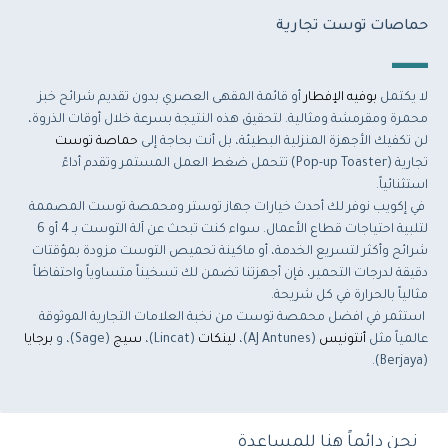
حماصات توست تجارية
لا يكتمل
بوفيه الإفطار
أو قائمة المقهى العصري بدون تقديم شرائح خبز
محمرة ومقرمشة ومثالية. لتحقيق هذه النتيجة بسرعة خلال أوقات الذروة،
لن تكفيك الأجهزة المنزلية البطيئة، بل أنت بحاجة إلى
حماصة توست
تجارية (Pop-up Toaster) تتحمل ضغط العمل المستمر وتقدم أداءً
استثنائياً.
في إكويب نوفر لك أحدث خيارات جهاز توستر ومحمصة توست المصممة
لتلبية احتياجات قطاع الأعمال. سواء كنت تبحث عن آلة التوست بـ 4 أو 6
شرائح وأكثر لتسريع الخدمة، أو ماكينة تحميص التوست مزودة بمؤقتات
دقيقة لدرجات التحمير، فإن أجهزتنا تضمن لك تسخيناً متساوياً واحتفاظاً
مثالياً بالحرارة في كل شريحة.
استثمر في افضل محمصة توست من نخبة العلامات التجارية الموثوقة
عالمياً مثل
أنتونيس
(AJ Antunes)،
لينكات
(Lincat)،
سيج
(Sage)، و
برجايا
(Berjaya).
نحن دائماً هنا للمساعدة