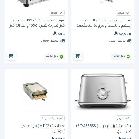
متوفر
متوفر
وحدة تحضير برجر من الفولاذ
هوست تاتش، 1992757، محمصة
المقاوم للصدأ ومزودة بمُحمِّصة
خبز تجارية بقدرة 1650 واط، آلة خبز
خُبْز وثلاجة وطاولة عمل
لأربع شرائح من الخبز
506
52,900
توصيل مجاني
توصيل مجاني
بائع موثق
بائع موثق
متوفر
كمية محدودة
حمّاصة خبز البرجر، ، ( BTA735BSS)
حماصة (MT-12) من أي جي
من سيج
أنتونس