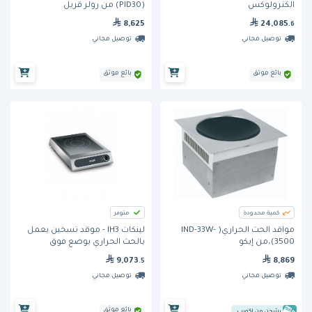
الكترولوكس
(PID30) من رولر قريل
8,625
24,085
.6
توصيل مجاني
توصيل مجاني
بائع موثق
بائع موثق
كمية محدودة
متوفر
مواقد الحث الحراري( IND-33W-
لينكات IH3 - موقد تسخين يعمل
3500)،من إيكو
بالحث الحراري يوضع فوق
الأسطح
9,073
8,869
.5
توصيل مجاني
توصيل مجاني
بائع موثق
يشحن من إكويب