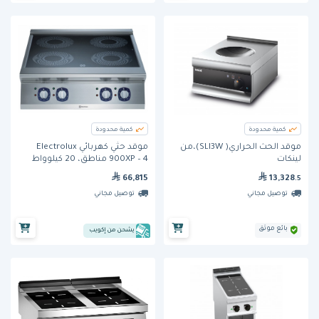
كمية محدودة
كمية محدودة
موقد الحث الحراري( SLI3W)،من
موقد حثي كهربائي Electrolux
لينكات
900XP – 4 مناطق، 20 كيلوواط
66,815
13,328
.5
توصيل مجاني
توصيل مجاني
بائع موثق
يشحن من إكويب