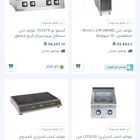
كمية محدودة
كمية محدودة
موقد حثي Berto’s E9P2M/IND –
أنجيلو بو 1S0VT1I، موقد حثّي
منطقتين، 10 كيلوواط
بسطح بيروسيرام بأربع مناطق
طهي، خط 70
56,207
33,402
.76
.9
توصيل مجاني
توصيل مجاني
بائع موثق
يشحن من إكويب
كمية محدودة
كمية محدودة
مواقد الحث الحراري( 371020)،من
موقد الحث الحراري المزدوج