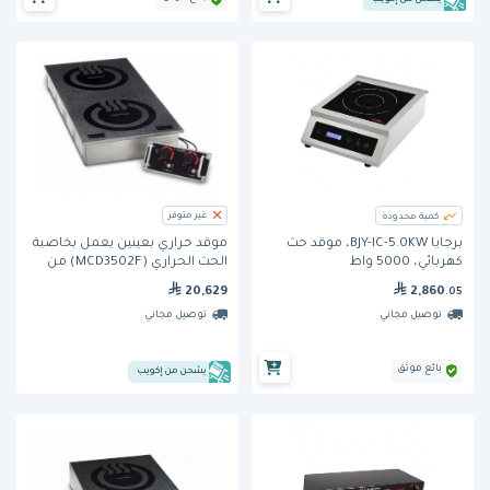
غير متوفر
كمية محدودة
برجايا BJY-IC-5.0KW، موقد حث
موقد حراري بعينين يعمل بخاصية
كهربائي، 5000 واط
الحث الحراري (MCD3502F) من
كوكتيك
2,860
20,629
.05
توصيل مجاني
توصيل مجاني
بائع موثق
يشحن من إكويب