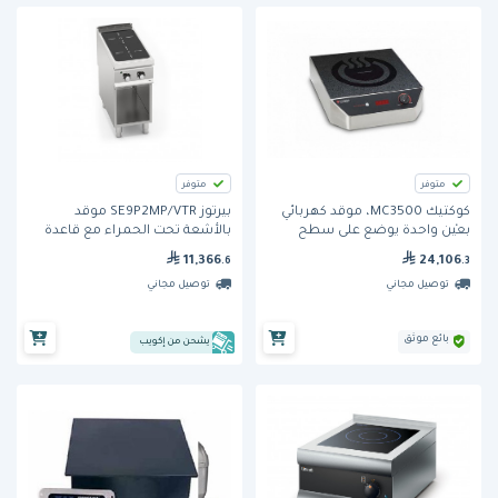
متوفر
متوفر
كوكتيك MC3500، موقد كهربائي
بيرتوز SE9P2MP/VTR موقد
بعيْن واحدة يوضع على سطح
بالأشعة تحت الحمراء مع قاعدة
الطاولة
مفتوحة – منطقتا تسخين، 8000
11,366
24,106
.6
.3
واط
توصيل مجاني
توصيل مجاني
بائع موثق
يشحن من إكويب