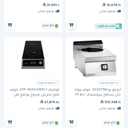
خط 90
31,655
16,078
.3
.15
توصيل مجاني
توصيل مجاني
بائع موثق
يشحن من إكويب
كمية محدودة
كمية محدودة
أنجيلو بو 0S0VT1W، موقد ووك
كوكتيك HTF‐9500‐FB35‐1، موقد
حثّي بسطح بيروسيرام، خط 70
طبخ تحريكي مزدوج يوضع على
سطح الطاولة
27,879
150,398
.45
.15
توصيل مجاني
توصيل مجاني
بائع موثق
بائع موثق