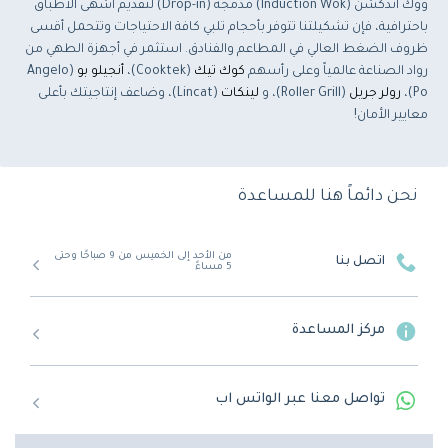
ووك اندكشن (Induction Wok) مدمجة (Drop-in) لتقديم أشهى الأطباق
باحترافية، فإن تشكيلتنا تتوفر بأحجام تلبي كافة الاحتياجات وتتحمل أقسى
ظروف الضغط العالي في المطاعم والفنادق. استثمر في أجهزة الطهي من
رواد الصناعة عالمياً وعلى رأسهم
كوك تيك
(Cooktek)،
أنجيلو بو
(Angelo
Po)،
رولر جريل
(Roller Grill)، و
لينكات
(Lincat)، وضاعف إنتاجيتك بأعلى
معايير الأمان!
نحن دائماً هنا للمساعدة
من الأحد إلى الخميس من 9 صباحًا وحتى
اتصل بنا
5 مساءً
مركز المساعدة
تواصل معنا عبر الواتس اب