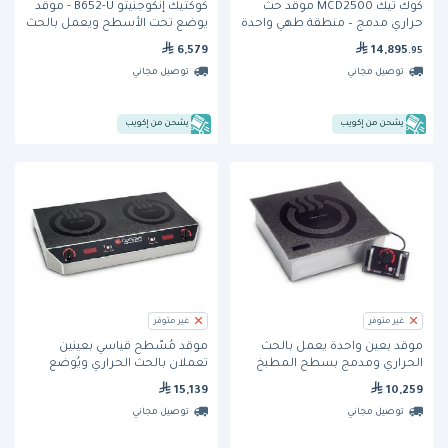
كوك تيك MCD2500 موقد حث
كوكتيك إنكوجنيتو B652-U - موقد
حراري مدمج – منطقة طهي واحدة
يوضع تحت الأسطح ويعمل بالحث
الحراري
6,579
14,895
.95
توصيل مجاني
توصيل مجاني
يشحن من إكويب
يشحن من إكويب
غير متوفر
غير متوفر
موقد بعين واحدة يعمل بالحث
موقد مُسَّطح قياسي بعينين
الحراري ومدمج بسطح المطبخ
تعملان بالحث الحراري ويُوضع
(MCD3000) من كوكتيك
فوق السطح (MC3502S) من
15,139
10,259
كوكتيك
توصيل مجاني
توصيل مجاني