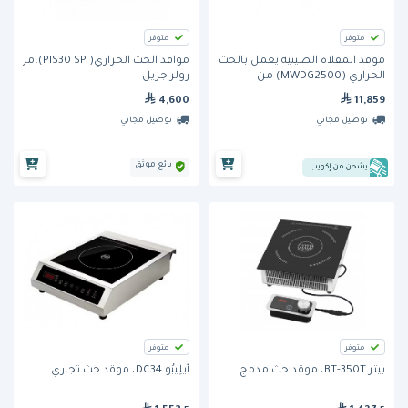
متوفر
متوفر
موقد المقلاة الصينية يعمل بالحث
مواقد الحث الحراري( PIS30 SP)،من
الحراري (MWDG2500) من
رولر جريل
كوكتيك
4,600
11,859
توصيل مجاني
توصيل مجاني
بائع موثق
يشحن من إكويب
متوفر
متوفر
بيتر BT-350T، موقد حثّ مدمج
أيلِيبُو DC34، موقد حثّ تجاري