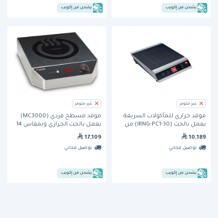
يشحن من إكويب
يشحن من إكويب
غير متوفر
غير متوفر
موقد حراري للمأكولات السريعة
موقد مسطح فردي (MC3000)
يعمل بالحث (IRNG-PC1-30) من
يعمل بالحث الحراري وبمقاس 14
هاتكو
بوصة ويُوضع فوق السطح من
17,109
10,189
كوكتيك
توصيل مجاني
توصيل مجاني
يشحن من إكويب
يشحن من إكويب