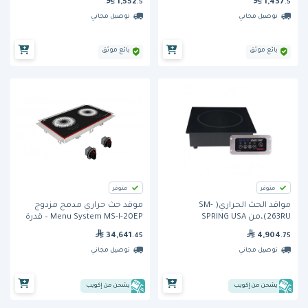
1,552
1,437
.5
.5
توصيل مجاني
توصيل مجاني
بائع موثق
بائع موثق
متوفر
متوفر
مواقد الحث الحراري( SM-
موقد حث حراري مدمج مزدوج
263RU)،من SPRING USA
Menu System MS-I-20EP – قدرة
12,000 واط
34,641
4,904
.45
.75
توصيل مجاني
توصيل مجاني
يشحن من إكويب
يشحن من إكويب