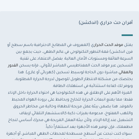
أفران حث حراري (اندكشن)
يمثل
موقد الحث الحرار
ي (المعروف في المطابخ الاحترافية باسم سطح أو
فرن اندكشن) قمة التطور التكنولوجي في عالم الطهي، حيث يجمع بين
السرعة الفائقة ومستويات الأمان العالية. بفضل الاعتماد على تقنية
التسخين عبر موقد الحث المغناطيسي المباشر للأواني، فإنه يسخن
القدور
والمقالي
مباشرة دون الحاجة لوسيط تسخين (كهربائي أو غازي). هذا
يخلصك من مشكلة الانتظار الطويل للوصول لدرجة الحرارة المطلوبة،
ويوفر لك كفاءة استثنائية في استهلاك الطاقة.
الميزة الأهم على الإطلاق في هذه التكنولوجيا هي احتواء الحرارة داخل الإناء
فقط؛ مما يمنع انبعاث الحرارة للخارج ويحافظ على برودة الهواء المحيط
بالموقد. هذا يضمن بيئة عمل مريحة للطهاة وخالية من مخاطر الحروق
واللهب المفتوح، مدعومة بميزات ذكية كالاستشعار التلقائي لإيقاف
التشغيل عند إزالة الإناء. ولأن بيئة العمل المريحة هي محرك أساسي لنجاح
مطعمك، فإن توفير هذه الأجهزة يعد استثماراً ذكياً.
سواء كنت تبحث عن أسطح مسطحة لمحطات الطهي المباشر، أو أجهزة