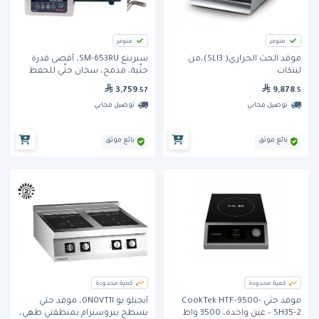
متوفر
متوفر
موقد الحث الحراري( SLI3)،من
سبرينغ SM-653RU، أقصى قدرة
لينكات
حثّية، مدمج، سخان حثّي للحفظ
فقط
3,759
9,878
.57
.5
توصيل مجاني
توصيل مجاني
بائع موثق
بائع موثق
كمية محدودة
كمية محدودة
موقد حثي CookTek HTF-9500-
أنجيلو بو 0N0VT1I، موقد حثّي
SH35-2 – عين واحدة، 3500 واط
بسطح بيروسيرام بمنطقتي طهي،