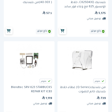
بليندتيك C825D43Q، خلاط
( 40-303)من بليندتيك
كونيسور 825 مع وعاء فور سايد
(أربعة جوانب)
57
5,175
.5
توصيل مجاني
بائع موثق
بائع موثق
متوفر
متوفر
من بلندتيك(Q-Series) غطاء خلاط
Blendtec SRV-623 STARBUCKS
بلندتيك كاتم للصوت
REPAIR KIT ICB3
1,119
739
توصيل مجاني
توصيل مجاني