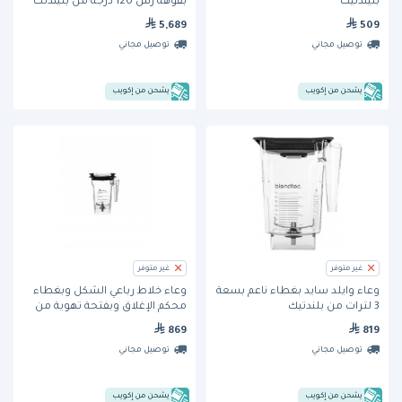
بليندتيك
بفوهة رش 120 درجة من بليندتك
5,689
509
توصيل مجاني
توصيل مجاني
يشحن من إكويب
يشحن من إكويب
غير متوفر
غير متوفر
وعاء وايلد سايد بغطاء ناعم بسعة
وعاء خلاط رباعي الشكل وبغطاء
3 لترات من بلندتيك
محكم الإغلاق وبفتحة تهوية من
بلندتيك
869
819
توصيل مجاني
توصيل مجاني
يشحن من إكويب
يشحن من إكويب