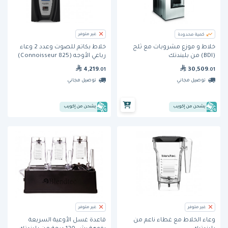
غير متوفر
كمية محدودة
خلاط و موزع مشروبات مع ثلج
خلاط بكاتم للصوت وعدد 2 وعاء
(BDI) من بليندتك
رباعي الأوجه (Connoisseur 825)
من بلندتيك
30,509
4,219
.01
.01
توصيل مجاني
توصيل مجاني
يشحن من إكويب
يشحن من إكويب
غير متوفر
غير متوفر
وعاء الخلاط مع غطاء ناعم من
قاعدة غسل الأوعية السريعة