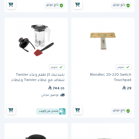
بائع موثق
بائع موثق
متوفر
متوفر
Blendtec 20-220 Switch
بليندتيك J3 طقم وعاء Twister
Touchpad
شفاف مع غطاء Twister وغطاء
Gripper وملعقة Spectacula
744
29
.05
توصيل مجاني
بائع موثق
يشحن من إكويب