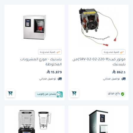
كمية محدودة
كمية محدودة
موتور كيت(11-220-02-SRV-02)من
بلندتيك - موزع المشروبات
بليندتيك
المخلوطة
15,879
862
.5
توصيل مجاني
توصيل مجاني
بائع موثق
يشحن من إكويب