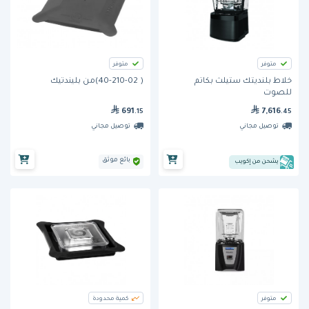
متوفر
متوفر
خلاط بلنديتك ستيلث بكاتم
( 40-210-02)من بليندتيك
للصوت
691
7,616
.15
.45
توصيل مجاني
توصيل مجاني
بائع موثق
يشحن من إكويب
متوفر
كمية محدودة