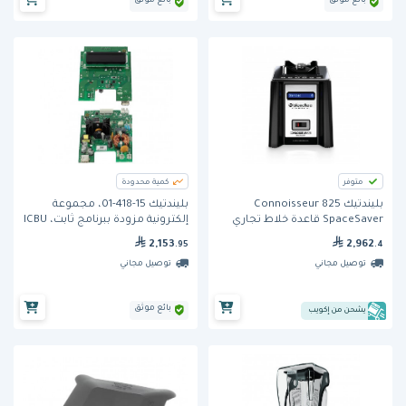
بائع موثق
بائع موثق
متوفر
كمية محدودة
بليندتيك Connoisseur 825
بليندتيك 15-418-01، مجموعة
SpaceSaver قاعدة خلاط تجاري
إلكترونية مزودة ببرنامج ثابت، ICBU
(بدون وعاء)
2,153
2,962
.95
.4
توصيل مجاني
توصيل مجاني
بائع موثق
يشحن من إكويب