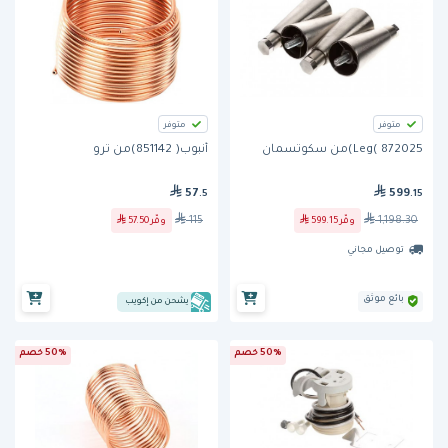
متوفر
متوفر
Leg( 872025)من سكوتسمان
أنبوب( 851142)من ترو
57
599
.5
.15
115
1,198.30
وفّر
599.15
وفّر
57.50
توصيل مجاني
بائع موثق
يشحن من إكويب
50% خصم
50% خصم