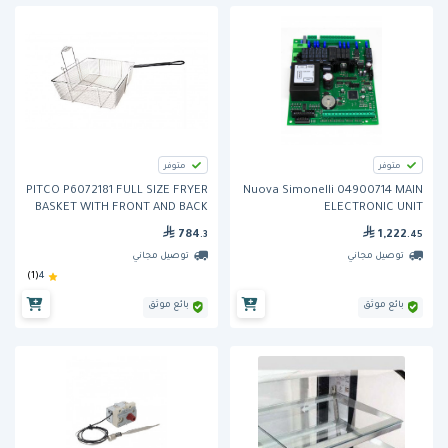
متوفر
متوفر
PITCO P6072181 FULL SIZE FRYER
Nuova Simonelli 04900714 MAIN
BASKET WITH FRONT AND BACK
ELECTRONIC UNIT
HOOKS
784
1,222
.3
.45
توصيل مجاني
توصيل مجاني
(1)
4
بائع موثق
بائع موثق