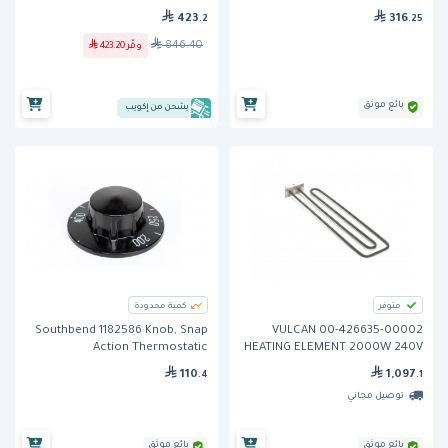
423
316
.2
.25
846.40
وفّر
423.20
بائع موثق
يشحن من إكويب
متوفر
كمية محدودة
Southbend 1182586 Knob, Snap
VULCAN 00-426635-00002
Action Thermostatic
HEATING ELEMENT 2000W 240V
110
1,097
.4
.1
توصيل مجاني
بائع موثق
بائع موثق