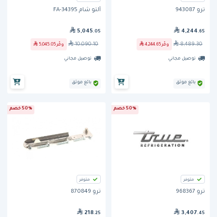
ترو 943087
ألتو شام FA-34395
5,045
4,244
.05
.65
10,090.10
8,489.30
وفّر
4,244.65
وفّر
5,045.05
توصيل مجاني
توصيل مجاني
بائع موثق
بائع موثق
50% خصم
50% خصم
متوفر
متوفر
ترو 968367
ترو 870849
218
3,407
.25
.45