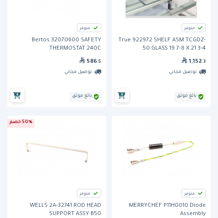
متوفر
متوفر
Bertos 32070600 SAFETY
True 922972 SHELF ASM TCGDZ-
THERMOSTAT 240C
50 GLASS 19 7-8 X 21 3-4
586
1,152
.5
.3
توصيل مجاني
توصيل مجاني
بائع موثق
بائع موثق
50% خصم
متوفر
متوفر
WELLS 2A-32741 ROD HEAD
MERRYCHEF P11H0010 Diode
SUPPORT ASSY B50
Assembly