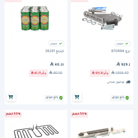
متوفر
متوفر
ترو 870884
كيتنغ 38261
40
929
.25
.2
80.50
1,858.40
وفّر
929.20
وفّر
40.25
توصيل مجاني
بائع موثق
بائع موثق
50% خصم
50% خصم