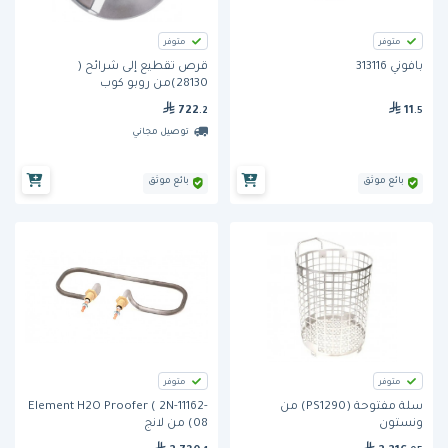
متوفر
متوفر
بافوني 313116
قرص تقطيع إلى شرائح (
28130)من روبو كوب
722
11
.2
.5
توصيل مجاني
بائع موثق
بائع موثق
متوفر
متوفر
سلة مفتوحة (PS1290) من
Element H2O Proofer ( 2N-11162-
ونستون
08) من لانج