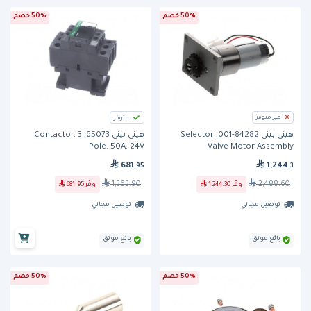
50% خصم
50% خصم
غير متوفر
متوفر
هيني بيني 65073, Contactor, 3
هيني بيني 84282-001, Selector
Pole, 50A, 24V
Valve Motor Assembly
681
1,244
.95
.3
1,363.90
2,488.60
وفّر
681.95
وفّر
1,244.30
توصيل مجاني
توصيل مجاني
بائع موثق
بائع موثق
50% خصم
50% خصم