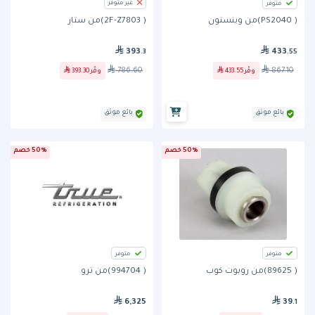
غير متوفر
متوفر
( PS2040)من وينستون
( 2F-Z7803)من ستار
433
393
.55
.3
867.10
786.60
وفّر
433.55
وفّر
393.30
بائع موثق
بائع موثق
50% خصم
50% خصم
متوفر
متوفر
( 89625)من روبوت كوب
( 994704)من ترو
6,325
39
.1