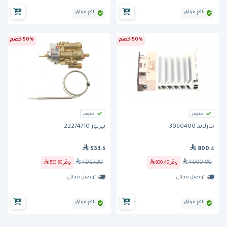
بائع موثق
بائع موثق
50% خصم
50% خصم
متوفر
متوفر
جارلاند 3060400
بيرتوز 22274710
533
800
.6
.4
1,067.20
1,600.80
وفّر
800.40
وفّر
533.60
توصيل مجاني
توصيل مجاني
بائع موثق
بائع موثق