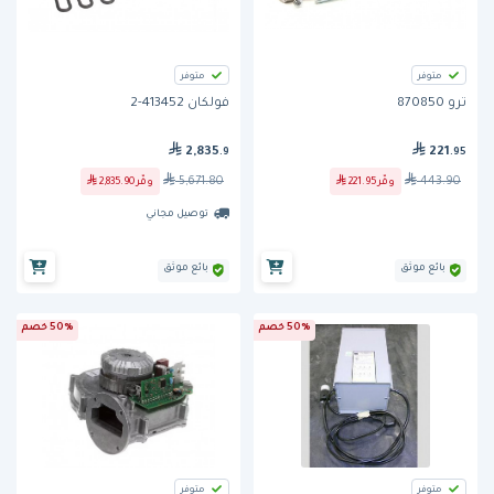
متوفر
متوفر
ترو 870850
فولكان 413452-2
2,835
221
.9
.95
5,671.80
443.90
وفّر
221.95
وفّر
2,835.90
توصيل مجاني
بائع موثق
بائع موثق
50% خصم
50% خصم
متوفر
متوفر