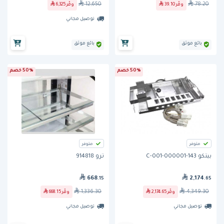
12,650
78.20
وفّر
39.10
وفّر
6,325
توصيل مجاني
بائع موثق
بائع موثق
50% خصم
50% خصم
متوفر
متوفر
بيتكو 143-000001-001-C
ترو 914818
668
2,174
.15
.65
1,336.30
4,349.30
وفّر
2,174.65
وفّر
668.15
توصيل مجاني
توصيل مجاني