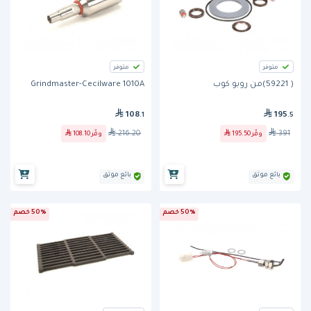
متوفر
متوفر
( 59221)من روبو كوب
Grindmaster-Cecilware 1010A
108
195
.1
.5
216.20
391
وفّر
195.50
وفّر
108.10
بائع موثق
بائع موثق
50% خصم
50% خصم