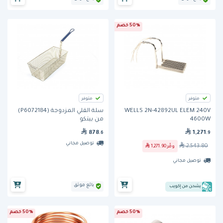
50% خصم
متوفر
متوفر
WELLS 2N-42892UL ELEM 240V
سلة القلي المزدوجة (P6072184)
4600W
من بيتكو
878
1,271
.6
.9
توصيل مجاني
2,543.80
وفّر
1,271.90
توصيل مجاني
بائع موثق
يشحن من إكويب
50% خصم
50% خصم