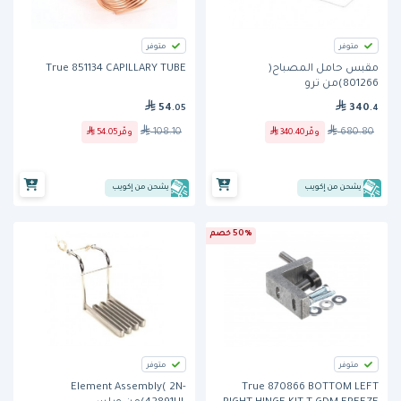
متوفر
متوفر
مقبس حامل المصباح(
True 851134 CAPILLARY TUBE
801266)من ترو
54
340
.05
.4
108.10
680.80
وفّر
340.40
وفّر
54.05
يشحن من إكويب
يشحن من إكويب
50% خصم
متوفر
متوفر
Element Assembly( 2N-
True 870866 BOTTOM LEFT