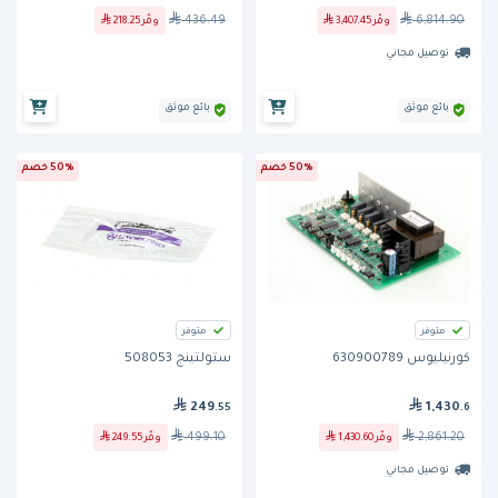
436.49
6,814.90
وفّر
3,407.45
وفّر
218.25
توصيل مجاني
بائع موثق
بائع موثق
50% خصم
50% خصم
متوفر
متوفر
كورنيليوس 630900789
ستولتينج 508053
249
1,430
.55
.6
499.10
2,861.20
وفّر
1,430.60
وفّر
249.55
توصيل مجاني