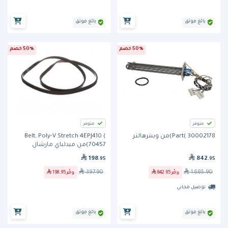
بائع موثق
بائع موثق
50% خصم
50% خصم
متوفر
متوفر
Part( 30002178)من وينترهالتر
Belt, Poly-V Stretch 4EPJ410 (
70457)من ميدلباي مارشال
198
842
.95
.95
397.90
1,685.90
وفّر
842.95
وفّر
198.95
توصيل مجاني
بائع موثق
بائع موثق