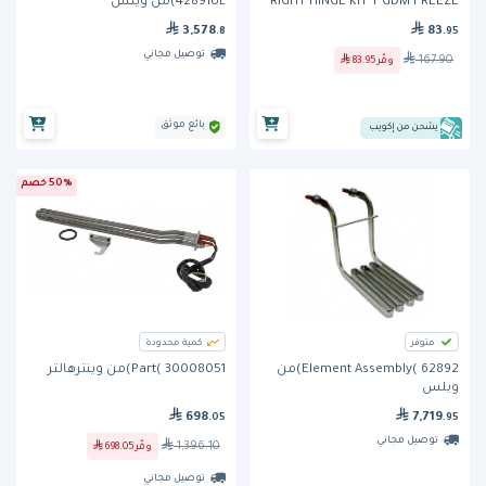
RIGHT HINGE KIT T GDM FREEZE
42891UL)من ويلس
3,578
83
.8
.95
توصيل مجاني
167.90
وفّر
83.95
بائع موثق
يشحن من إكويب
50% خصم
متوفر
كمية محدودة
Element Assembly( 62892)من
Part( 30008051)من وينترهالتر
ويلس
698
7,719
.05
.95
توصيل مجاني
1,396.10
وفّر
698.05
توصيل مجاني