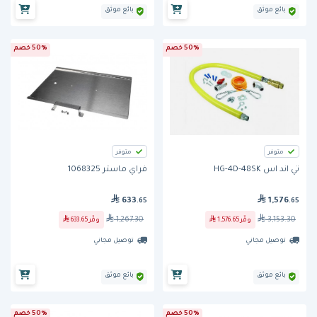
بائع موثق
بائع موثق
50% خصم
50% خصم
متوفر
متوفر
تي اند اس HG-4D-48SK
فراي ماستر 1068325
633
1,576
.65
.65
1,267.30
3,153.30
وفّر
1,576.65
وفّر
633.65
توصيل مجاني
توصيل مجاني
بائع موثق
بائع موثق
50% خصم
50% خصم