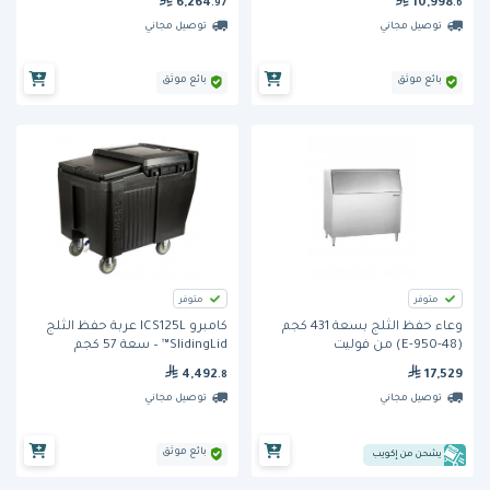
6,264
10,998
.97
.6
توصيل مجاني
توصيل مجاني
بائع موثق
بائع موثق
متوفر
متوفر
وعاء حفظ الثلج بسعة 431 كجم
كامبرو ICS125L عربة حفظ الثلج
(E-950-48) من فوليت
SlidingLid™ – سعة 57 كجم
4,492
17,529
.8
توصيل مجاني
توصيل مجاني
بائع موثق
يشحن من إكويب