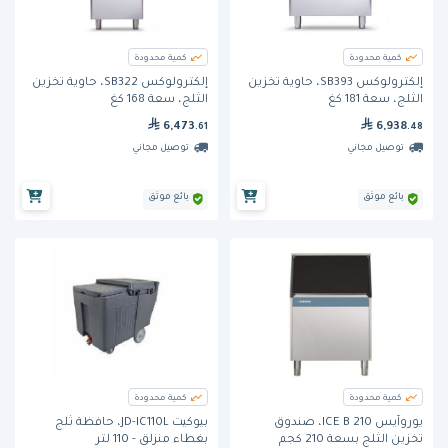
كمية محدودة
كمية محدودة
إلكترولوكس SB393، حاوية تخزين
إلكترولوكس SB322، حاوية تخزين
الثلج، سعة 181 كغ
الثلج، سعة 168 كغ
6,473
6,938
.61
.48
توصيل مجاني
توصيل مجاني
بائع موثق
بائع موثق
كمية محدودة
كمية محدودة
يوروآيس ICE B 210، صندوق
بيوكيت JD-IC110L، حافظة ثلج
تخزين الثلج بسعة 210 كجم
بغطاء منزلق - 110 لتر