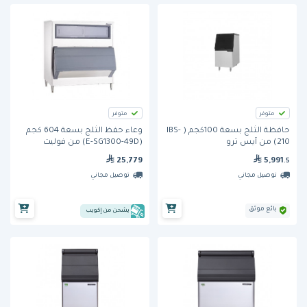
متوفر
متوفر
حافظة الثلج بسعة 100كجم ( IBS-
وعاء حفظ الثلج بسعة 604 كجم
210) من آيس ترو
(E-SG1300-49D) من فوليت
25,779
5,991
.5
توصيل مجاني
توصيل مجاني
بائع موثق
يشحن من إكويب