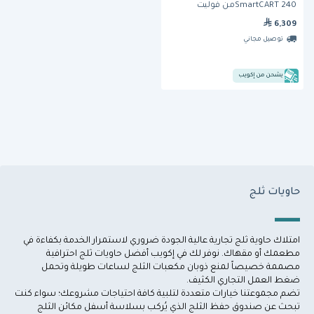
SmartCART 240من فوليت
6,309
توصيل مجاني
يشحن من إكويب
حاويات ثلج
امتلاك حاوية ثلج تجارية عالية الجودة ضروري لاستمرار الخدمة بكفاءة في 
مطعمك أو مقهاك. نوفر لك في إكويب أفضل حاويات ثلج احترافية 
مصممة خصيصاً لمنع ذوبان مكعبات الثلج لساعات طويلة وتحمل 
تضم مجموعتنا خيارات متعددة لتلبية كافة احتياجات مشروعك؛ سواء كنت 
تبحث عن صندوق حفظ الثلج الذي يُركب بسلاسة أسفل 
مكائن الثلج 