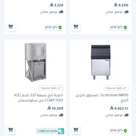
3,128
9,200
توصيل مجاني
توصيل مجاني
بائع موثق
بائع موثق
كمية محدودة
كمية محدودة
Scotsman NB193، صندوق تخزين
حاوية ثلج بسعة 227 كجم (ICE
الثلج
CART-500) من سكوتسمان
10,259
6,922
.97
توصيل مجاني
توصيل مجاني
بائع موثق
يشحن من إكويب