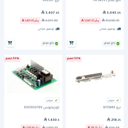
ألتو شام FA-34395
ترو 968367
3,407
5,045
.45
.05
6,814.90
10,090.10
وفّر
5,045.05
وفّر
3,407.45
توصيل مجاني
توصيل مجاني
بائع موثق
بائع موثق
50% خصم
50% خصم
متوفر
متوفر
ترو 870849
كورنيليوس 630900789
1,430
218
.6
.25
2,861.20
436.49