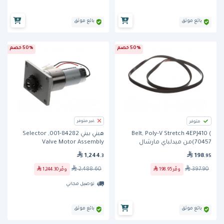
بائع موثق
بائع موثق
50% خصم
50% خصم
غير متوفر
متوفر
Belt, Poly-V Stretch 4EPJ410 (
هيني بيني 84282-001, Selector
70457)من ميدلباي مارشال
Valve Motor Assembly
198
1,244
.95
.3
397.90
2,488.60
وفّر
198.95
وفّر
1,244.30
توصيل مجاني
بائع موثق
بائع موثق