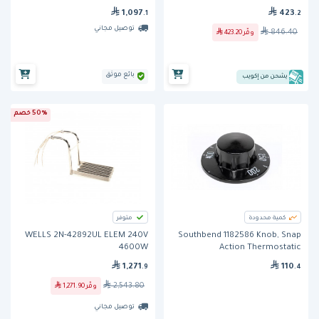
1,097
423
.1
.2
توصيل مجاني
846.40
وفّر
423.20
بائع موثق
يشحن من إكويب
50% خصم
كمية محدودة
متوفر
WELLS 2N-42892UL ELEM 240V
Southbend 1182586 Knob, Snap
4600W
Action Thermostatic
1,271
110
.9
.4
2,543.80
وفّر
1,271.90
توصيل مجاني