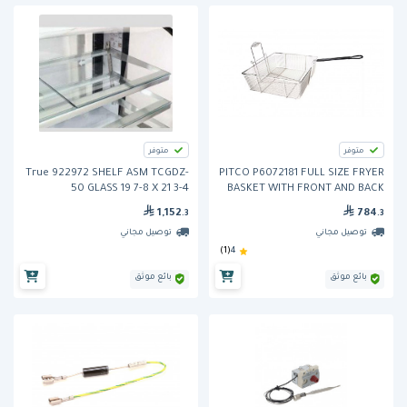
متوفر
متوفر
True 922972 SHELF ASM TCGDZ-
PITCO P6072181 FULL SIZE FRYER
50 GLASS 19 7-8 X 21 3-4
BASKET WITH FRONT AND BACK
HOOKS
1,152
784
.3
.3
توصيل مجاني
توصيل مجاني
(1)
4
بائع موثق
بائع موثق