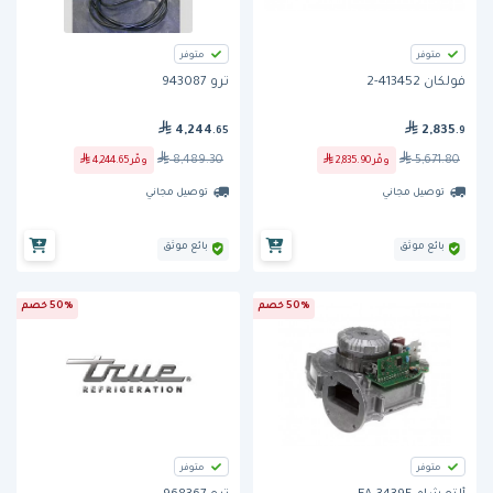
متوفر
متوفر
فولكان 413452-2
ترو 943087
4,244
2,835
.65
.9
8,489.30
5,671.80
وفّر
2,835.90
وفّر
4,244.65
توصيل مجاني
توصيل مجاني
بائع موثق
بائع موثق
50% خصم
50% خصم
متوفر
متوفر