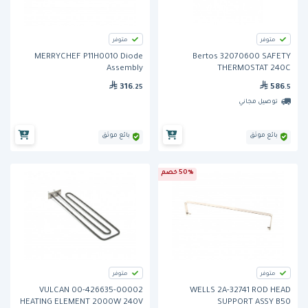
متوفر
متوفر
MERRYCHEF P11H0010 Diode
Bertos 32070600 SAFETY
Assembly
THERMOSTAT 240C
316
586
.25
.5
توصيل مجاني
بائع موثق
بائع موثق
50% خصم
متوفر
متوفر
VULCAN 00-426635-00002
WELLS 2A-32741 ROD HEAD
HEATING ELEMENT 2000W 240V
SUPPORT ASSY B50