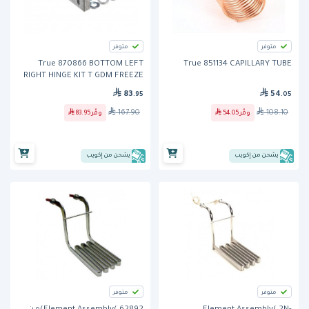
متوفر
متوفر
True 870866 BOTTOM LEFT
True 851134 CAPILLARY TUBE
RIGHT HINGE KIT T GDM FREEZE
83
54
.95
.05
167.90
108.10
وفّر
54.05
وفّر
83.95
يشحن من إكويب
يشحن من إكويب
متوفر
متوفر