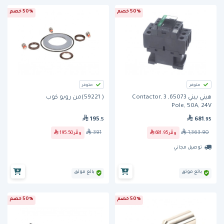
50% خصم
50% خصم
متوفر
متوفر
هيني بيني 65073, Contactor, 3
( 59221)من روبو كوب
Pole, 50A, 24V
195
681
.5
.95
391
1,363.90
وفّر
681.95
وفّر
195.50
توصيل مجاني
بائع موثق
بائع موثق
50% خصم
50% خصم