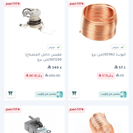
50% خصم
50% خصم
متوفر
متوفر
أنبوب( 851142)من ترو
مقبس حامل المصباح(
801266)من ترو
340
57
.4
.5
680.80
115
وفّر
57.50
وفّر
340.40
يشحن من إكويب
يشحن من إكويب
50% خصم
50% خصم