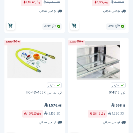
4,349.30
12,650
وفّر
6,325
وفّر
2,174.65
توصيل مجاني
توصيل مجاني
بائع موثق
بائع موثق
50% خصم
50% خصم
متوفر
متوفر
ترو 914818
تي اند اس HG-4D-48SK
1,576
668
.65
.15
3,153.30
1,336.30
وفّر
668.15
وفّر
1,576.65
توصيل مجاني
توصيل مجاني