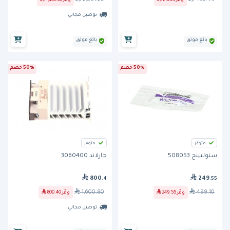
وفّر
218.25
وفّر
1,430.60
توصيل مجاني
بائع موثق
بائع موثق
50% خصم
50% خصم
متوفر
متوفر
ستولتينج 508053
جارلاند 3060400
800
249
.4
.55
1,600.80
499.10
وفّر
249.55
وفّر
800.40
توصيل مجاني