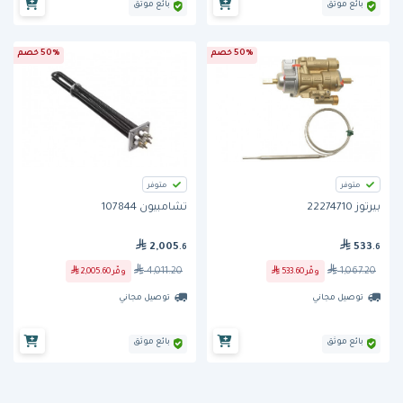
بائع موثق
بائع موثق
50% خصم
50% خصم
متوفر
متوفر
بيرتوز 22274710
تشامبيون 107844
2,005
533
.6
.6
4,011.20
1,067.20
وفّر
533.60
وفّر
2,005.60
توصيل مجاني
توصيل مجاني
بائع موثق
بائع موثق