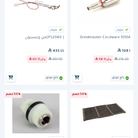
متوفر
متوفر
Grindmaster-Cecilware 1010A
( PS2040)من وينستون
433
108
.55
.1
867.10
216.20
وفّر
108.10
وفّر
433.55
بائع موثق
بائع موثق
50% خصم
50% خصم