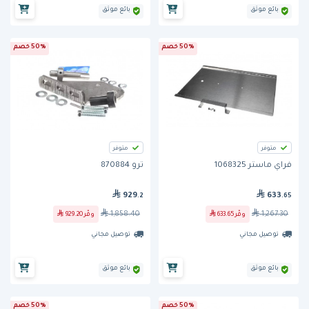
بائع موثق
بائع موثق
50% خصم
50% خصم
متوفر
متوفر
فراي ماستر 1068325
ترو 870884
929
633
.2
.65
1,858.40
1,267.30
وفّر
633.65
وفّر
929.20
توصيل مجاني
توصيل مجاني
بائع موثق
بائع موثق
50% خصم
50% خصم