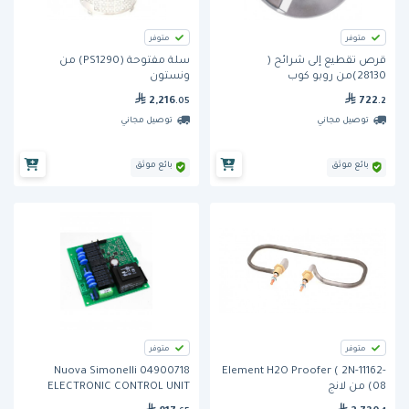
متوفر
متوفر
قرص تقطيع إلى شرائح (
سلة مفتوحة (PS1290) من
28130)من روبو كوب
ونستون
2,216
722
.05
.2
توصيل مجاني
توصيل مجاني
بائع موثق
بائع موثق
متوفر
متوفر
Nuova Simonelli 04900718
Element H2O Proofer ( 2N-11162-
08) من لانج
ELECTRONIC CONTROL UNIT
AURELIA