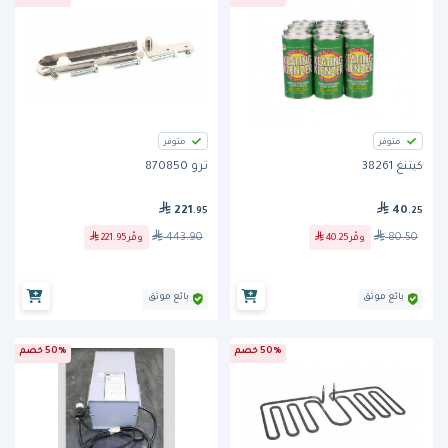
متوفر
متوفر
كيتنغ 38261
ترو 870850
221
40
.95
.25
443.90
80.50
وفّر
40.25
وفّر
221.95
بائع موثق
بائع موثق
50% خصم
50% خصم