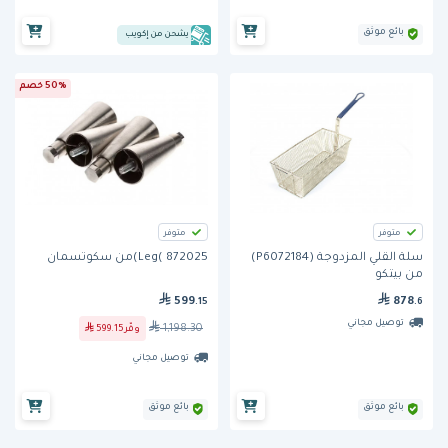
بائع موثق
يشحن من إكويب
50% خصم
متوفر
متوفر
سلة القلي المزدوجة (P6072184)
Leg( 872025)من سكوتسمان
من بيتكو
599
878
.15
.6
توصيل مجاني
1,198.30
وفّر
599.15
توصيل مجاني
بائع موثق
بائع موثق