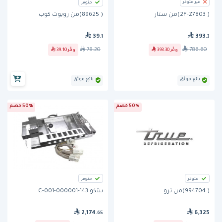
غير متوفر
متوفر
( 89625)من روبوت كوب
( 2F-Z7803)من ستار
39
393
.1
.3
78.20
786.60
وفّر
39.10
وفّر
393.30
بائع موثق
بائع موثق
50% خصم
50% خصم
متوفر
متوفر
( 994704)من ترو
بيتكو 143-000001-001-C
2,174
6,325
.65