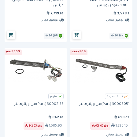
Element Assembly( 2N-
Element Assembly( 62892)من
42891UL)من ويلس
ويلس
7,719
3,578
.95
.8
توصيل مجاني
توصيل مجاني
بائع موثق
بائع موثق
50% خصم
50% خصم
كمية محدودة
متوفر
Part( 30008051)من وينترهالتر
Part( 30002178)من وينترهالتر
842
698
.95
.05
1,685.90
1,396.10
وفّر
698.05
وفّر
842.95
توصيل مجاني
توصيل مجاني