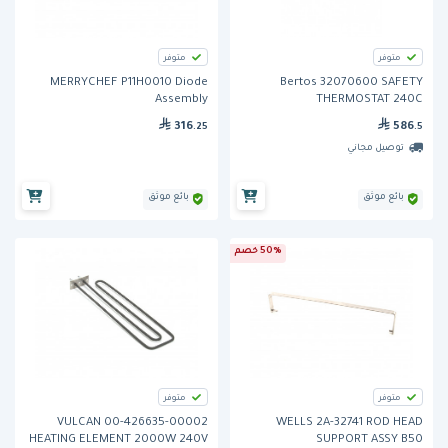
متوفر
متوفر
MERRYCHEF P11H0010 Diode
Bertos 32070600 SAFETY
Assembly
THERMOSTAT 240C
316
586
.25
.5
توصيل مجاني
بائع موثق
بائع موثق
50% خصم
متوفر
متوفر
VULCAN 00-426635-00002
WELLS 2A-32741 ROD HEAD
HEATING ELEMENT 2000W 240V
SUPPORT ASSY B50