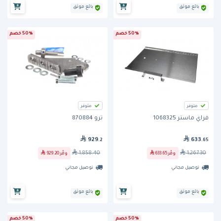
بائع موثق
بائع موثق
50% خصم
50% خصم
متوفر
متوفر
فراي ماستر 1068325
ترو 870884
929
633
.2
.65
1,858.40
1,267.30
وفّر
633.65
وفّر
929.20
توصيل مجاني
توصيل مجاني
بائع موثق
بائع موثق
50% خصم
50% خصم