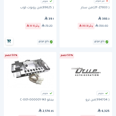
غير متوفر
متوفر
( 89625)من روبوت كوب
( 2F-Z7803)من ستار
39
393
.1
.3
78.20
786.60
وفّر
39.10
وفّر
393.30
بائع موثق
بائع موثق
50% خصم
50% خصم
متوفر
متوفر
( 994704)من ترو
بيتكو 143-000001-001-C
2,174
6,325
.65