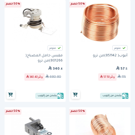
50% خصم
50% خصم
متوفر
متوفر
أنبوب( 851142)من ترو
مقبس حامل المصباح(
801266)من ترو
340
57
.4
.5
680.80
115
وفّر
57.50
وفّر
340.40
يشحن من إكويب
يشحن من إكويب
50% خصم
50% خصم