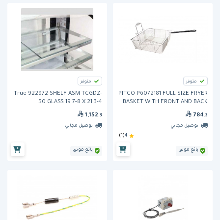
متوفر
متوفر
True 922972 SHELF ASM TCGDZ-
PITCO P6072181 FULL SIZE FRYER
50 GLASS 19 7-8 X 21 3-4
BASKET WITH FRONT AND BACK
HOOKS
1,152
784
.3
.3
توصيل مجاني
توصيل مجاني
(1)
4
بائع موثق
بائع موثق