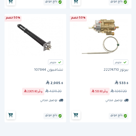
بائع موثق
بائع موثق
50% خصم
50% خصم
متوفر
متوفر
بيرتوز 22274710
تشامبيون 107844
2,005
533
.6
.6
4,011.20
1,067.20
وفّر
533.60
وفّر
2,005.60
توصيل مجاني
توصيل مجاني
بائع موثق
بائع موثق