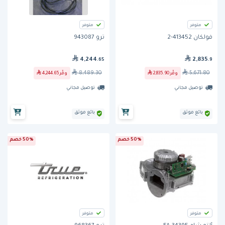
متوفر
متوفر
فولكان 413452-2
ترو 943087
4,244
2,835
.65
.9
8,489.30
5,671.80
وفّر
2,835.90
وفّر
4,244.65
توصيل مجاني
توصيل مجاني
بائع موثق
بائع موثق
50% خصم
50% خصم
متوفر
متوفر