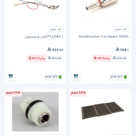
متوفر
متوفر
Grindmaster-Cecilware 1010A
( PS2040)من وينستون
433
108
.55
.1
867.10
216.20
وفّر
108.10
وفّر
433.55
بائع موثق
بائع موثق
50% خصم
50% خصم