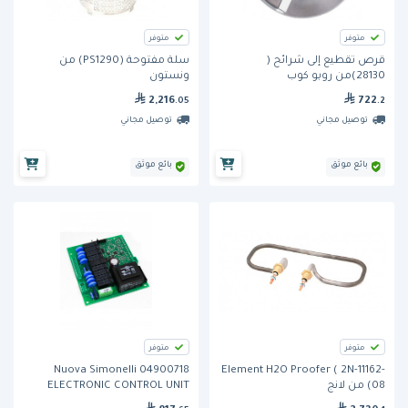
متوفر
متوفر
قرص تقطيع إلى شرائح (
سلة مفتوحة (PS1290) من
28130)من روبو كوب
ونستون
2,216
722
.05
.2
توصيل مجاني
توصيل مجاني
بائع موثق
بائع موثق
متوفر
متوفر
Nuova Simonelli 04900718
Element H2O Proofer ( 2N-11162-
08) من لانج
ELECTRONIC CONTROL UNIT
AURELIA