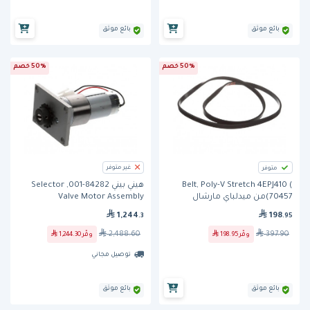
بائع موثق
بائع موثق
50% خصم
50% خصم
غير متوفر
متوفر
Belt, Poly-V Stretch 4EPJ410 (
هيني بيني 84282-001, Selector
70457)من ميدلباي مارشال
Valve Motor Assembly
198
1,244
.95
.3
397.90
2,488.60
وفّر
198.95
وفّر
1,244.30
توصيل مجاني
بائع موثق
بائع موثق