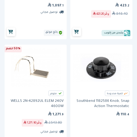
1,097
423
.1
.2
توصيل مجاني
846.40
وفّر
423.20
بائع موثق
يشحن من إكويب
50% خصم
كمية محدودة
متوفر
WELLS 2N-42892UL ELEM 240V
Southbend 1182586 Knob, Snap
4600W
Action Thermostatic
1,271
110
.9
.4
2,543.80
وفّر
1,271.90
توصيل مجاني