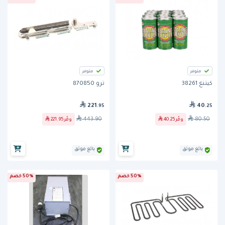
متوفر
متوفر
كيتنغ 38261
ترو 870850
221
40
.95
.25
443.90
80.50
وفّر
40.25
وفّر
221.95
بائع موثق
بائع موثق
50% خصم
50% خصم