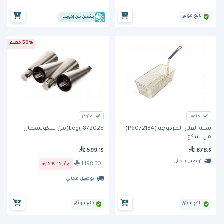
بائع موثق
يشحن من إكويب
50% خصم
متوفر
متوفر
سلة القلي المزدوجة (P6072184)
Leg( 872025)من سكوتسمان
من بيتكو
599
878
.15
.6
توصيل مجاني
1,198.30
وفّر
599.15
توصيل مجاني
بائع موثق
بائع موثق