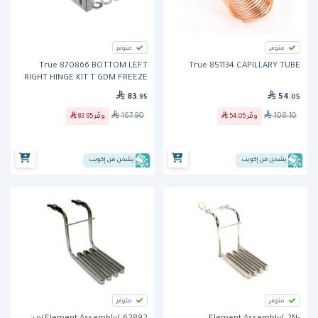
متوفر
متوفر
True 870866 BOTTOM LEFT
True 851134 CAPILLARY TUBE
RIGHT HINGE KIT T GDM FREEZE
83
54
.95
.05
167.90
108.10
وفّر
54.05
وفّر
83.95
يشحن من إكويب
يشحن من إكويب
متوفر
متوفر