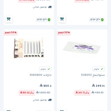
وفّر
218.25
وفّر
1,430.60
توصيل مجاني
بائع موثق
بائع موثق
50% خصم
50% خصم
متوفر
متوفر
ستولتينج 508053
جارلاند 3060400
800
249
.4
.55
1,600.80
499.10
وفّر
249.55
وفّر
800.40
توصيل مجاني