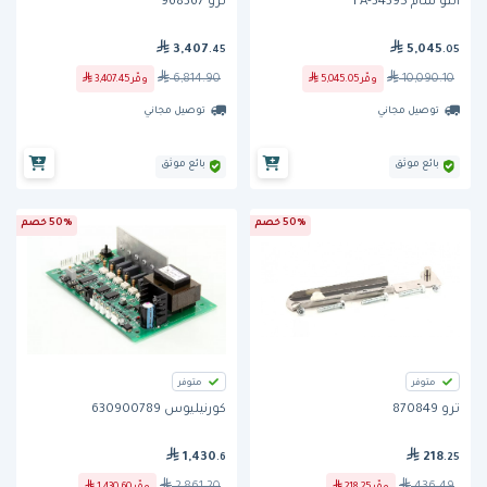
ألتو شام FA-34395
ترو 968367
3,407
5,045
.45
.05
6,814.90
10,090.10
وفّر
5,045.05
وفّر
3,407.45
توصيل مجاني
توصيل مجاني
بائع موثق
بائع موثق
50% خصم
50% خصم
متوفر
متوفر
ترو 870849
كورنيليوس 630900789
1,430
218
.6
.25
2,861.20
436.49