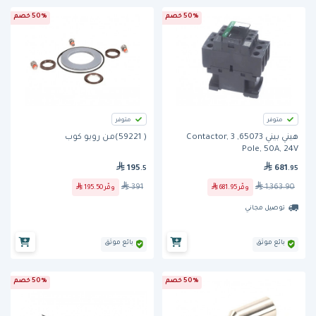
50% خصم
50% خصم
متوفر
متوفر
هيني بيني 65073, Contactor, 3
( 59221)من روبو كوب
Pole, 50A, 24V
195
681
.5
.95
391
1,363.90
وفّر
681.95
وفّر
195.50
توصيل مجاني
بائع موثق
بائع موثق
50% خصم
50% خصم