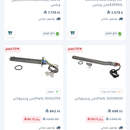
Element Assembly( 2N-
Element Assembly( 62892)من
42891UL)من ويلس
ويلس
7,719
3,578
.95
.8
توصيل مجاني
توصيل مجاني
بائع موثق
بائع موثق
50% خصم
50% خصم
كمية محدودة
متوفر
Part( 30008051)من وينترهالتر
Part( 30002178)من وينترهالتر
842
698
.95
.05
1,685.90
1,396.10
وفّر
698.05
وفّر
842.95
توصيل مجاني
توصيل مجاني