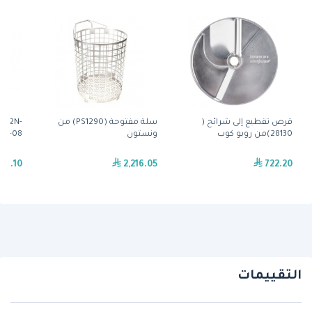
قرص تقطيع إلى شرائح (
سلة مفتوحة (PS1290) من
 ( 2N-
28130)من روبو كوب
ونستون
11162-08) من 
30.10
2,216.05
722.20
التقييمات