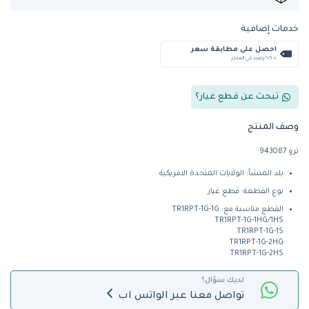
خدمات إضافية
احصل على مطابقة سعر
+ %5 رصيد في المتجر
تبحث عن قطع غيار؟
وصف المنتج
ترو 943087
بلد المنشأ: الولايات المتحدة الامريكية
نوع القطعة: قطع غيار
القطع مناسبة مع: TR1RPT-1G-1G
TR1RPT-1G-1HG/1HS
TR1RPT-1G-1S
TR1RPT-1G-2HG
TR1RPT-1G-2HS
لديك سؤال؟
تواصل معنا عبر الواتس اب