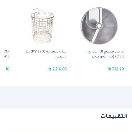
قرص تقطيع إلى شرائح (
سلة مفتوحة (PS1290) من
 ( 2N-
28130)من روبو كوب
ونستون
11162-08) من 
30.10
2,216.05
722.20
التقييمات