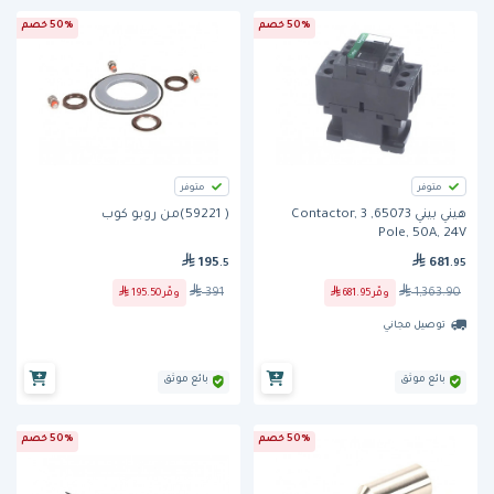
50% خصم
50% خصم
متوفر
متوفر
هيني بيني 65073, Contactor, 3
( 59221)من روبو كوب
Pole, 50A, 24V
195
681
.5
.95
391
1,363.90
وفّر
681.95
وفّر
195.50
توصيل مجاني
بائع موثق
بائع موثق
50% خصم
50% خصم