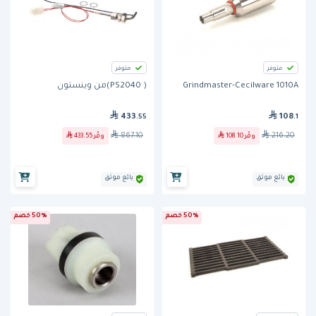
متوفر
متوفر
Grindmaster-Cecilware 1010A
( PS2040)من وينستون
433
108
.55
.1
867.10
216.20
وفّر
108.10
وفّر
433.55
بائع موثق
بائع موثق
50% خصم
50% خصم