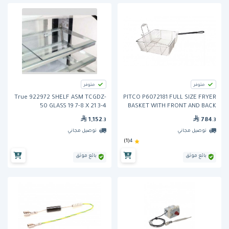
متوفر
متوفر
True 922972 SHELF ASM TCGDZ-
PITCO P6072181 FULL SIZE FRYER
50 GLASS 19 7-8 X 21 3-4
BASKET WITH FRONT AND BACK
HOOKS
1,152
784
.3
.3
توصيل مجاني
توصيل مجاني
(1)
4
بائع موثق
بائع موثق