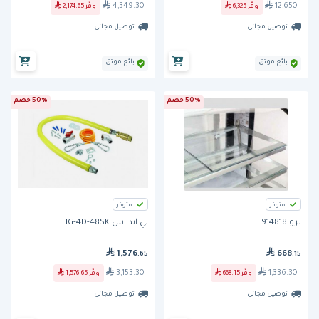
4,349.30
12,650
وفّر
6,325
وفّر
2,174.65
توصيل مجاني
توصيل مجاني
بائع موثق
بائع موثق
50% خصم
50% خصم
متوفر
متوفر
ترو 914818
تي اند اس HG-4D-48SK
1,576
668
.65
.15
3,153.30
1,336.30
وفّر
668.15
وفّر
1,576.65
توصيل مجاني
توصيل مجاني