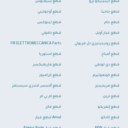
قطع كينيتيكو برو
قطع سيلانوس
قطع جاجيا
قطع أوجوليني
قطع جام
قطع لينوكس
قطع غيار أوبل
قطع بافوني
قطع روبينيتيري دل فريولي
FIR ELETTROMECCANICA Parts
قطع أمباخ
قطع استوريا
قطع دي لونغي
قطع فاريميكسر
قطع كونفوثيرم
قطع كرامبوز
قطع فريجيدير
قطع ألاينس لاندري سيستمز
قطع ترين
قطع ام بي ام
قطع إنفريكو
قطع مازر
قطع كادكو
Ansul قطع غيار