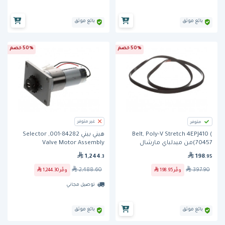
بائع موثق
بائع موثق
50% خصم
50% خصم
غير متوفر
متوفر
Belt, Poly-V Stretch 4EPJ410 (
هيني بيني 84282-001, Selector
70457)من ميدلباي مارشال
Valve Motor Assembly
198
1,244
.95
.3
397.90
2,488.60
وفّر
198.95
وفّر
1,244.30
توصيل مجاني
بائع موثق
بائع موثق