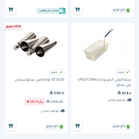
بائع موثق
يشحن من إكويب
50% خصم
متوفر
متوفر
سلة القلي المزدوجة (P6072184)
Leg( 872025)من سكوتسمان
من بيتكو
599
878
.15
.6
توصيل مجاني
1,198.30
وفّر
599.15
توصيل مجاني
بائع موثق
بائع موثق