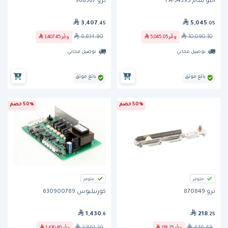
ألتو شام FA-34395
ترو 968367
3,407
5,045
.45
.05
6,814.90
10,090.10
وفّر
5,045.05
وفّر
3,407.45
توصيل مجاني
توصيل مجاني
بائع موثق
بائع موثق
50% خصم
50% خصم
متوفر
متوفر
ترو 870849
كورنيليوس 630900789
1,430
218
.6
.25
2,861.20
436.49