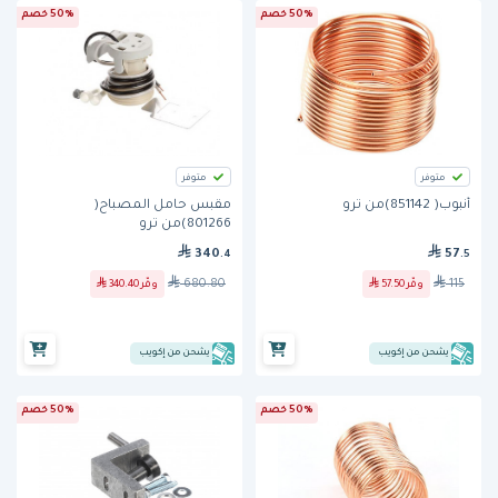
50% خصم
50% خصم
متوفر
متوفر
أنبوب( 851142)من ترو
مقبس حامل المصباح(
801266)من ترو
340
57
.4
.5
680.80
115
وفّر
57.50
وفّر
340.40
يشحن من إكويب
يشحن من إكويب
50% خصم
50% خصم