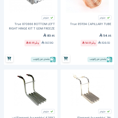
متوفر
متوفر
True 870866 BOTTOM LEFT
True 851134 CAPILLARY TUBE
RIGHT HINGE KIT T GDM FREEZE
83
54
.95
.05
167.90
108.10
وفّر
54.05
وفّر
83.95
يشحن من إكويب
يشحن من إكويب
متوفر
متوفر