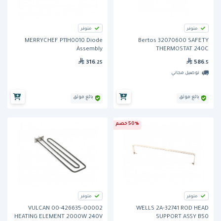
متوفر
متوفر
MERRYCHEF P11H0010 Diode
Bertos 32070600 SAFETY
Assembly
THERMOSTAT 240C
316
586
.25
.5
توصيل مجاني
بائع موثق
بائع موثق
50% خصم
متوفر
متوفر
VULCAN 00-426635-00002
WELLS 2A-32741 ROD HEAD
HEATING ELEMENT 2000W 240V
SUPPORT ASSY B50