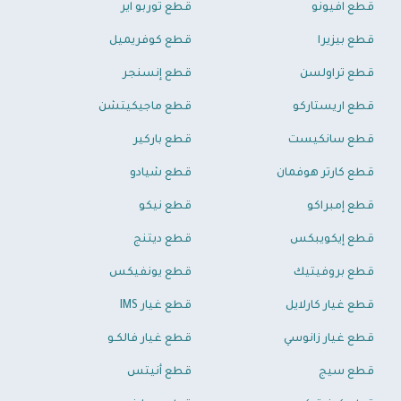
قطع افيونو
قطع توربو اير
قطع بيزيرا
قطع كوفريميل
قطع تراولسن
قطع إنسنجر
قطع اريستاركو
قطع ماجيكيتشن
قطع سانكيست
قطع باركير
قطع كارتر هوفمان
قطع شيادو
قطع إمبراكو
قطع نيكو
قطع إيكويبكس
قطع ديتنج
قطع بروفيتيك
قطع يونفيكس
قطع غيار كارلايل
قطع غيار IMS
قطع غيار زانوسي
قطع غيار فالكـو
قطع سيج
قطع أنيتس