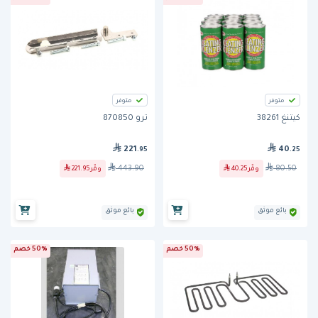
متوفر
متوفر
كيتنغ 38261
ترو 870850
221
40
.95
.25
443.90
80.50
وفّر
40.25
وفّر
221.95
بائع موثق
بائع موثق
50% خصم
50% خصم