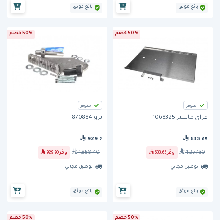
بائع موثق
بائع موثق
50% خصم
50% خصم
متوفر
متوفر
فراي ماستر 1068325
ترو 870884
929
633
.2
.65
1,858.40
1,267.30
وفّر
633.65
وفّر
929.20
توصيل مجاني
توصيل مجاني
بائع موثق
بائع موثق
50% خصم
50% خصم