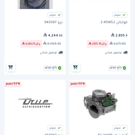
متوفر
متوفر
فولكان 413452-2
ترو 943087
4,244
2,835
.65
.9
8,489.30
5,671.80
وفّر
2,835.90
وفّر
4,244.65
توصيل مجاني
توصيل مجاني
بائع موثق
بائع موثق
50% خصم
50% خصم
متوفر
متوفر