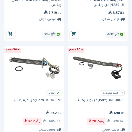
Element Assembly( 2N-
Element Assembly( 62892)من
42891UL)من ويلس
ويلس
7,719
3,578
.95
.8
توصيل مجاني
توصيل مجاني
بائع موثق
بائع موثق
50% خصم
50% خصم
كمية محدودة
متوفر
Part( 30008051)من وينترهالتر
Part( 30002178)من وينترهالتر
842
698
.95
.05
1,685.90
1,396.10
وفّر
698.05
وفّر
842.95
توصيل مجاني
توصيل مجاني