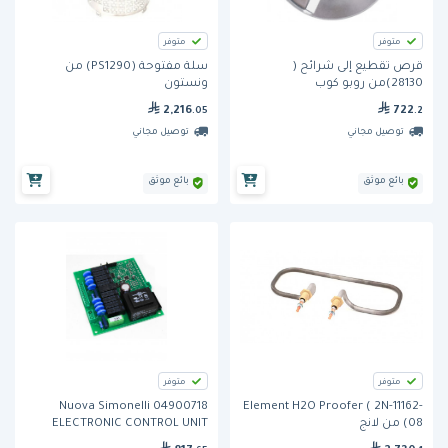
متوفر
متوفر
قرص تقطيع إلى شرائح (
سلة مفتوحة (PS1290) من
28130)من روبو كوب
ونستون
2,216
722
.05
.2
توصيل مجاني
توصيل مجاني
بائع موثق
بائع موثق
متوفر
متوفر
Nuova Simonelli 04900718
Element H2O Proofer ( 2N-11162-
08) من لانج
ELECTRONIC CONTROL UNIT
AURELIA