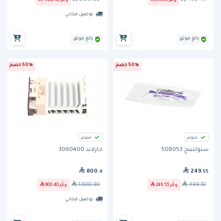
وفّر
218.25
وفّر
1,430.60
توصيل مجاني
بائع موثق
بائع موثق
50% خصم
50% خصم
متوفر
متوفر
ستولتينج 508053
جارلاند 3060400
800
249
.4
.55
1,600.80
499.10
وفّر
249.55
وفّر
800.40
توصيل مجاني