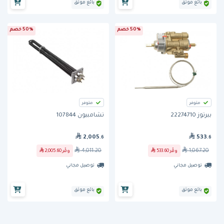
بائع موثق
بائع موثق
50% خصم
50% خصم
متوفر
متوفر
بيرتوز 22274710
تشامبيون 107844
2,005
533
.6
.6
4,011.20
1,067.20
وفّر
533.60
وفّر
2,005.60
توصيل مجاني
توصيل مجاني
بائع موثق
بائع موثق