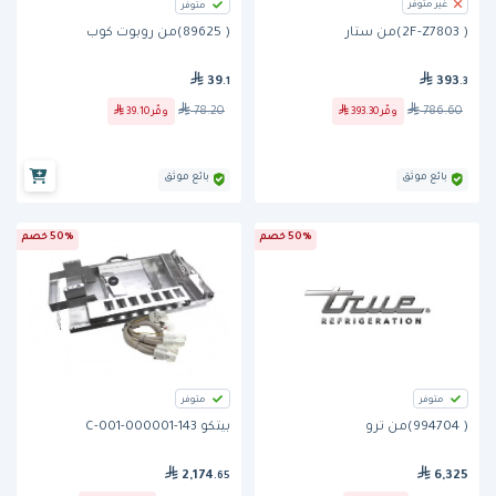
غير متوفر
متوفر
( 89625)من روبوت كوب
( 2F-Z7803)من ستار
39
393
.1
.3
78.20
786.60
وفّر
39.10
وفّر
393.30
بائع موثق
بائع موثق
50% خصم
50% خصم
متوفر
متوفر
( 994704)من ترو
بيتكو 143-000001-001-C
2,174
6,325
.65