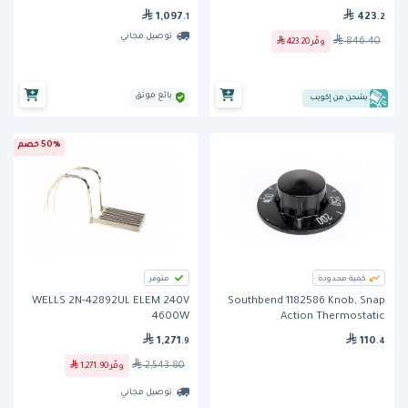
1,097
423
.1
.2
توصيل مجاني
846.40
وفّر
423.20
بائع موثق
يشحن من إكويب
50% خصم
كمية محدودة
متوفر
WELLS 2N-42892UL ELEM 240V
Southbend 1182586 Knob, Snap
4600W
Action Thermostatic
1,271
110
.9
.4
2,543.80
وفّر
1,271.90
توصيل مجاني