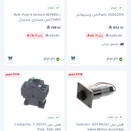
متوفر
متوفر
Part( 30002178)من وينترهالتر
Belt, Poly-V Stretch 4EPJ410 (
70457)من ميدلباي مارشال
198
842
.95
.95
397.90
1,685.90
وفّر
842.95
وفّر
198.95
توصيل مجاني
بائع موثق
بائع موثق
50% خصم
50% خصم
غير متوفر
متوفر
هيني بيني 65073, Contactor, 3
هيني بيني 84282-001, Selector
Pole, 50A, 24V
Valve Motor Assembly