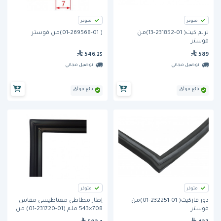
متوفر
متوفر
تريم كيت( 01-231852-13)من
( 01-269568-01)من فوستر
فوستر
546
589
.25
توصيل مجاني
توصيل مجاني
بائع موثق
بائع موثق
متوفر
متوفر
دور قازكيت( 01-232251-01)من
إطار مطاطي مغناطيسي مقاس
فوستر
708×543 ملم (01-231720-01) من
فوستر