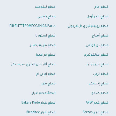
قطع جام
قطع لينوكس
قطع غيار أوبل
قطع بافوني
قطع روبينيتيري دل فريولي
FIR ELETTROMECCANICA Parts
قطع أمباخ
قطع استوريا
قطع دي لونغي
قطع فاريميكسر
قطع كونفوثيرم
قطع كرامبوز
قطع فريجيدير
قطع ألاينس لاندري سيستمز
قطع ترين
قطع ام بي ام
قطع إنفريكو
قطع مازر
قطع كادكو
Ansul قطع غيار
قطع غيار APW
قطع غيار Bakers Pride
قطع غيار Bertos
قطع غيار Blendtec