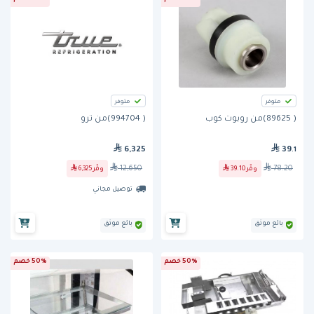
متوفر
متوفر
( 89625)من روبوت كوب
( 994704)من ترو
6,325
39
.1
12,650
78.20
وفّر
39.10
وفّر
6,325
توصيل مجاني
بائع موثق
بائع موثق
50% خصم
50% خصم