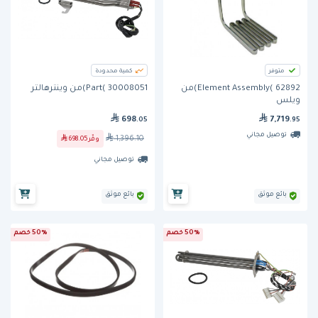
متوفر
كمية محدودة
Element Assembly( 62892)من
Part( 30008051)من وينترهالتر
ويلس
698
7,719
.05
.95
توصيل مجاني
1,396.10
وفّر
698.05
توصيل مجاني
بائع موثق
بائع موثق
50% خصم
50% خصم