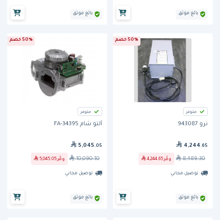
بائع موثق
بائع موثق
50% خصم
50% خصم
متوفر
متوفر
ترو 943087
ألتو شام FA-34395
5,045
4,244
.05
.65
10,090.10
8,489.30
وفّر
4,244.65
وفّر
5,045.05
توصيل مجاني
توصيل مجاني
بائع موثق
بائع موثق