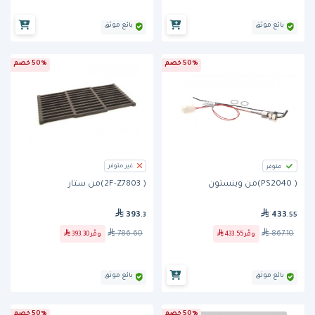
بائع موثق
بائع موثق
50% خصم
50% خصم
غير متوفر
متوفر
( PS2040)من وينستون
( 2F-Z7803)من ستار
433
393
.55
.3
867.10
786.60
وفّر
433.55
وفّر
393.30
بائع موثق
بائع موثق
50% خصم
50% خصم