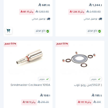
681
1,244
.95
.3
1,363.90
2,488.60
وفّر
681.95
وفّر
1,244.30
توصيل مجاني
توصيل مجاني
بائع موثق
بائع موثق
50% خصم
50% خصم
متوفر
متوفر
( 59221)من روبو كوب
Grindmaster-Cecilware 1010A
108
195
.1
.5
216.20
391
وفّر
195.50
وفّر
108.10