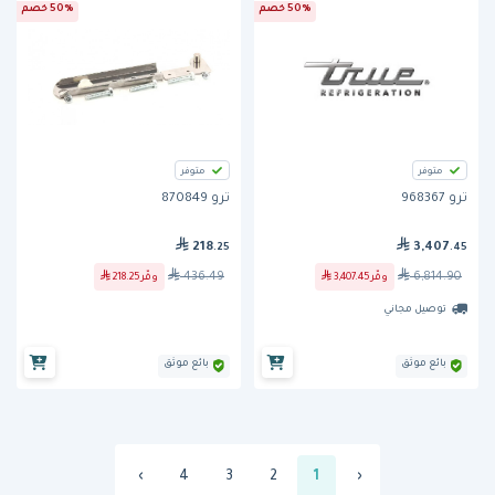
50% خصم
50% خصم
متوفر
متوفر
ترو 968367
ترو 870849
218
3,407
.25
.45
436.49
6,814.90
وفّر
3,407.45
وفّر
218.25
توصيل مجاني
بائع موثق
بائع موثق
›
4
3
2
1
‹