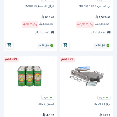
تي اند اس HG-4D-48SK
فراي ماستر 1068325
633
1,576
.65
.65
1,267.30
3,153.30
وفّر
1,576.65
وفّر
633.65
توصيل مجاني
توصيل مجاني
بائع موثق
بائع موثق
50% خصم
50% خصم
متوفر
متوفر
ترو 870884
كيتنغ 38261
40
929
.25
.2