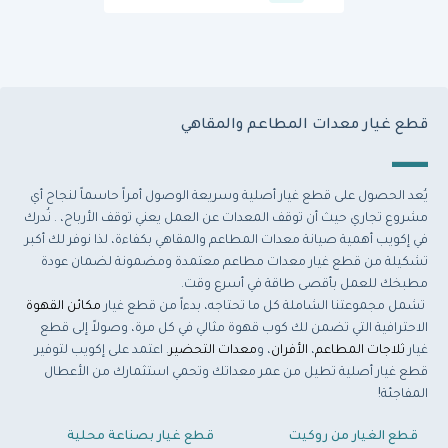
قطع غيار معدات المطاعم والمقاهي
يُعد الحصول على قطع غيار أصلية وسريعة الوصول أمراً حاسماً لنجاح أي
مشروع تجاري حيث أن توقف المعدات عن العمل يعني توقف الأرباح، . نُدرك
في إكويب أهمية صيانة معدات المطاعم والمقاهي بكفاءة، لذا نوفر لك أكبر
تشكيلة من قطع غيار معدات مطاعم معتمدة ومضمونة لضمان عودة
مطبخك للعمل بأقصى طاقة في أسرع وقت.
تشمل مجموعتنا الشاملة كل ما تحتاجه، بدءاً من قطع غيار
مكائن القهوة
الاحترافية التي تضمن لك كوب قهوة مثالي في كل مرة، وصولاً إلى قطع
غيار
ثلاجات المطاعم
،
الأفران
، و
معدات التحضير
. اعتمد على إكويب لتوفير
قطع غيار أصلية تطيل من عمر معداتك وتحمي استثمارك من الأعطال
المفاجئة!
قطع الغيار من روكيت
قطع غيار بصناعة محلية