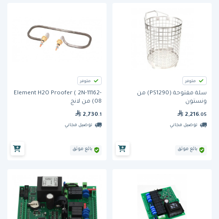
متوفر
متوفر
سلة مفتوحة (PS1290) من
Element H2O Proofer ( 2N-11162-
ونستون
08) من لانج
2,730
2,216
.1
.05
توصيل مجاني
توصيل مجاني
بائع موثق
بائع موثق