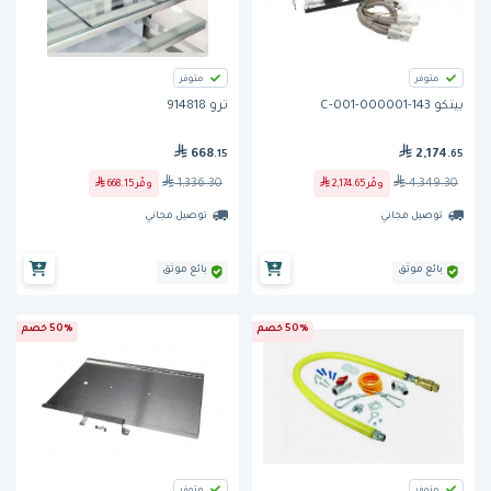
متوفر
متوفر
بيتكو 143-000001-001-C
ترو 914818
668
2,174
.15
.65
1,336.30
4,349.30
وفّر
2,174.65
وفّر
668.15
توصيل مجاني
توصيل مجاني
بائع موثق
بائع موثق
50% خصم
50% خصم
متوفر
متوفر