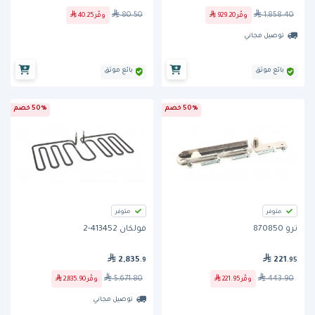
80.50
1,858.40
وفّر
929.20
وفّر
40.25
توصيل مجاني
بائع موثق
بائع موثق
50% خصم
50% خصم
متوفر
متوفر
ترو 870850
فولكان 413452-2
2,835
221
.9
.95
5,671.80
443.90
وفّر
221.95
وفّر
2,835.90
توصيل مجاني