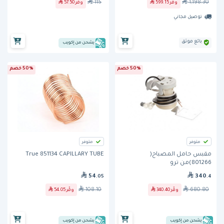
115
1,198.30
وفّر
599.15
وفّر
57.50
توصيل مجاني
بائع موثق
يشحن من إكويب
50% خصم
50% خصم
متوفر
متوفر
مقبس حامل المصباح(
True 851134 CAPILLARY TUBE
801266)من ترو
54
340
.05
.4
108.10
680.80
وفّر
340.40
وفّر
54.05
يشحن من إكويب
يشحن من إكويب