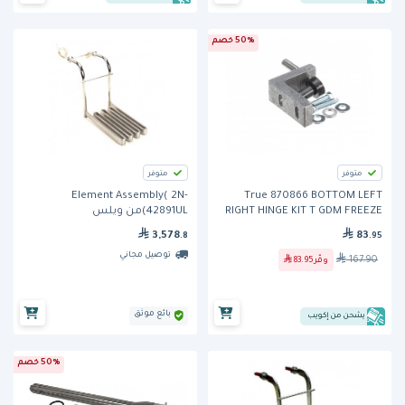
50% خصم
متوفر
متوفر
Element Assembly( 2N-
True 870866 BOTTOM LEFT
RIGHT HINGE KIT T GDM FREEZE
42891UL)من ويلس
3,578
83
.8
.95
توصيل مجاني
167.90
وفّر
83.95
بائع موثق
يشحن من إكويب
50% خصم