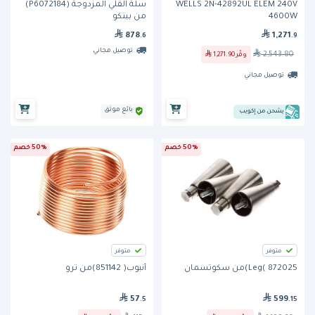
WELLS 2N-42892UL ELEM 240V
سلة القلي المزدوجة (P6072184)
4600W
من بيتكو
878
1,271
.6
.9
توصيل مجاني
2,543.80
وفّر
1,271.90
توصيل مجاني
بائع موثق
يشحن من إكويب
50% خصم
50% خصم
متوفر
متوفر
Leg( 872025)من سكوتسمان
أنبوب( 851142)من ترو
57
599
.5
.15