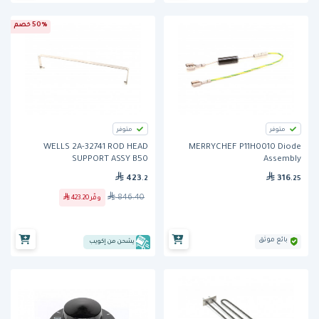
50% خصم
متوفر
متوفر
WELLS 2A-32741 ROD HEAD
MERRYCHEF P11H0010 Diode
SUPPORT ASSY B50
Assembly
423
316
.2
.25
846.40
وفّر
423.20
بائع موثق
يشحن من إكويب