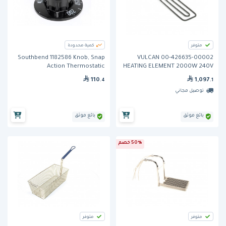
متوفر
كمية محدودة
Southbend 1182586 Knob, Snap
VULCAN 00-426635-00002
Action Thermostatic
HEATING ELEMENT 2000W 240V
110
1,097
.4
.1
توصيل مجاني
بائع موثق
بائع موثق
50% خصم
متوفر
متوفر