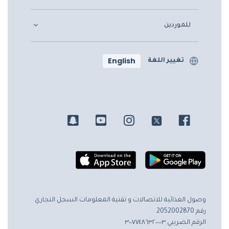
للموردين
English
تغيير اللغة
وصول الغذائية للاتصالات و تقنية المعلومات
السجل التجاري
رقم 2052002870
الرقم الضريبي ٣٠٠٧٧٤٨٦٣٢٠٠٠٠٣