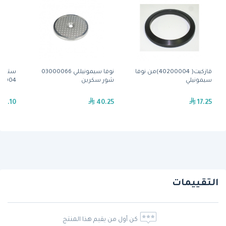
قازكيت( 40200004)من نوفا
نوفا سيمونيللي 03000066
ستيم 
سيمونيلي
شور سكرين
98008004)من نو
16.10
40.25
17.25
التقييمات
كن أول من يقيم هذا المنتج