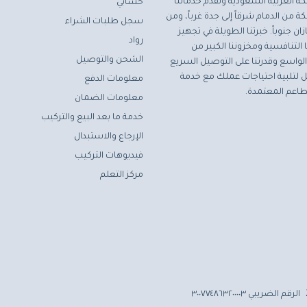
ة العربية السعودية ونقدم خدماتنا
حسابي
ة من الدمام شرقاً إلى جدة غرباً، ومن
سجل طلبات الشراء
ان جنوباً. خبرتنا الطويلة في تجهيز
رواد
التنافسية ومخزوننا الكبير من
الشحن والتوصيل
لواسع وقدرتنا على التوصيل السريع
مثل لتلبية احتياجات عملك مع خدمة
معلومات الدفع
اعم المعتمدة.
معلومات الضمان
خدمة ما بعد البيع والتركيب
الإرجاع والاستبدال
فيديوهات التركيب
مركز التعلم
الرقم الضريبي ٣٠٠٧٧٤٨٦٣٢٠٠٠٠٣