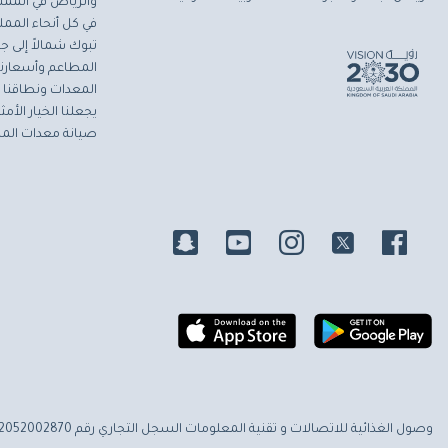
والرياض في المملك
في كل أنحاء المملك
تبوك شمالاً إلى جاز
المطاعم وأسعارنا 
المعدات ونطاقنا ا
يجعلنا الخيار الأ
صيانة معدات المط
وصول الغذائية للاتصالات و تقنية المعلومات
السجل التجاري رقم 2052002870