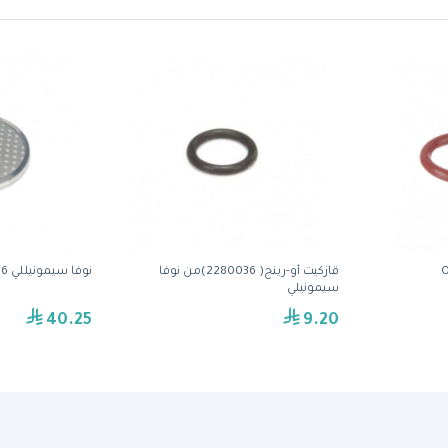
O
قازكيت أو-رينج( 2280036)من نوفا
نوفا سيمونيللي 03000066 شور سكرين
سيمونيلي
40.25
9.20