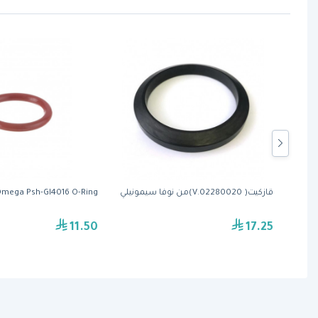
Nuov
قازكيت( 02280020.V)من نوفا سيمونيلي
mega Psh-Gl4016 O-Ring
11.50
17.25