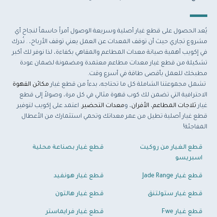
يُعد الحصول على قطع غيار أصلية وسريعة الوصول أمراً حاسماً لنجاح أي
مشروع تجاري حيث أن توقف المعدات عن العمل يعني توقف الأرباح، . نُدرك
في إكويب أهمية صيانة معدات المطاعم والمقاهي بكفاءة، لذا نوفر لك أكبر
تشكيلة من قطع غيار معدات مطاعم معتمدة ومضمونة لضمان عودة
مطبخك للعمل بأقصى طاقة في أسرع وقت.
تشمل مجموعتنا الشاملة كل ما تحتاجه، بدءاً من قطع غيار
مكائن القهوة
الاحترافية التي تضمن لك كوب قهوة مثالي في كل مرة، وصولاً إلى قطع
غيار
ثلاجات المطاعم
،
الأفران
، و
معدات التحضير
. اعتمد على إكويب لتوفير
قطع غيار أصلية تطيل من عمر معداتك وتحمي استثمارك من الأعطال
المفاجئة!
قطع الغيار من روكيت
قطع غيار بصناعة محلية
اسبريسو
قطع غيار Jade Range
قطع غيار هونفيد
قطع غيار ستولتنق
قطع غيار هالتون
قطع غيار Fwe
قطع غيار فرايماستر