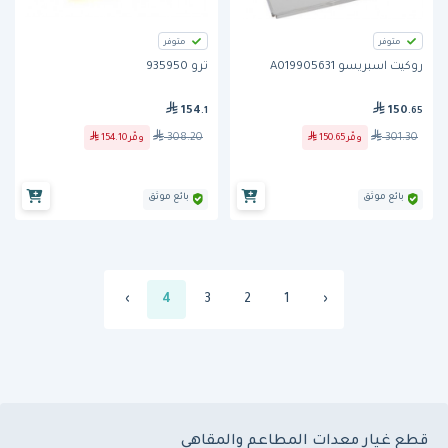
متوفر
متوفر
روكيت اسبريسو A019905631
ترو 935950
154
150
.1
.65
308.20
301.30
وفّر
150.65
وفّر
154.10
بائع موثق
بائع موثق
›
4
3
2
1
‹
قطع غيار معدات المطاعم والمقاهي