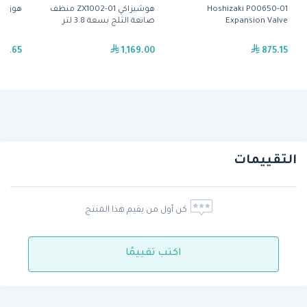
Hoshizaki P00650-01
هوشيزاكي ZX1002-01 منظف
هوز( 452365-01) من هوشيزاكي
Expansion Valve
صانعة الثلج بسعة 3.8 لتر
65.65
1,169.00
875.15
التقييمات
كن أول من يقيم هذا المنتج
اكتب تقييمًا