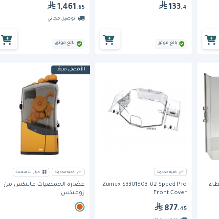
1,461
133
.65
.4
توصيل مجاني
بائع موثق
بائع موثق
الأفضل مبيعًا
كمية محدودة
كمية محدودة
خيارات متعددة
S330093، غطاء
Zumex S3301503-02 Speed Pro
عصّارة الحمضيات ماينكس من
Front Cover
زوميكس
877
.45