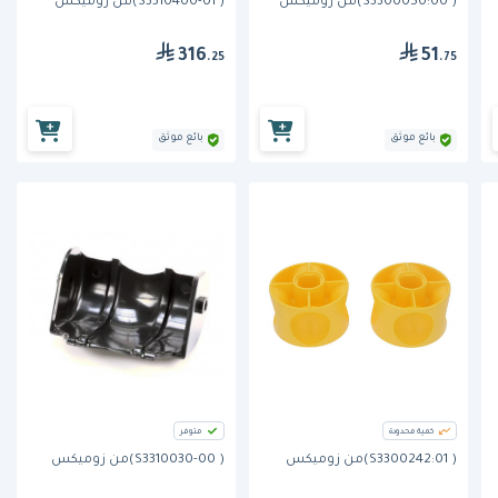
( S3300050:00)من زوميكس
( S3310400-01)من زوميكس
316
51
.25
.75
بائع موثق
بائع موثق
كمية محدودة
متوفر
( S3300242:01)من زوميكس
( S3310030-00)من زوميكس