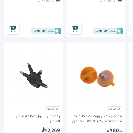
توصيل مجاني
توصيل مجاني
يشحن من إكويب
يشحن من إكويب
متوفر
متوفر
مقبض تأمين ووصلة مطاطية ،
زوميكس سول قطعة هيكل
مجموعة من 2 (S3300670) من
العصر
زوميكس
2,269
80
.5