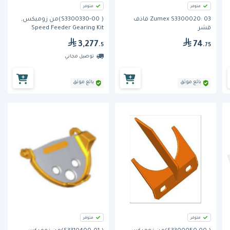
متوفر
متوفر
Zumex S3300020: 03 قاذف
( S3300330-00)من زوميكس,
قشر
Speed Feeder Gearing Kit
3,277
74
.5
.75
توصيل مجاني
بائع موثق
بائع موثق
متوفر
متوفر