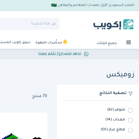
المتجر السعودي الأول لمعدات المطاعم والمقاهي
سوق إكويب المست
محضِّرات القهوة
جميع الفئات
تجهز مشروع؟ تكلم معنا
زوميكس
تصفية النتائج
70 منتج
متوفر
(62)
معدات
(14)
قطع غيار
(56)