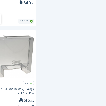
340
.4
بائع موثق
متوفر
زوميكس 0-04
VER/ESS Pro
516
.35