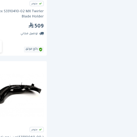
متوفر
x S3310410-02 MX Twirler
Blade Holder
509
توصيل مجاني
بائع موثق
متوفر