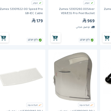
متوفر
متوفر
Zumex S3301922-00 Speed Pro
Zumex S3301260:00Silver
Zume
GB-IEC Cable
VER/ESS Pro Peel Bucket
179
969
توصيل مجاني
بائع موثق
بائع موثق
كمية محدودة
كمية محدودة