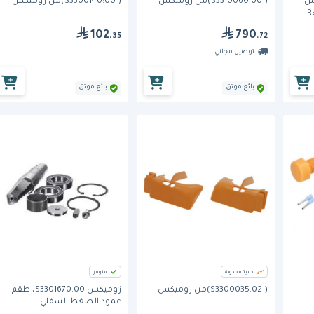
ميكس,
( S3310060:00)من زوميكس
( S3300140:00)من زوميكس
R
102
790
.35
.72
توصيل مجاني
بائع موثق
بائع موثق
كمية محدودة
متوفر
( S3300035:02)من زوميكس
زوميكس S3301670:00، طقم
عمود الضغط السفلي