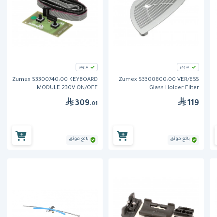
متوفر
متوفر
Zumex S3300740:00 KEYBOARD
Zumex S3300800:00 VER/ESS
MODULE 230V ON/OFF
Glass Holder Filter
309
119
.01
بائع موثق
بائع موثق