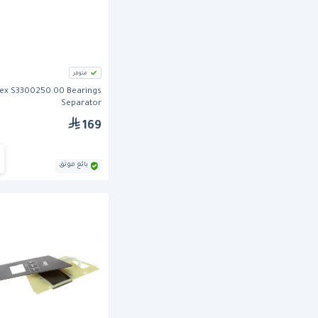
متوفر
x S3300250:00 Bearings
Separator
169
بائع موثق