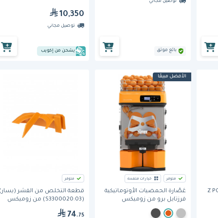
توصيل مجاني
10,350
توصيل مجاني
بائع موثق
يشحن من إكويب
الأفضل مبيعًا
متوفر
خيارات متعددة
متوفر
Z PODIU
عَصَّارة الحمضيات الأوتوماتيكية
قطعة التخلص من القشر (يسار)
فرزتايل برو من زوميكس
(S3300020:03) من زوميكس
74
.75