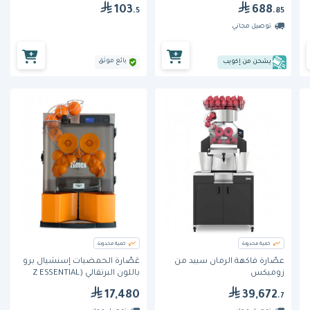
103
688
.5
.85
توصيل مجاني
بائع موثق
يشحن من إكويب
كمية محدودة
كمية محدودة
عصّارة فاكهة الرمان سبيد من
عَصَّارة الحمضيات إسنشيال برو
زوميكس
باللون البرتقالي (Z ESSENTIAL
PRO ORANGE) من زومكس
17,480
39,672
.7