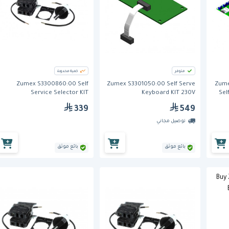
متوفر
كمية محدودة
Zumex S3300860:00 Self
Zumex S3301050:00 Self Serve
Zume
Service Selector KIT
Keyboard KIT 230V
Sel
339
549
توصيل مجاني
بائع موثق
بائع موثق