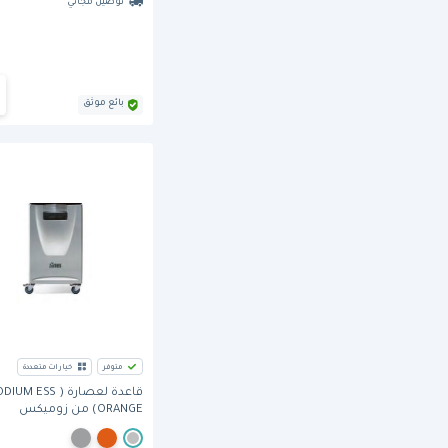
توصيل مجاني
بائع موثق
متوفر
خيارات متعددة
قاعدة لعصارة ( M ESS
ORANGE) من زوميكس