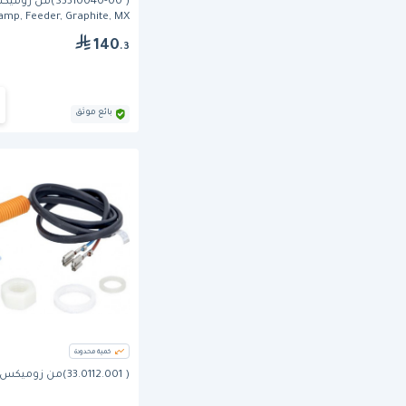
( S3310040-00)من زو
amp, Feeder, Graphite, MX
140
.3
بائع موثق
كمية محدودة
( 33.0112.001)من زوميكس