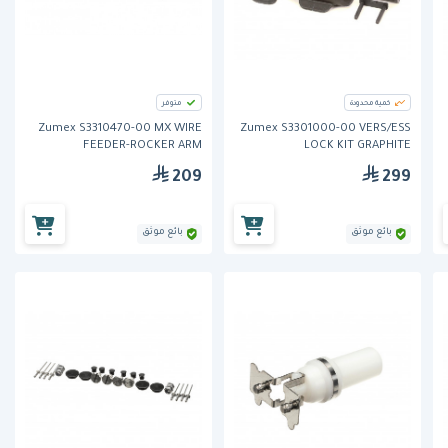
كمية محدودة
متوفر
Zumex S3310470-00 MX WIRE
Zumex S3301000-00 VERS/ESS
FEEDER-ROCKER ARM
LOCK KIT GRAPHITE
209
299
بائع موثق
بائع موثق