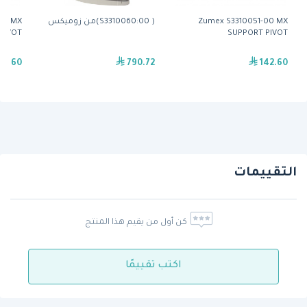
Zumex S3310051-00 MX
( S3310060:00)من زوميكس
00 MX
PIVOT
SUPPORT PIVOT
42.60
790.72
142.60
التقييمات
كن أول من يقيم هذا المنتج
اكتب تقييمًا