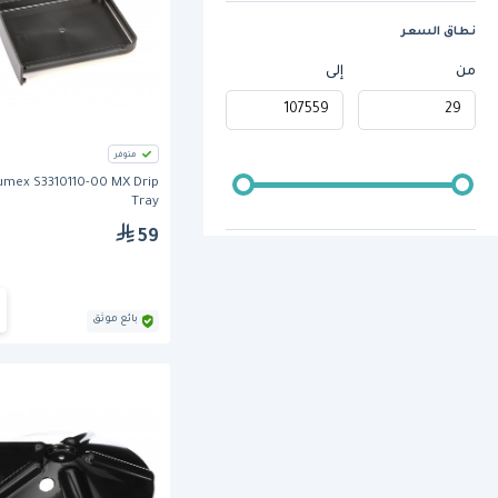
نطاق السعر
من
إلى
متوفر
umex S3310110-00 MX Drip
Tray
59
بائع موثق