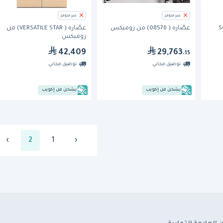
غير متوفر
غير متوفر
ر( SOUL
عصّارة ( 08576) من زوميكس
عصّارة ( VERSATILE STAR) من
زوميكس
42,409
29,763
.15
توصيل مجاني
توصيل مجاني
يشحن من إكويب
يشحن من إكويب
›
2
1
‹