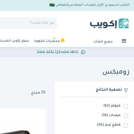
المتجر السعودي الأول لمعدات المطاعم والمقاهي
سوق إكويب المست
محضِّرات القهوة
جميع الفئات
تجهز مشروع؟ تكلم معنا
زوميكس
تصفية النتائج
70 منتج
متوفر
(62)
معدات
(14)
قطع غيار
(56)