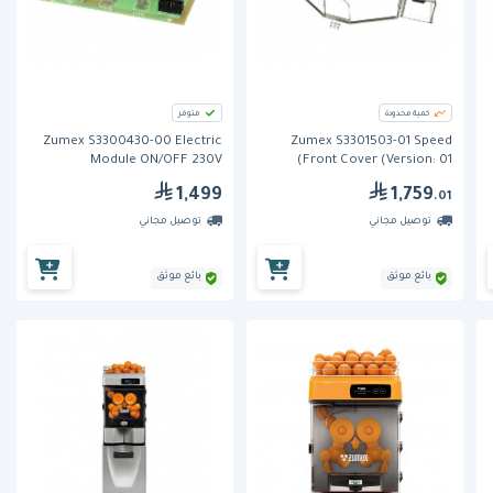
كمية محدودة
متوفر
Zumex S3300430-00 Electric
Zumex S3301503-01 Speed
Module ON/OFF 230V
Front Cover (Version: 01)
1,499
1,759
.01
توصيل مجاني
توصيل مجاني
بائع موثق
بائع موثق