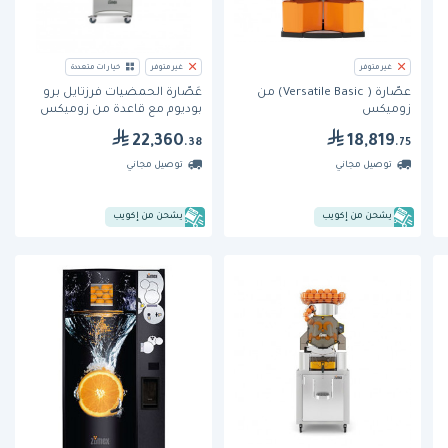
غير متوفر
غير متوفر
خيارات متعددة
عصّارة ( Versatile Basic) من
عَصّارة الحمضيات فرزتايل برو
زوميكس
بوديوم مع قاعدة من زوميكس
22,360
18,819
.38
.75
توصيل مجاني
توصيل مجاني
يشحن من إكويب
يشحن من إكويب