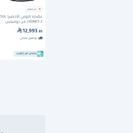
غير متوفر
عصّارة اللومي الأخض
SERIES 2) من زوميكس
12,993
.85
توصيل مجاني
يشحن من إكويب