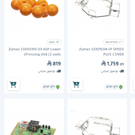
كمية محدودة
متوفر
Zumex S3300310-03 ASP Lower
Zumex S3301504-01 SPEED
Pressing Unit (2 units)
PLUS COVER
819
1,759
.01
توصيل مجاني
توصيل مجاني
بائع موثق
بائع موثق