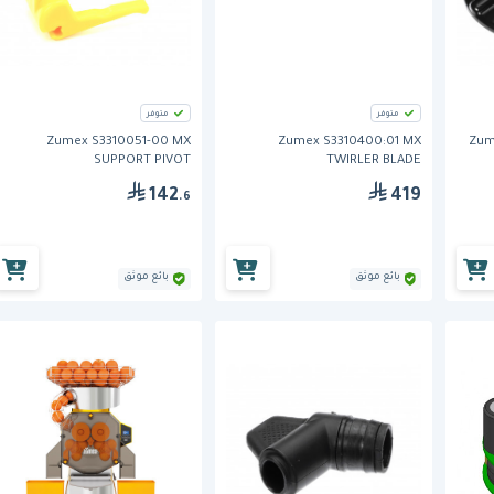
متوفر
متوفر
Zumex S3310051-00 MX
Zumex S3310400:01 MX
Zum
SUPPORT PIVOT
TWIRLER BLADE
142
419
.6
بائع موثق
بائع موثق