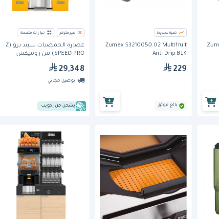
كمية محدودة
غير متوفر
خيارات متعددة
Zume
Zumex S3210050.02 Multifruit
عصارة الحمضيات سبيد برو (Z
Anti Drip BLK
SPEED PRO) من زوميكس
29,348
229
توصيل مجاني
بائع موثق
يشحن من إكويب