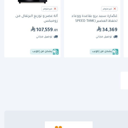
غير متوفر
غير متوفر
عَصَّارة سبيد برو بقاعدة ووعاء
آلة عصر و توزيع البرتقال من
لحفظ العصير (SPEED TANK
زوميكس
PODIUM) من زوميكس
107,559
34,369
.01
توصيل مجاني
توصيل مجاني
يشحن من إكويب
يشحن من إكويب