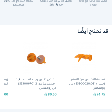
ضمان لمدة عامين مع خدمة
توصيل مجاني عند الشراء بقيمة
سهولة الاسترجاع خلال ١٤ يوم
ممتازة
500
أو أكثر
من التسليم
قد تحتاج أيضًا
قطعة التخلص من القشر
مقبض تأمين ووصلة مطاطية
زوميك
(يسار) (S3300020:03) من
، مجموعة من 2 (S3300670)
العصر
زوميكس
من زوميكس
69.00
80.50
74.75