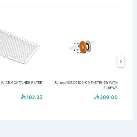
 JUICE CONTAINER FILTER
Zumex S3300100-00 FASTENER WITH
Z
SCREWS
102.35
209.00