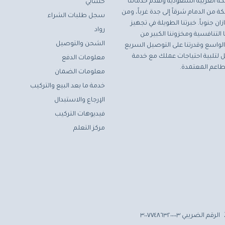
ة العربية السعودية ونقدم خدماتنا
حسابي
ة من الدمام شرقاً إلى جدة غرباً، ومن
سجل طلبات الشراء
ان جنوباً. خبرتنا الطويلة في تجهيز
رواد
التنافسية ومخزوننا الكبير من
الشحن والتوصيل
لواسع وقدرتنا على التوصيل السريع
مثل لتلبية احتياجات عملك مع خدمة
معلومات الدفع
اعم المعتمدة.
معلومات الضمان
خدمة ما بعد البيع والتركيب
الإرجاع والاستبدال
فيديوهات التركيب
مركز التعلم
الرقم الضريبي ٣٠٠٧٧٤٨٦٣٢٠٠٠٠٣