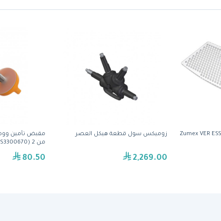
Zumex VER ESS
زوميكس سول قطعة هيكل العصر
مقبض تأمين ووص
من 2 (S3300670) من زوميكس
80.50
2,269.00