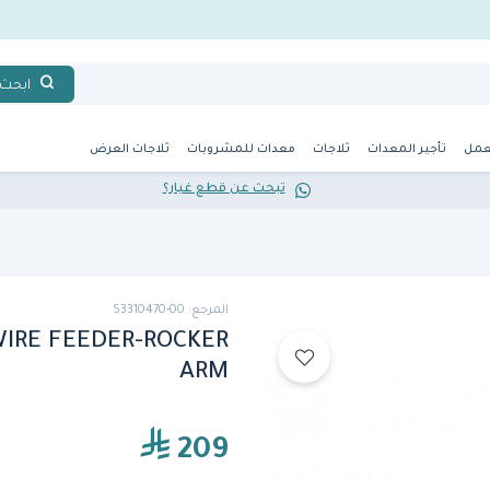
ابحث
عمل
تأجير المعدات
ثلاجات
معدات للمشروبات
ثلاجات العرض
تبحث عن قطع غيار؟
المرجع: S3310470-00
WIRE FEEDER-ROCKER
ARM
209