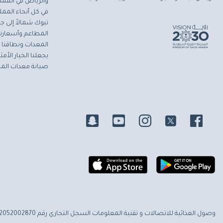
والرياض في المملك
في كل أنحاء المملك
تبوك شمالاً إلى جاز
المطاعم وأسعارنا 
المعدات ونطاقنا ا
يجعلنا الخيار الأ
صيانة معدات المط
وصول الغذائية للاتصالات و تقنية المعلومات
السجل التجاري رقم 2052002870