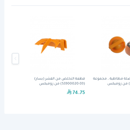
لة مطاطية ، مجموعة
قطعة التخلص من القشر (يسار)
(S3300020:03) من زوميكس
74.75