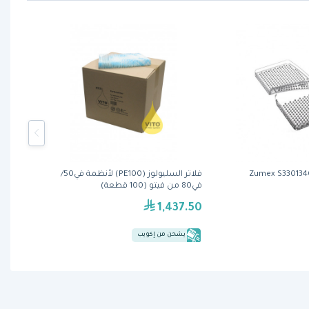
Zumex S3301340
فلاتر السليولوز (PE100) لأنظمة في50/
في80 من فيتو (100 قطعة)
1,437.50
يشحن من إكويب