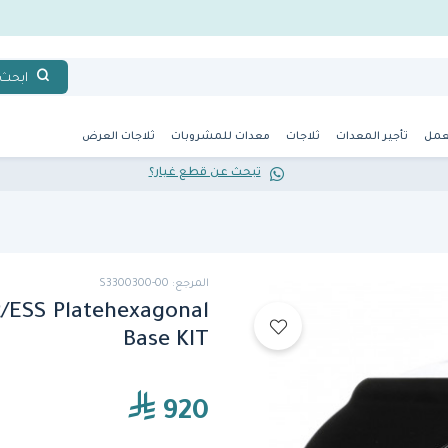
ابحث
عمل
تأجير المعدات
ثلاجات
معدات للمشروبات
ثلاجات العرض
تبحث عن قطع غيار؟
المرجع: S3300300-00
/ESS Platehexagonal
Base KIT
920