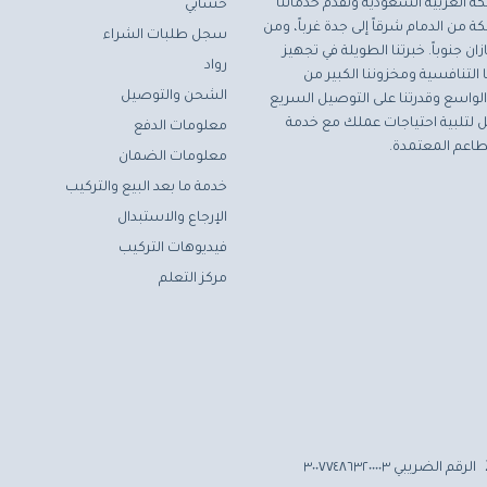
ة العربية السعودية ونقدم خدماتنا
حسابي
ة من الدمام شرقاً إلى جدة غرباً، ومن
سجل طلبات الشراء
ان جنوباً. خبرتنا الطويلة في تجهيز
رواد
التنافسية ومخزوننا الكبير من
الشحن والتوصيل
لواسع وقدرتنا على التوصيل السريع
مثل لتلبية احتياجات عملك مع خدمة
معلومات الدفع
اعم المعتمدة.
معلومات الضمان
خدمة ما بعد البيع والتركيب
الإرجاع والاستبدال
فيديوهات التركيب
مركز التعلم
الرقم الضريبي ٣٠٠٧٧٤٨٦٣٢٠٠٠٠٣