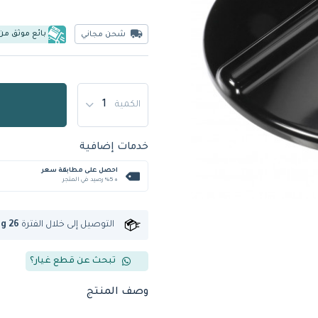
بائع موثق من
شحن مجاني
الكمية
خدمات إضافية
احصل على مطابقة سعر
+ %5 رصيد في المتجر
التوصيل إلى
خلال الفترة
ug 26
تبحث عن قطع غيار؟
وصف المنتج