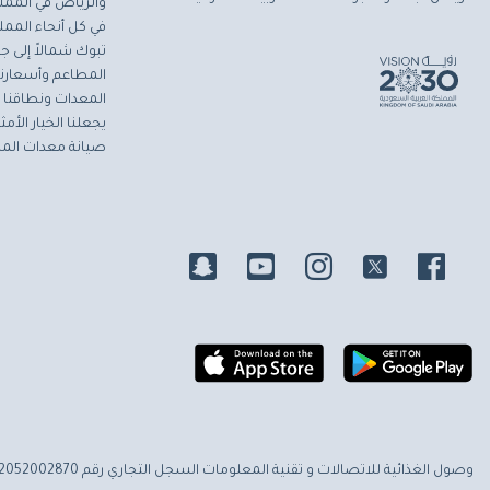
والرياض في المملك
في كل أنحاء المملك
تبوك شمالاً إلى جاز
المطاعم وأسعارنا 
المعدات ونطاقنا ا
يجعلنا الخيار الأ
صيانة معدات المط
وصول الغذائية للاتصالات و تقنية المعلومات
السجل التجاري رقم 2052002870