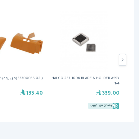
HALCO 257-1006 BLADE & HOLDER ASSY
( S3300035:02)من زوميكس
1/4"
133.40
339.00
يشحن من إكويب