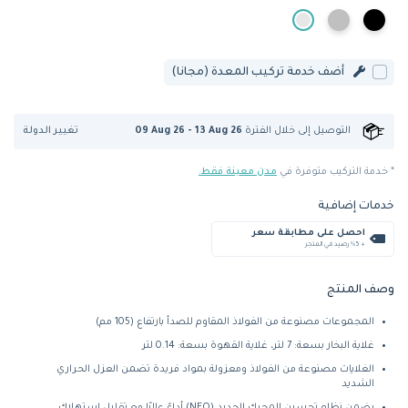
أضف خدمة تركيب المعدة (مجانا)
تغيير الدولة
التوصيل إلى
خلال الفترة
09 Aug 26 - 13 Aug 26
* خدمة التركيب متوفرة في
مدن معينة فقط.
خدمات إضافية
احصل على مطابقة سعر
+ %5 رصيد في المتجر
وصف المنتج
المجموعات مصنوعة من الفولاذ المقاوم للصدأ بارتفاع (105 مم)
غلاية البخار بسعة: 7 لتر، غلاية القهوة بسعة: 0.14 لتر
الغلايات مصنوعة من الفولاذ ومعزولة بمواد فريدة تضمن العزل الحراري
الشديد
يضمن نظام تحسين المحرك الجديد (NEO) أداءً عاليًا مع تقليل استهلاك