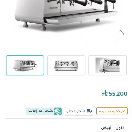
55,200
يشحن من إكويب
شحن مجاني
كمية محدودة
اللون:
أبيض