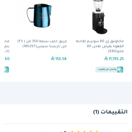
مالكونيق إي 80 سوبريم طاحنة
إبريق حليب بسعة 350 مل ( F3)
محضرة 
القهوة بقرص طحن 80
من باريستا سبيس(180257)
يتم ا
ملم(E80)
(VP17A-2) من بَن
32.60
155.58
11,195.25
يشحن من إكويب
يش
التقييمات (1)