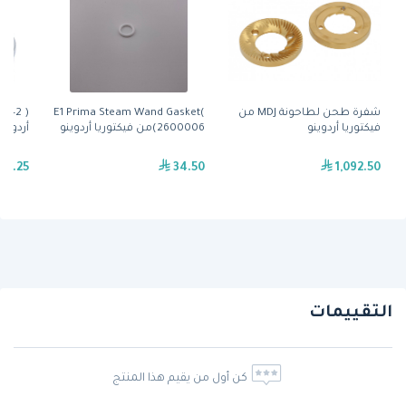
شفرة طحن لطاحونة MDJ من
E1 Prima Steam Wand Gasket(
فيكتوريا أردوينو
2600006)من فيكتوريا أردوينو
أردوينو, d Foot VA358
55.25
34.50
1,092.50
التقييمات
كن أول من يقيم هذا المنتج