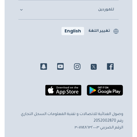
للموردين
English
تغيير اللغة
وصول الغذائية للاتصالات و تقنية المعلومات
السجل التجاري
رقم 2052002870
الرقم الضريبي ٣٠٠٧٧٤٨٦٣٢٠٠٠٠٣