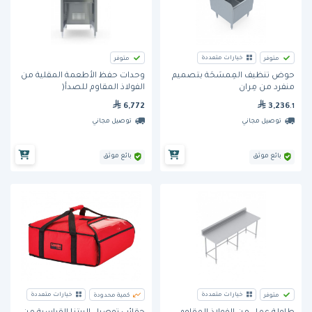
خيارات متعددة
متوفر
متوفر
وحدات حفظ الأطعمة المقلية من
حوض تنظيف المِمسَحَة بتصميم
الفولاذ المقاوم للصدأ(
منفرد من مِران
SFD849096)من مِران
6,772
3,236
.1
توصيل مجاني
توصيل مجاني
بائع موثق
بائع موثق
خيارات متعددة
خيارات متعددة
متوفر
كمية محدودة