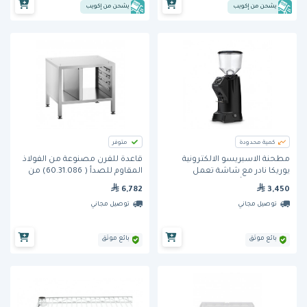
يشحن من إكويب
يشحن من إكويب
كمية محدودة
متوفر
مطحنة الاسبريسو الالكترونية
قاعدة للفرن مصنوعة من الفولاذ
يوريكا نادر مع شاشة تعمل
المقاوم للصدأ ( 60.31.086) من
باللمس لون أسود (NADIR 65 - B)
راشونال
6,782
3,450
65 ملم - إيطالية
توصيل مجاني
توصيل مجاني
بائع موثق
بائع موثق