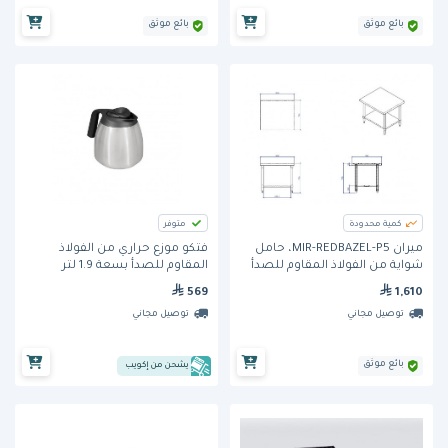
بائع موثق
بائع موثق
كمية محدودة
متوفر
ميران MIR-REDBAZEL-P5، حامل
فتكو موزّع حراري من الفولاذ
شواية من الفولاذ المقاوم للصدأ
المقاوم للصدأ بسعة 1.9 لتر
(D055)
569
1,610
توصيل مجاني
توصيل مجاني
بائع موثق
يشحن من إكويب