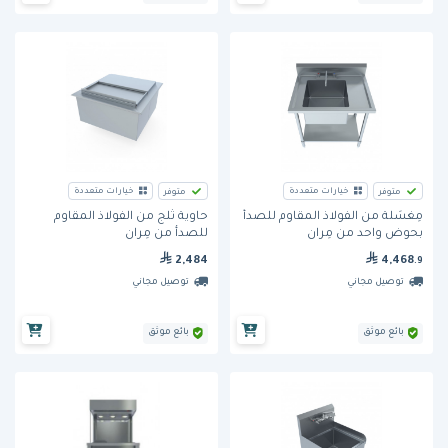
خيارات متعددة
خيارات متعددة
متوفر
متوفر
مِغسَلة من الفولاذ المقاوم للصدأ
حاوية ثلج من الفولاذ المقاوم
بحوض واحد من مِران
للصدأ من مِران
2,484
4,468
.9
توصيل مجاني
توصيل مجاني
بائع موثق
بائع موثق