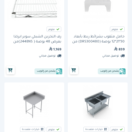
متوفر
متوفر
حامل مثقوب بشرائط ربط بأبعاد
رف التخزين الشبكي سوبر ايركتا
30*21*12 بوصة (DRS300480) من
بعرض 48 بوصة ( 2448NS)من
كامبرو
مترو
1,169
839
توصيل مجاني
توصيل مجاني
يشحن من إكويب
يشحن من إكويب
خيارات متعددة
خيارات متعددة
متوفر
متوفر