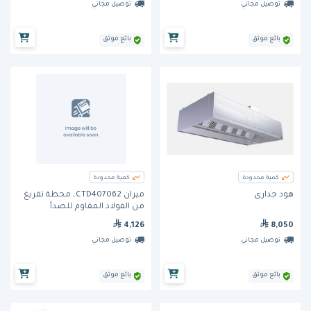
توصيل مجاني
توصيل مجاني
بائع موثق
بائع موثق
كمية محدودة
كمية محدودة
هود جدارى
ميران CTD407062، محطة تفريغ
من الفولاذ المقاوم للصدأ
4,126
8,050
توصيل مجاني
توصيل مجاني
بائع موثق
بائع موثق