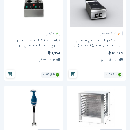
كمية محدودة
متوفر
مواقد كهربائية بسطح مصنوع
كرامبوز BECIC2، جهاز تسخين
من ستانلس ستيل( F-E920)من
مزدوج للطبقات مصنوع من
فاجور
الستانلس ستيل
1,954
10,649
توصيل مجاني
توصيل مجاني
بائع موثق
بائع موثق