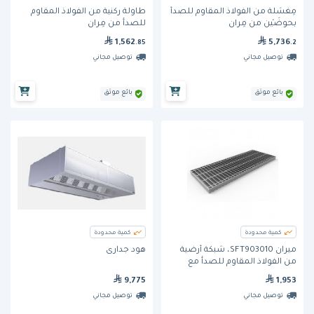
مِغسَلة من الفولاذ المقاوم للصدأ
طاولة ركنية من الفولاذ المقاوم
بحوضَيْن من مِران
للصدأ من مِران
1,562
5,736
.85
.2
توصيل مجاني
توصيل مجاني
بائع موثق
بائع موثق
كمية محدودة
كمية محدودة
ميران SFT903010، شبكة أرضية
هود جدارى
من الفولاذ المقاوم للصدأ مع
تصريف سفلي، 900 × 300 مم
9,775
1,953
توصيل مجاني
توصيل مجاني