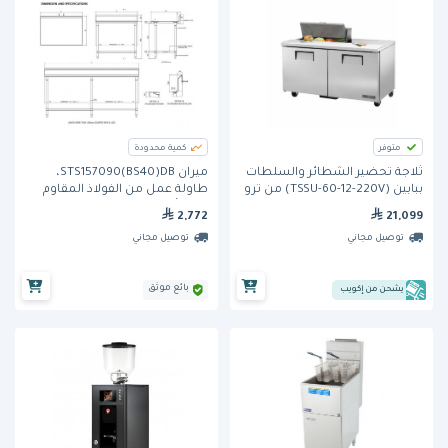
متوفر
كمية محدودة
ثلاجة تحضير الشطائر والسلطات
ميران STS157090(BS40)DB،
ببابين (TSSU-60-12-220V) من ترو
طاولة عمل من الفولاذ المقاوم
للصدأ، 2100 مم
2,772
21,099
توصيل مجاني
توصيل مجاني
بائع موثق
يشحن من إكويب