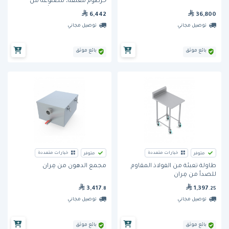
خرطوم مغلقة، مصنوعة من
الفولاذ المقاوم للصدأ (ستانلس
6,442
36,800
ستيل)
توصيل مجاني
توصيل مجاني
بائع موثق
بائع موثق
خيارات متعددة
خيارات متعددة
متوفر
متوفر
طاولة تعبئة من الفولاذ المقاوم
مجمع الدهون من مِران
للصدأ من مِران
3,417
1,397
.8
.25
توصيل مجاني
توصيل مجاني
بائع موثق
بائع موثق