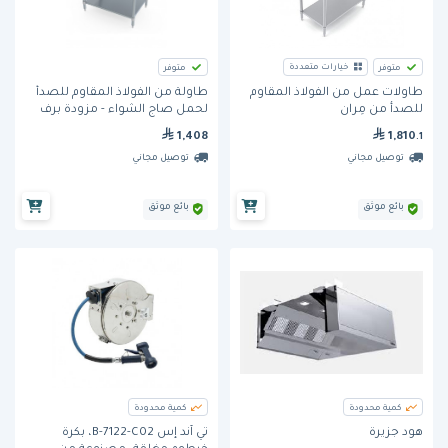
خيارات متعددة
متوفر
متوفر
طاولة من الفولاذ المقاوم للصدأ
طاولات عمل من الفولاذ المقاوم
لحمل صاج الشواء - مزودة برف
للصدأ من مِران
سفلي من مِران
1,408
1,810
.1
توصيل مجاني
توصيل مجاني
بائع موثق
بائع موثق
كمية محدودة
كمية محدودة
هود جزيرة
تي آند إس B-7122-C02، بكرة