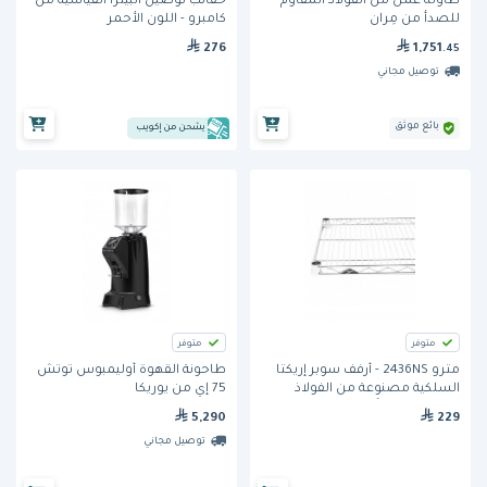
طاولة عمل من الفولاذ المقاوم
حقائب توصيل البيتزا القياسية من
للصدأ من مِران
كامبرو - اللون الأحمر
276
1,751
.45
توصيل مجاني
بائع موثق
يشحن من إكويب
متوفر
متوفر
مترو 2436NS - أرفف سوبر إريكتا
طاحونة القهوة أوليمبوس توتش
السلكية مصنوعة من الفولاذ
75 إي من يوريكا
المقاوم للصدأ
5,290
229
توصيل مجاني