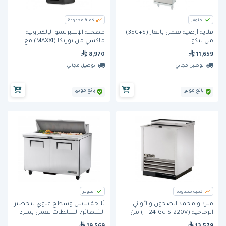
متوفر
كمية محدودة
قلاية أرضية تعمل بالغاز (35C+S)
مطحنة الإسبريسو الإلكترونية
من بتكو
ماكسي من يوريكا (MAXXI) مع
شاشة تحكم تعمل باللمس،
8,970
11,659
أسود، إيطاليا 85 ملم
توصيل مجاني
توصيل مجاني
بائع موثق
بائع موثق
كمية محدودة
متوفر
مبرد و مجمد الصحون والأواني
ثلاجة ببابين وسطح علوي لتحضير
الزجاجية (T-24-Gc-S-220V) من
الشطائر/ السلطات تعمل بمبرد
ترو
هيدروكربوني (TSSU-48-12-HC) من