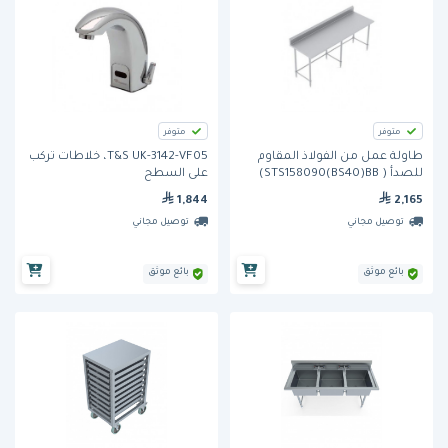
متوفر
متوفر
طاولة عمل من الفولاذ المقاوم
T&S UK-3142-VF05، خلاطات تُركب
للصدأ ( STS158090(BS40)BB)
على السطح
من مِران
1,844
2,165
توصيل مجاني
توصيل مجاني
بائع موثق
بائع موثق