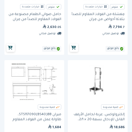
خيارات متعددة
خيارات متعددة
متوفر
متوفر
مِغسَلة من الفولاذ المقاوم للصدأ
حامل صواني الطعام مصنوعة من
بثلاثة أحواض من مِران
الفولاذ المقاوم للصدأ من مِران
2,630
7,794
.05
.7
توصيل مجاني
توصيل مجاني
بائع موثق
بائع موثق
كمية محدودة
كمية محدودة
إلكترولوكس، عربة لحامل الأرفف
ميران STS117090(BS40)BB،
القابل للإدخال بسعة 20 × 2/1،
طاولة عمل من الفولاذ المقاوم
مصنوعة من الستانلس ستيل
للصدأ، 1100 مم
1,684
18,686
للخدمة الشاقة.