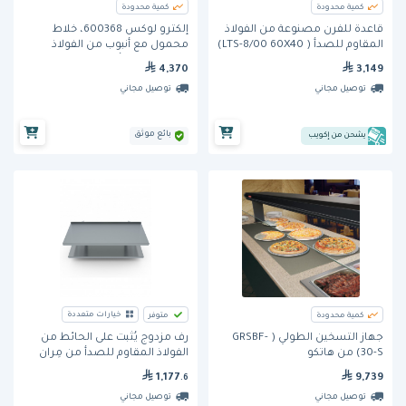
كمية محدودة
كمية محدودة
قاعدة للفرن مصنوعة من الفولاذ
إلكترو لوكس 600368، خلاط
المقاوم للصدأ ( LTS-8/00 60X40)
محمول مع أنبوب من الفولاذ
من سالفا
المقاوم للصدأ، 453 ملم
4,370
3,149
توصيل مجاني
توصيل مجاني
بائع موثق
يشحن من إكويب
خيارات متعددة
كمية محدودة
متوفر
جهاز التسخين الطولي ( GRSBF-
رف مزدوج يُثبت على الحائط من
30-S) من هاتكو
الفولاذ المقاوم للصدأ من مِران
9,739
1,177
.6
توصيل مجاني
توصيل مجاني