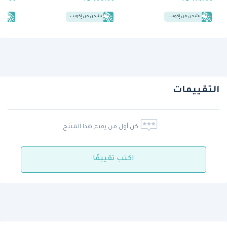
يشحن من إكويب
يشحن من إكويب
يش
التقييمات
كن أول من يقيم هذا المنتج
اكتب تقييمًا