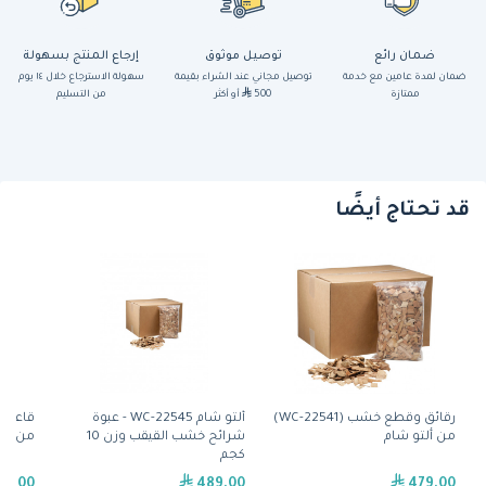
ضمان رائع
توصيل موثوق
إرجاع المنتج بسهولة
ضمان لمدة عامين مع خدمة
توصيل مجاني عند الشراء بقيمة
سهولة الاسترجاع خلال ١٤ يوم
ممتازة
500
أو أكثر
من التسليم
قد تحتاج أيضًا
رقائق وقطع خشب (WC-22541)
ألتو شام WC-22545 - عبوة
من ألتو شام
شرائح خشب القيقب وزن 10
من ألت
كجم
29.00
489.00
479.00