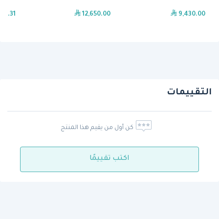
96.31
12,650.00
9,430.00
التقييمات
كن أول من يقيم هذا المنتج
اكتب تقييمًا