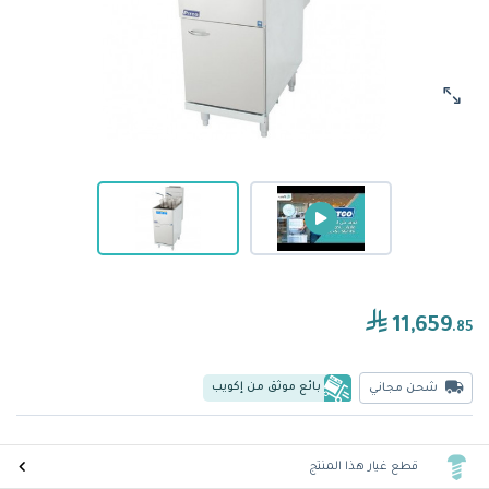
11,659
.85
بائع موثق من إكويب
شحن مجاني
قطع غيار هذا المنتج