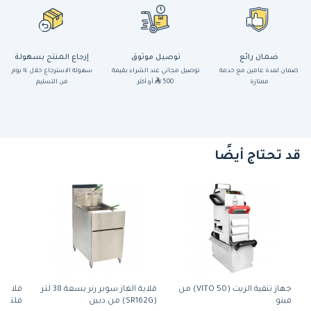
ضمان رائع
توصيل موثوق
إرجاع المنتج بسهولة
ضمان لمدة عامين مع خدمة
توصيل مجاني عند الشراء بقيمة
سهولة الاسترجاع خلال ١٤ يوم
ممتازة
500
أو أكثر
من التسليم
قد تحتاج أيضًا
جهاز تنقية الزيت (VITO 50) من
قلاية الغاز سوبر رنر بسعة 38 لتر
قلاية 
فيتو
(SR162G) من ديين
فلتر 24 لتر من اوماج