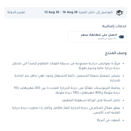
تغيير الدولة
التوصيل إلى
خلال الفترة
12 Aug 26 - 16 Aug 26
خدمات إضافية
احصل على مطابقة سعر
+ %5 رصيد في المتجر
وصف المنتج
مزوَّدة بعوارض حرارية مصنوعة من سبيكة الفولاذ المقاوم للصدأ التي تتحمل
درجة حرارة عالية وتدوم طويلًا
يضمن تصميمُ شعلة التشغيل دائمة الاشتعال وجودَ لهبٍ جاهز عند الحاجة
للحرارة
يحافظ الثرموستات تلقائيًا على درجة الحرارة المحددة بين 200 فهرنهايت (93
درجة مئوية) و400 فهرنهايت (190 درجة مئوية)
حامل السلة قابل للإزالة لسهولة التنظيف
يغلق مفتاحُ التحكم في درجة الحرارة الغازَ بالكامل وبأمان إذا تجاوزت درجة حرارة
القلاية الحد الأقصى.
صُنعت في أمريكا