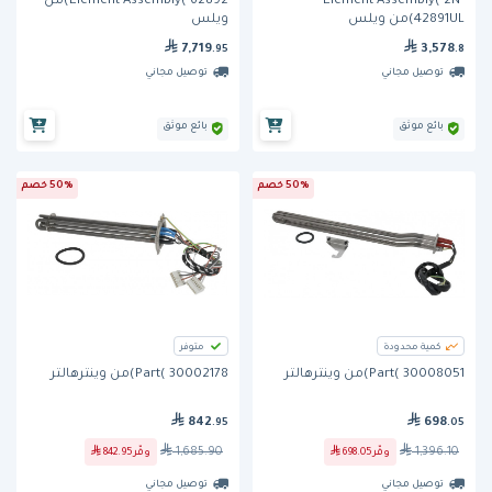
Element Assembly( 2N-
Element Assembly( 62892)من
42891UL)من ويلس
ويلس
7,719
3,578
.95
.8
توصيل مجاني
توصيل مجاني
بائع موثق
بائع موثق
50% خصم
50% خصم
كمية محدودة
متوفر
Part( 30008051)من وينترهالتر
Part( 30002178)من وينترهالتر
842
698
.95
.05
1,685.90
1,396.10
وفّر
698.05
وفّر
842.95
توصيل مجاني
توصيل مجاني