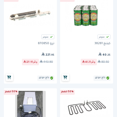
متوفر
متوفر
كيتنغ 38261
ترو 870850
221
40
.95
.25
443.90
80.50
وفّر
40.25
وفّر
221.95
بائع موثق
بائع موثق
50% خصم
50% خصم