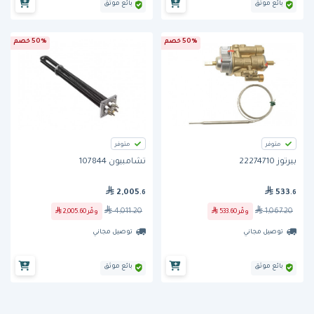
بائع موثق
بائع موثق
50% خصم
50% خصم
متوفر
متوفر
بيرتوز 22274710
تشامبيون 107844
2,005
533
.6
.6
4,011.20
1,067.20
وفّر
533.60
وفّر
2,005.60
توصيل مجاني
توصيل مجاني
بائع موثق
بائع موثق