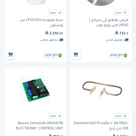
متوفر
متوفر
قرص تقطيع إلى شرائح (
سلة مفتوحة (PS1290) من
28130)من روبو كوب
ونستون
2,216
722
.05
.2
توصيل مجاني
توصيل مجاني
بائع موثق
بائع موثق
متوفر
متوفر
Nuova Simonelli 04900718
Element H2O Proofer ( 2N-11162-
08) من لانج
ELECTRONIC CONTROL UNIT
AURELIA