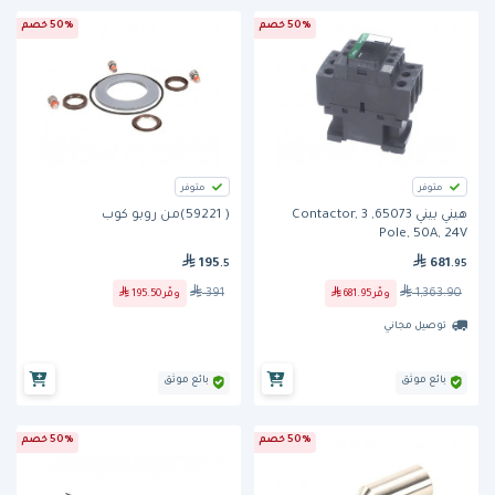
50% خصم
50% خصم
متوفر
متوفر
هيني بيني 65073, Contactor, 3
( 59221)من روبو كوب
Pole, 50A, 24V
195
681
.5
.95
391
1,363.90
وفّر
681.95
وفّر
195.50
توصيل مجاني
بائع موثق
بائع موثق
50% خصم
50% خصم