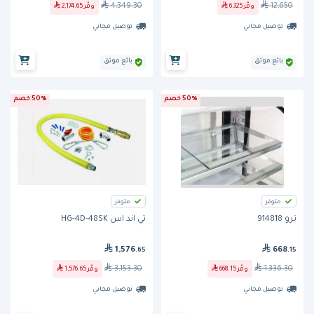
4,349.30
12,650
وفّر
6,325
وفّر
2,174.65
توصيل مجاني
توصيل مجاني
بائع موثق
بائع موثق
50% خصم
50% خصم
متوفر
متوفر
ترو 914818
تي اند اس HG-4D-48SK
1,576
668
.65
.15
3,153.30
1,336.30
وفّر
668.15
وفّر
1,576.65
توصيل مجاني
توصيل مجاني