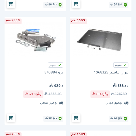
بائع موثق
بائع موثق
50% خصم
50% خصم
متوفر
متوفر
فراي ماستر 1068325
ترو 870884
929
633
.2
.65
1,858.40
1,267.30
وفّر
633.65
وفّر
929.20
توصيل مجاني
توصيل مجاني
بائع موثق
بائع موثق
50% خصم
50% خصم