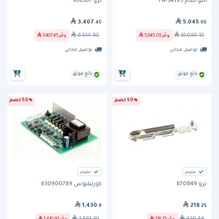
ألتو شام FA-34395
ترو 968367
3,407
5,045
.45
.05
6,814.90
10,090.10
وفّر
5,045.05
وفّر
3,407.45
توصيل مجاني
توصيل مجاني
بائع موثق
بائع موثق
50% خصم
50% خصم
متوفر
متوفر
ترو 870849
كورنيليوس 630900789
1,430
218
.6
.25
2,861.20
436.49