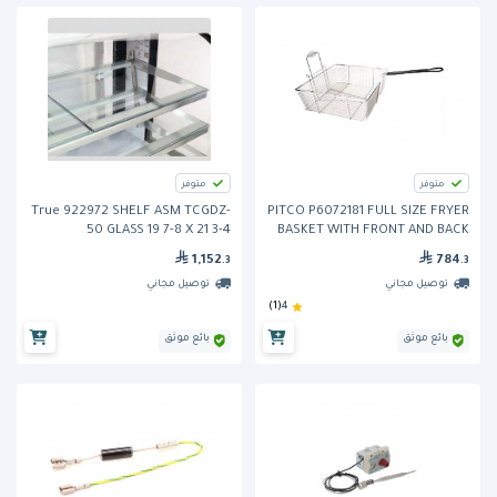
متوفر
متوفر
True 922972 SHELF ASM TCGDZ-
PITCO P6072181 FULL SIZE FRYER
50 GLASS 19 7-8 X 21 3-4
BASKET WITH FRONT AND BACK
HOOKS
1,152
784
.3
.3
توصيل مجاني
توصيل مجاني
(1)
4
بائع موثق
بائع موثق