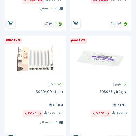
وفّر
218.25
وفّر
1,430.60
توصيل مجاني
بائع موثق
بائع موثق
50% خصم
50% خصم
متوفر
متوفر
ستولتينج 508053
جارلاند 3060400
800
249
.4
.55
1,600.80
499.10
وفّر
249.55
وفّر
800.40
توصيل مجاني