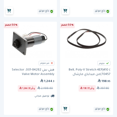
بائع موثق
بائع موثق
50% خصم
50% خصم
غير متوفر
متوفر
Belt, Poly-V Stretch 4EPJ410 (
هيني بيني 84282-001, Selector
70457)من ميدلباي مارشال
Valve Motor Assembly
198
1,244
.95
.3
397.90
2,488.60
وفّر
198.95
وفّر
1,244.30
توصيل مجاني
بائع موثق
بائع موثق