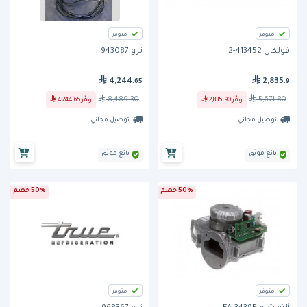
متوفر
متوفر
فولكان 413452-2
ترو 943087
4,244
2,835
.65
.9
8,489.30
5,671.80
وفّر
2,835.90
وفّر
4,244.65
توصيل مجاني
توصيل مجاني
بائع موثق
بائع موثق
50% خصم
50% خصم
متوفر
متوفر