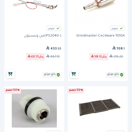
متوفر
متوفر
Grindmaster-Cecilware 1010A
( PS2040)من وينستون
433
108
.55
.1
867.10
216.20
وفّر
108.10
وفّر
433.55
بائع موثق
بائع موثق
50% خصم
50% خصم