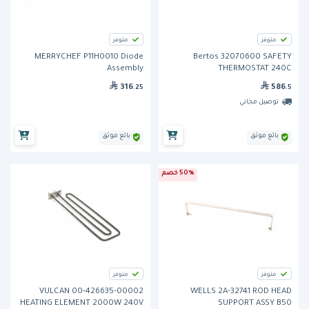
متوفر
متوفر
MERRYCHEF P11H0010 Diode
Bertos 32070600 SAFETY
Assembly
THERMOSTAT 240C
316
586
.25
.5
توصيل مجاني
بائع موثق
بائع موثق
50% خصم
متوفر
متوفر
VULCAN 00-426635-00002
WELLS 2A-32741 ROD HEAD
HEATING ELEMENT 2000W 240V
SUPPORT ASSY B50