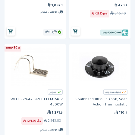
1,097
423
.1
.2
توصيل مجاني
846.40
وفّر
423.20
بائع موثق
يشحن من إكويب
50% خصم
كمية محدودة
متوفر
WELLS 2N-42892UL ELEM 240V
Southbend 1182586 Knob, Snap
4600W
Action Thermostatic
1,271
110
.9
.4
2,543.80
وفّر
1,271.90
توصيل مجاني