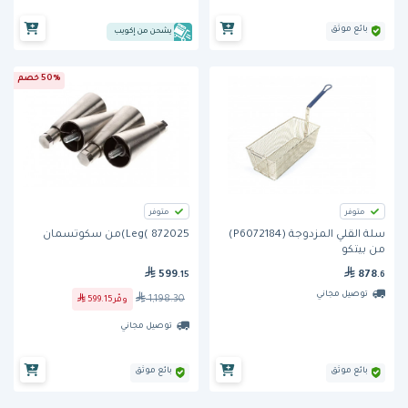
بائع موثق
يشحن من إكويب
50% خصم
متوفر
متوفر
سلة القلي المزدوجة (P6072184)
Leg( 872025)من سكوتسمان
من بيتكو
599
878
.15
.6
توصيل مجاني
1,198.30
وفّر
599.15
توصيل مجاني
بائع موثق
بائع موثق