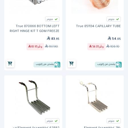
متوفر
متوفر
True 870866 BOTTOM LEFT
True 851134 CAPILLARY TUBE
RIGHT HINGE KIT T GDM FREEZE
83
54
.95
.05
167.90
108.10
وفّر
54.05
وفّر
83.95
يشحن من إكويب
يشحن من إكويب
متوفر
متوفر