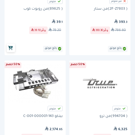
غير متوفر
متوفر
( 89625)من روبوت كوب
( 2F-Z7803)من ستار
39
393
.1
.3
78.20
786.60
وفّر
39.10
وفّر
393.30
بائع موثق
بائع موثق
50% خصم
50% خصم
متوفر
متوفر
( 994704)من ترو
بيتكو 143-000001-001-C
2,174
6,325
.65