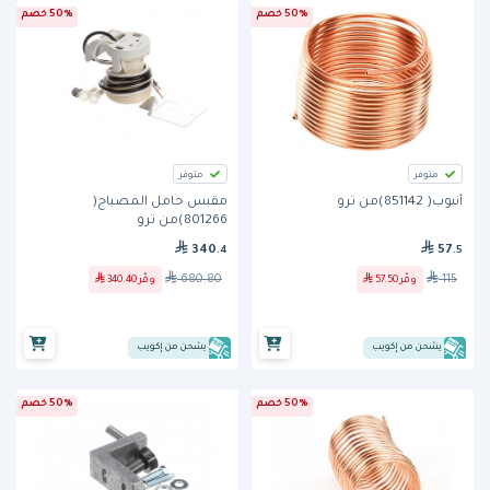
50% خصم
50% خصم
متوفر
متوفر
أنبوب( 851142)من ترو
مقبس حامل المصباح(
801266)من ترو
340
57
.4
.5
680.80
115
وفّر
57.50
وفّر
340.40
يشحن من إكويب
يشحن من إكويب
50% خصم
50% خصم