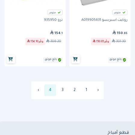
متوفر
متوفر
روكيت اسبريسو A019905631
ترو 935950
154
150
.1
.65
308.20
301.30
وفّر
150.65
وفّر
154.10
بائع موثق
بائع موثق
›
4
3
2
1
‹
قطع أمباخ