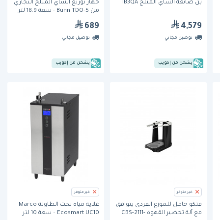
بَن صانعة الشاي المثلج TB3QA
جهاز توزيع الشاي المثلج التجاري
من Bunn TDO-5 - سعة 18.9 لتر
689
4,579
توصيل مجاني
توصيل مجاني
يشحن من إكويب
يشحن من إكويب
غير متوفر
غير متوفر
فتكو حامل للموزع الفردي يتوافق
غلاية مياه تحت الطاولة Marco
مع آلة تحضير القهوة CBS-2111-
Ecosmart UC10 – سعة 10 لتر