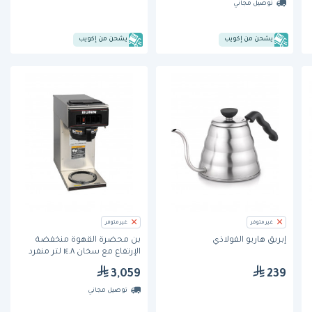
توصيل مجاني
يشحن من إكويب
يشحن من إكويب
غير متوفر
غير متوفر
إبريق هاريو الفولاذي
بن محضّرة القهوة منخفضة
الإرتفاع مع سخان ١٤.٨ لتر منفرد
(VP17-1)
3,059
239
توصيل مجاني