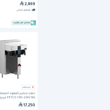
2,869
توصيل مجاني
يشحن من إكويب
غير متوفر
جهاز تحضير القهوة المقطر
FETCO CBS-2242 NG م
17,250
إنتاج 255 كوب/ساعة