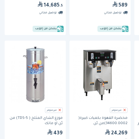
XTS (A150 S4S-15-20-1)
14,685
589
.5
توصيل مجاني
توصيل مجاني
يشحن من إكويب
يشحن من إكويب
غير متوفر
غير متوفر
محضرة القهوة بكميات كبيرة(
موزع الشاي المثلج ( TDS-5) من
1.2 لتر
34600.0002)من بّن
بٌن او ماتك
439
24,269