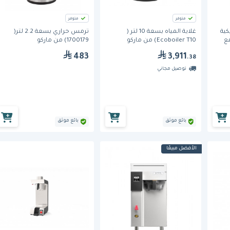
متوفر
متوفر
كية
غلاية المياه بسعة 10 لتر (
ترمس حراري بسعة 2.2 لتر(
 مع
Ecoboiler T10) من ماركو
1700179) من ماركو
483
3,911
.38
توصيل مجاني
بائع موثق
بائع موثق
الأفضل مبيعًا