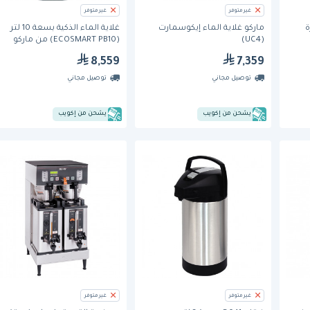
غير متوفر
غير متوفر
ة
ماركو غلاية الماء إيكوسمارت
غلاية الماء الذكية بسعة 10 لتر
(UC4)
(ECOSMART PB10) من ماركو
8,559
7,359
توصيل مجاني
توصيل مجاني
يشحن من إكويب
يشحن من إكويب
غير متوفر
غير متوفر