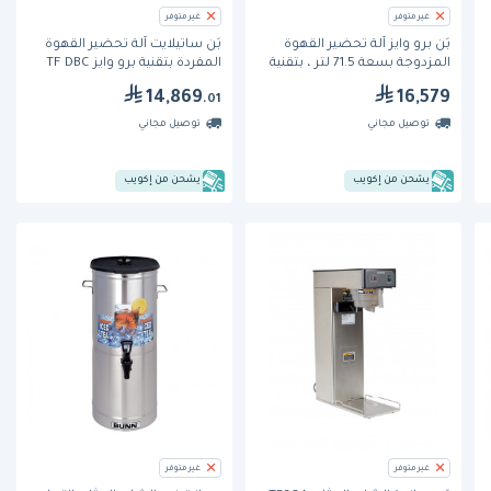
غير متوفر
غير متوفر
بَن برو وايز آلة تحضير القهوة
بَن ساتيلايت آلة تحضير القهوة
المزدوجة بسعة 71.5 لتر ، بتقنية
المفردة بتقنية برو وايز TF DBC
السوفت هيت والـ DBC
34800
14,869
16,579
.01
توصيل مجاني
توصيل مجاني
يشحن من إكويب
يشحن من إكويب
غير متوفر
غير متوفر