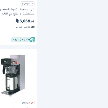
غير متوفر
بَن محضّرة القهوة المقطر
منخفضة الارتفاع مع ثلاثة
سخانات (VP17A-3)
3,668
.99
توصيل مجاني
يشحن من إكويب
غير متوفر