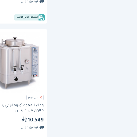
توصيل مجاني
يشحن من إكويب
غير متوفر
جالون من كيرتس
10,549
توصيل مجاني