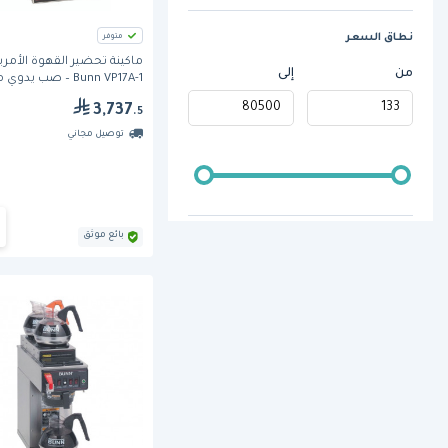
نطاق السعر
متوفر
ماكينة تحضير القهوة الأمري
من
إلى
Bunn VP17A-1 – صب يدوي
سخان سفلي
3,737
.5
توصيل مجاني
بائع موثق