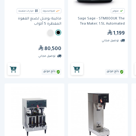
متوفر
كمية محدودة
خيارات متعددة
Sage Sage - STM800UK The
ماكينة بومتل لصنع القهوة
Tea Maker, 1.5L Automated
المقطرة 5 أكواب
Smart Tea Infuser with 5 Brew
1,199
Strength Presets
توصيل مجاني
80,500
توصيل مجاني
بائع موثق
بائع موثق