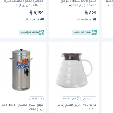
حضير
فيتكو D041 بسعة 3 لتر مع
محضرة القهوة بكميات كبيرة(
مضخة توزيع القهوة
DUAL SH)من بٌن او ماتك
8,159
829
توصيل مجاني
توصيل مجاني
يشحن من إكويب
يشحن من إكويب
غير متوفر
خيارات متعددة
غير متوفر
هاريو V60 - إبريق تقديم زجاجي
موزع الشاي المثلج ( TDS-3) من
شفاف
بٌن او ماتك