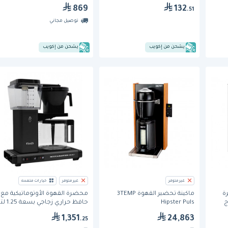
869
132
.51
توصيل مجاني
يشحن من إكويب
يشحن من إكويب
غير متوفر
غير متوفر
خيارات متعددة
ة
ماكينة تحضير القهوة 3TEMP
محضّرة القهوة الأوتوماتيكية مع
زدوج
Hipster Puls
حافظ حراري زجاجي بسعة 5
المحطات – سعة تحضير 3.8 لتر،
(KB) من موكا ماستر
1,351
24,863
.25