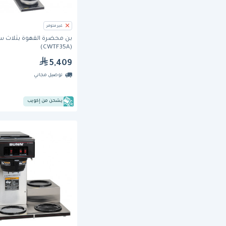
غير متوفر
بن محضرة القهوة بثلاث س
(CWTF35A)
5,409
توصيل مجاني
يشحن من إكويب