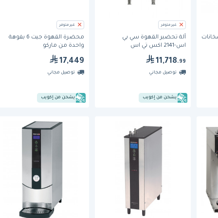
غير متوفر
غير متوفر
خانات
آلة تحضير القهوة سي بي
محضرة القهوة جيت 6 بفوهة
اس-2141 اكس تي اس
واحدة من ماركو
الاوتوماتيكية بوحدة واحدة من
17,449
11,718
.99
فتكو
توصيل مجاني
توصيل مجاني
يشحن من إكويب
يشحن من إكويب