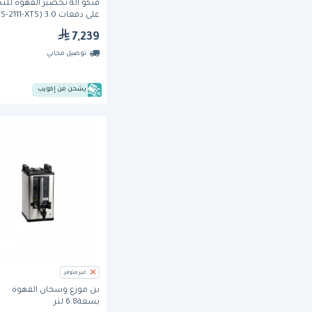
فتكو آلة تحضير القهوة للت
على دفعات 3.0 (CBS-2111-XTS)
7,239
توصيل مجاني
يشحن من إكويب
غير متوفر
بن موزع وسخان القهوة
بسعة6.8 لتر