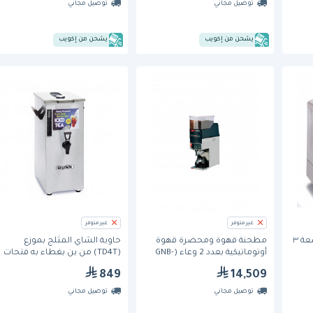
توصيل مجاني
توصيل مجاني
يشحن من إكويب
يشحن من إكويب
غير متوفر
غير متوفر
وعاء للقهوة أوتوماتيكي بسعة ٣
مطحنة قهوة ومحضرة قهوة
حاوية الشاي المثلج بموزع
أوتوماتيكية بعدد 2 وعاء (GNB-
(TD4T) من بن بغطاء به فتحات
21HE) من جرايند ماستر
للتحضير السريع
849
14,509
توصيل مجاني
توصيل مجاني