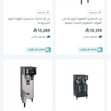
غير متوفر
غير متوفر
بَن مُحضِّرة القهوة الفردية من
بن أو-ماتيك محضرة قهوة اليوم
الفولاذ المقاوم للصدأ بتقنية
المزدوجة
سوفت هيت وDBC® ومزودة
13,289
10,319
بقفل التنقيط
توصيل مجاني
توصيل مجاني
يشحن من إكويب
يشحن من إكويب