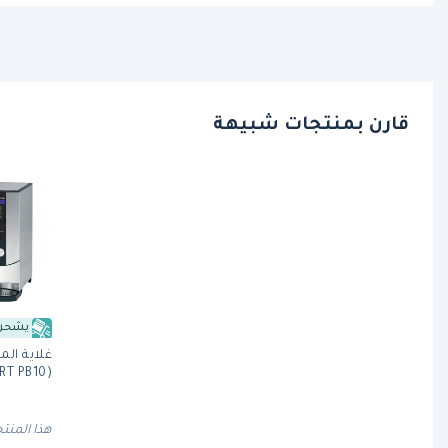
قارن بمنتجات شبيهة
يشحن 
(ECOSMART PB10) من ماركو
هذا المنتج