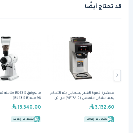
قد تحتاج أيضًا
 تحت
محضرة قهوة الفلتر بسخانين يتم التحكم
مالكونيق 43 S
الأسطح وبسعة انتاجية 50 كيلو ( SK-51B)
بهما بشكل منفصل (VP17A-2) من بَن
98 ملم(EK43 S B)
13,340.00
3,132.60
يشحن من إكويب
يشحن من إكويب