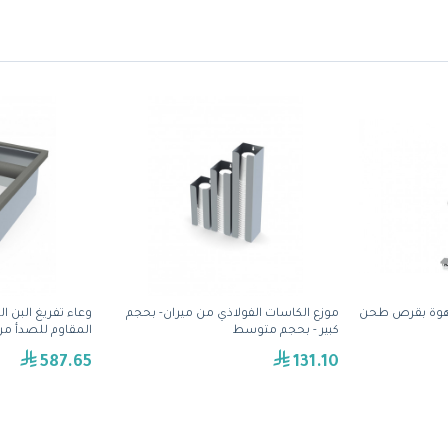
EK طاحنة قهوة بقرص طحن
موزع الكاسات الفولاذي من ميران- بحجم
وعاء تفريغ البن ا
كبير - بحجم متوسط
المقاوم للصدأ من مِران(
587.65
131.10