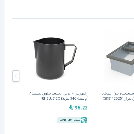
لمستخدم من الفولاذ
راينورس - إبريق الحليب ملون بسعة ١٢
SKB142525)
أونصة 340 مل(RHBLUE12OZ)
96.22
يشحن من إكويب