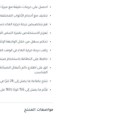
احصل على جرعات دقيقة مع ميزة تحد
تتكيف مع أحجام الأكواب المختلفة م
قم بتخصيص درجة حرارة الماء حسب
تعزيز الاستخلاص بميزة النبض الق
تحكم سهل من خلال الواجهة الإلكترونية ولوحة
راقب درجة حرارة الماء في الوقت الف
حافظ على النظافة باستخدام صينية 
ابق على اطلاع دائم بأعمال الصيانة
المناسب
تنتج بكفاءة ما يصل إلى 28 لترًا في الساعة ، مما يضمن إمدادًا ثابتًا
قدِّم ما يصل إلى 156 كوبًا (180 مل) في الساعة لتلبية سيناريوهات الطلب المتزايد
مواصفات المنتج