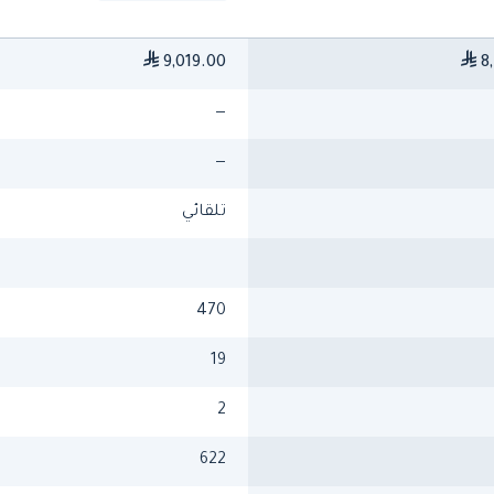
9,019.00
8,
—
—
تلقائي
470
19
2
622