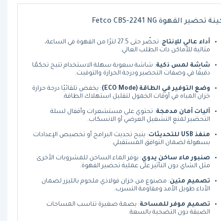
ة تحضير القهوة Fetco CBS-2241 NG
أداء عالي للإنتاج
: تحضّر حتى 27.5 لترًا من القهوة في الساعة،
مثالية للأماكن ذات الطلب العالي.
شاشة لمس ذكية
: شاشة سعوية سهلة الاستخدام تتيح تحكمًا
دقيقًا في وصفات التحضير ودرجة الحرارة والتوقيت.
وضع التوفير في الطاقة (ECO Mode)
: يخفض تلقائيًا درجة حرارة
خزان المياه في أوقات الخمول لتقليل استهلاك الطاقة.
آليات أمان مدمجة
: تحتوي على مستشعرات وأقفال لسلة
التحضير لمنع التشغيل العرضي أو الانسكاب.
منفذ USB للتحديثات
: يتيح تحديث البرامج أو تخصيص الإعدادات
بسهولة لضمان التوافق المستقبلي.
صنبور ماء ساخن يدوي
: يوفر الماء الساخن للمشروبات الأخرى
مثل الشاي دون التأثير على عملية تحضير القهوة.
تصميم متين
: مصنوع من خزان فولاذي ملحوم بالليزر لضمان
الأداء طويل الأمد ومقاومة التسرب.
تصميم موفر للمساحة
: بصمة صغيرة تناسب المساحات
الضيقة دون التضحية بالسعة.