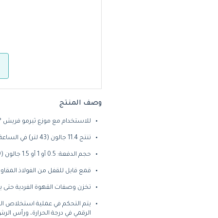
وصف المنتج
للاستخدام مع موزع ثيرمو فريش ® سعة 1.5 جالون (5.7 لتر) (يُباع
تنتج 11.4 جالون (43 لتر) في الساعة
حجم الدفعة: 0.5 أو 1 أو 1.5 جالون (1.9 أو 3.8 أو 5.7 لتر)
قمع قابل للقفل من الفولاذ المقاو
تخزن وصفات القهوة الفردية حتى
يتم التحكم في عملية استخلاص الق
الرقمي في درجة الحرارة، ورأس الرش