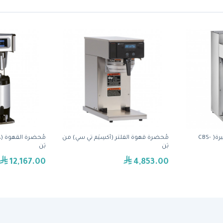
محضرة القهوة بكميات كبيرة( CBS-
مُحضِّرة قهوة الفلتر (أكسِيَم تي سي) من
بَن
بَن
12,167.00
4,853.00