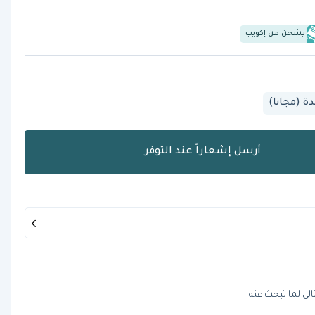
يشحن من إكويب
 (مجانا)
أرسل إشعاراً عند التوفر
الي لما تبحث عنه