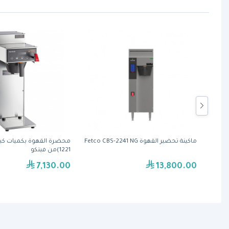
تش بروير - CBS-2231 - NG جهاز
ماكينة تحضير القهوة Fetco CBS-2241 NG
1221)من فيتكو
7,130.00
13,800.00