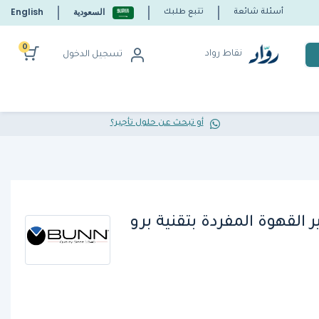
السعودية
English
أسئلة شائعة
تتبع طلبك
0
نقاط رواد
تسجيل الدخول
أو تبحث عن حلول تأجير؟
 القهوة المفردة بتقنية برو