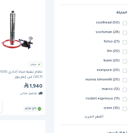
الماركة
coolhead
(50)
scotsman
(28)
fetco
(21)
3m
(20)
bunn
(20)
متوفر
everpure
(20)
نظام تنقية م
QC7I) من إيفربيور
nuova simonelli
(20)
1,940
marco
(12)
توصيل مجاني
rocket espresso
(11)
crem
(10)
بائع موثق
أظهر المزيد