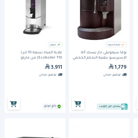
كمية محدودة
متوفر
نوفا سيمونيلي جاز بيسك آلة
غلاية المياه بسعة 10 لتر (
الاسبريسو بتقنية التحكم الحجمي
Ecoboiler T10) من ماركو
برأس مجموعة واحد
3,911
1,779
توصيل مجاني
توصيل مجاني
بائع موثق
يشحن من إكويب