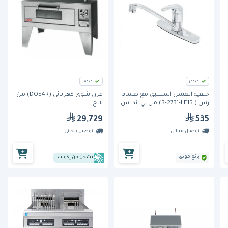
متوفر
متوفر
حنفية الغسل المسبق مع صمام
فرن شوي كهربائي (DO54R) من
رش ( B-2731-LF15) من تي اند اس
لانج
29,729
535
توصيل مجاني
توصيل مجاني
بائع موثق
يشحن من إكويب