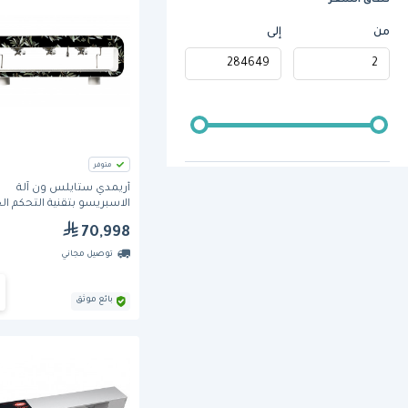
نطاق السعر
من
إلى
متوفر
أريمدي ستايلس ون آلة
الاسبريسو بتقنية التحكم ا
وعدد 3 رؤوس مجموعة (S3GV)
70,998
توصيل مجاني
بائع موثق