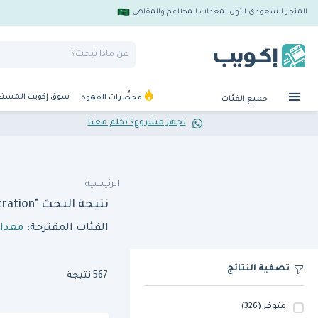
المتجر السعودي الأول لمعدات المطاعم والمقاهي
سوق إكويب المست
محضِّرات القهوة
جميع الفئات
تجهز مشروع؟ تكلم معنا
الرئيسية
نتيجة البحث "finity mod1 hb12c single head water filtration"
الفئات المقترحة:
معدا
تصفية النتائج
567 نتيجة
متوفر
(326)