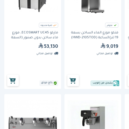
متوفر
كمية محدودة
فتكو موزع الماء الساخن بسعة
ماركو ECOSMART UC45، موزّع
19 لتر/الساعة (HWD-2105TOD)
ماء ساخن بدون صنبور (السعة
45 لترًا)
53,130
9,019
توصيل مجاني
توصيل مجاني
بائع موثق
يشحن من إكويب