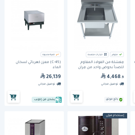
متوفر
خيارات متعددة
كمية محدودة
مِغسَلة من الفولاذ المقاوم
(C-45) معزز كهربائي لسخان
للصدأ بحوض واحد من مِران
الماء
26,139
4,468
.9
توصيل مجاني
توصيل مجاني
بائع موثق
يشحن من إكويب
إستخدام منزلي