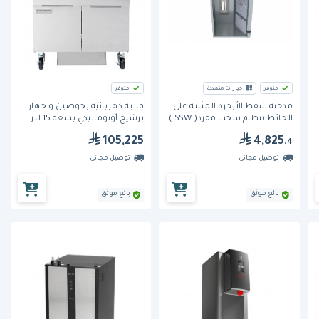
متوفر
خيارات متعددة
متوفر
مدخنة شفط الأبخرة المثبتة على
قلاية كهربائية بحوضين و جهاز
الحائط بنظام سحب مفرد( SSW )
ترشيح أوتوماتيكي بسعة 15 لتر
من مِران
(2FQE30U) من فراي ماستر
105,225
4,825
.4
توصيل مجاني
توصيل مجاني
بائع موثق
بائع موثق