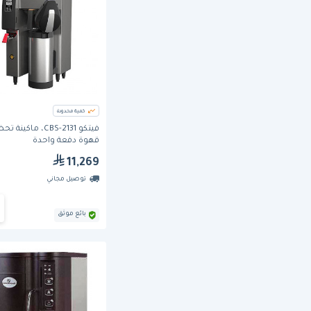
كمية محدودة
فيتكو CBS-2131، ماكينة 
قهوة دفعة واحدة
11,269
توصيل مجاني
بائع موثق