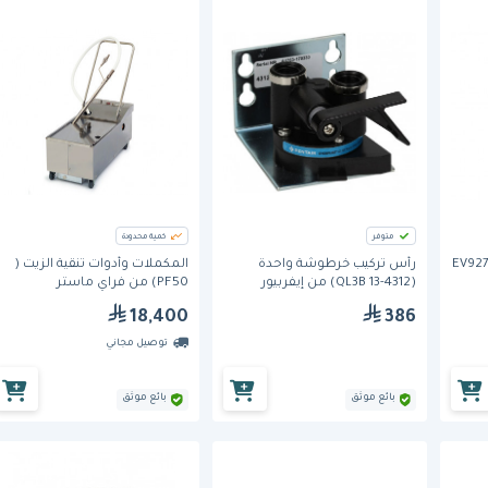
متوفر
كمية محدودة
ياه أحادي (EV927501
رأس تركيب خرطوشة واحدة
المكملات وأدوات تنقية الزيت (
(4312-13 QL3B) من إيفربيور
PF50) من فراي ماستر
18,400
386
توصيل مجاني
بائع موثق
بائع موثق