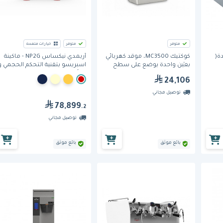
متوفر
متوفر
خيارات متعددة
ة(
كوكتيك MC3500، موقد كهربائي
أريمدي نيكساس NP2G - ماكينة
بعيْن واحدة يوضع على سطح
اسبريسو بتقنية التحكم الحجمي و
الطاولة
2 رأس مجموعة
24,106
توصيل مجاني
78,899
.2
توصيل مجاني
بائع موثق
بائع موثق