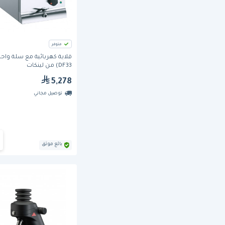
متوفر
قلاية كهربائية مع سلة واحد
DF33) من لينكات
5,278
توصيل مجاني
بائع موثق