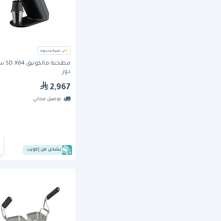
كمية محدودة
مطحنة ما
دوز
2,967
توصيل مجاني
يشحن من إكويب