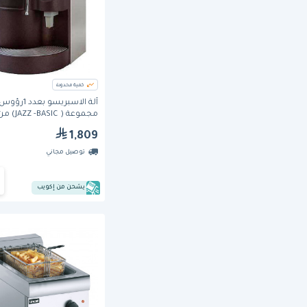
كمية محدودة
آلة الاسبريسو بعدد 1رؤو
مجموعة ( ASIC
سيمونيلي
1,809
توصيل مجاني
يشحن من إكويب