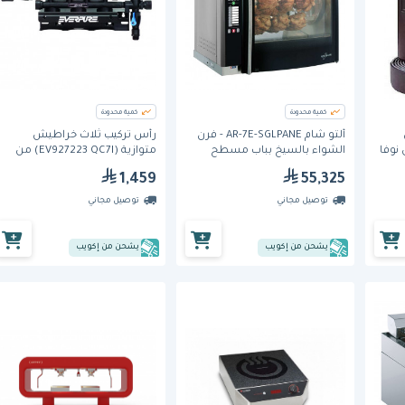
كمية محدودة
كمية محدودة
س
ألتو شام AR-7E-SGLPANE - فرن
رأس تركيب ثلاث خراطيش
JAZZ -B) من نوفا
الشواء بالسيخ بباب مسطح
متوازية (EV927223 QC7I) من
مزود بلوح زجاج فردي
إيفربيور
1,459
55,325
توصيل مجاني
توصيل مجاني
يشحن من إكويب
يشحن من إكويب