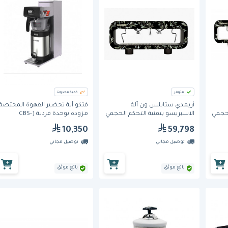
متوفر
كمية محدودة
أريمدي ستايلس ون آلة
فتكو آلة تحضير القهوة المختصة
لحجمي
الاسبريسو بتقنية التحكم الحجمي
مزودة بوحدة فردية (CBS-
وعدد 2 رؤوس مجموعة (S2GV)
2111XTS)
10,350
59,798
توصيل مجاني
توصيل مجاني
بائع موثق
بائع موثق