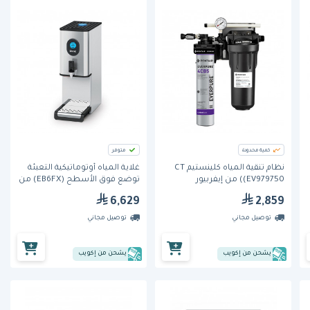
كمية محدودة
متوفر
نظام تنقية المياه كلينستيم CT
غلاية المياه أوتوماتيكية التعبئة
(EV979750) من إيفربيور
توضع فوق الأسطح (EB6FX) من
لينكات – سعة 22 لتر
6,629
2,859
توصيل مجاني
توصيل مجاني
يشحن من إكويب
يشحن من إكويب