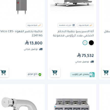
كمية محدودة
خيارات متعددة
كمية محدودة
لكونيق SD X64 سنقل
آلة الاسبريسو بتقنية التحكم
ماكينة تحضير القهوة Fetco CBS
الحجمي بعدد 2رؤوس مجموعة
2241 NG
بلاك إيجل مافريك من فيكتوريا
13,800
أردوينو
توصيل مجاني
75,532
توصيل مجاني
بائع موثق
يشحن من إكويب