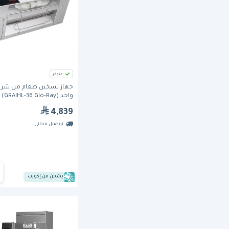
متوفر
جهاز تسخين طعام من شر
واحد (Ray
هاتكو
4,839
توصيل مجاني
يشحن من إكويب