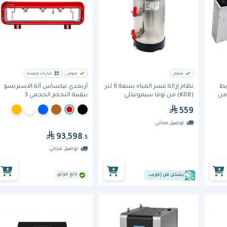
متوفر
متوفر
خيارات متعددة
يط
نظام إزالة عسر المياه بسعة 8 لتر
أريمدي نيكساس آلة الاسبريسو
GRAIHL-36 Glo-) من
(KD8) من نوفا سيمونيللي
بتقنية التحكم الحجمي 3
مجموعات
559
توصيل مجاني
93,598
.5
توصيل مجاني
بائع موثق
يشحن من إكويب