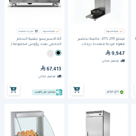
كمية محدودة
كمية محدودة
خيارات متعددة
-
فيتكو 2111 XTS، ماكينة تحضير
آلة الاسبريسو بتقنية التحكم
قهوة فردية متعددة درجات
الحجمي بعدد رؤوس مجموعة (
الحرارة
Black Eagle Maverick Core 3
9,947
groups) من فيكتوريا أردوينو
توصيل مجاني
67,413
توصيل مجاني
بائع موثق
يشحن من إكويب