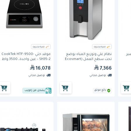
كمية محدودة
كمية محدودة
تحضير
نظام غلي وتوزيع المياه يوضع
موقد حثي CookTek HTF-9500-
تحت سطح العمل (Ecosmart
SH35-2 – عين واحدة، 3500 واط
UC 3) من ماركو - 3 لتر
16,078
7,366
توصيل مجاني
توصيل مجاني
بائع موثق
يشحن من إكويب