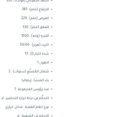
الجهد الكهربائي (فولت) : 220
الارتفاع (ملم) : 381
العرض (ملم) : 229
العمق (ملم) : 330
القدرة (واط) : 1500
التردد (هرتز) : 50/60
شدة التيار (أ) : 13
الطور : 1
ضمان المُصنِّع (سنوات) : 2
بلد المنشأ : إيطاليا
عدد رؤوس المجموعة : 1
التحكُّم في درجة حرارة التحضير : لا
نوع نظام الغلاية : مبادل حراري
التحكم في الضغط : لا