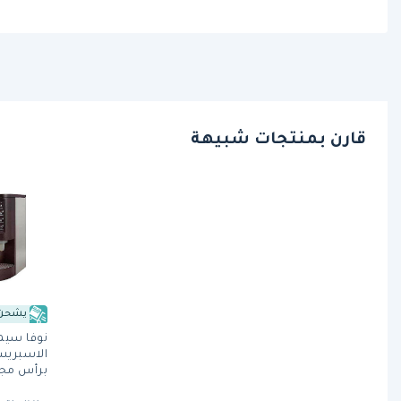
قارن بمنتجات شبيهة
يشحن 
نوفا سيمو
الاسبريسو
برأس مجم