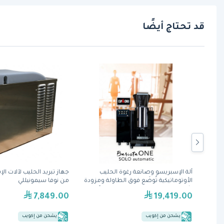
قد تحتاج أيضًا
اتية
آلة الإسبريسو وصانعة رغوة الحليب
جهاز تبريد الحليب لآلات ال
الأوتوماتيكية تُوضَع فوق الطاولة ومزودة
من نوفا سيمونيللي
بثلاجة (باريستا وان سولو) من كب آند
7,849.00
19,419.00
تشينو
يشحن من إكويب
يشحن من إكويب