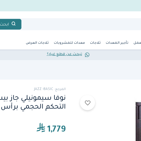
ابحث
عمل
تأجير المعدات
ثلاجات
معدات للمشروبات
ثلاجات العرض
تبحث عن قطع غيار؟
المرجع: JAZZ -BASIC
نوفا سيمونيلي جاز بي
التحكم الحجمي برأس 
1,779