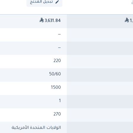
تبديل المنتج
3,631.84
1
—
—
220
50/60
1500
1
270
الولايات المتحدة الأمريكية