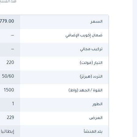
هذا المنتج
,779.00
السعر
—
ضمان إكويب الإضافي
—
تركيب مجاني
220
التيار (فولت)
50/60
التردد (هيرتز)
1500
القوة / الجهد (واط)
1
الطور
229
العرض
إيطاليا
بلد المنشأ