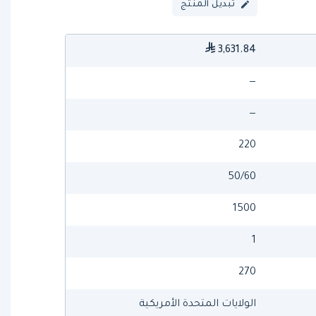
تبديل المنتج
3,631.84
—
—
220
50/60
1500
1
270
الولايات المتحدة الأمريكية