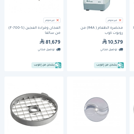
غير متوفر
غير متوفر
محضرة الطعام ( R4A) من
العجان وفرادة العجين (F-700-S)
روبوت كوب
من سالفا
81,679
10,579
توصيل مجاني
توصيل مجاني
يشحن من إكويب
يشحن من إكويب