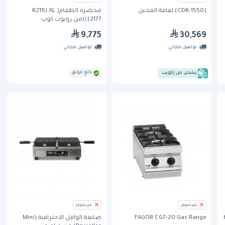
(CDR-1550) لفافة العجين
محضرة الطعام( R211U XL
(2177))من روبوت كوب
9,775
30,569
توصيل مجاني
توصيل مجاني
بائع موثق
يشحن من إكويب
غير متوفر
غير متوفر
FAGOR CG7-20 Gas Range
صانعة الوافل الاحترافية (Mini