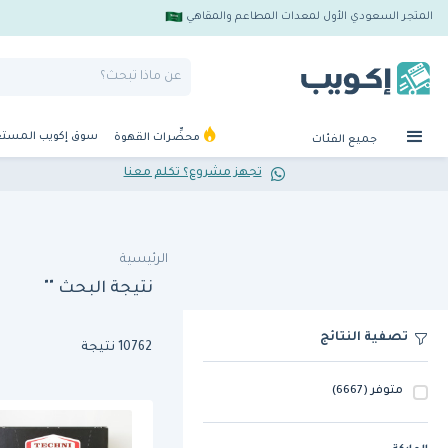
المتجر السعودي الأول لمعدات المطاعم والمقاهي
سوق إكويب المست
محضِّرات القهوة
جميع الفئات
تجهز مشروع؟ تكلم معنا
الرئيسية
نتيجة البحث ""
تصفية النتائج
10762 نتيجة
متوفر
(6667)