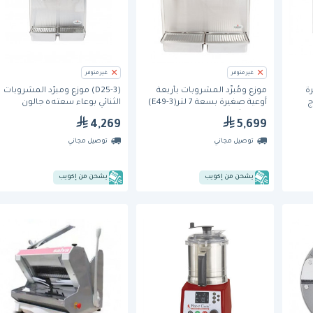
غير متوفر
غير متوفر
ة
موزع ومُبرِّد المشروبات بأربعة
(D25-3) موزع ومبرّد المشروبات
زدوج
أوعية صغيرة بسعة 7 لتر(E49-3)
الثنائي بوعاء سعته ٥ جالون
المحطات – سعة تحضير 3.8 لتر،
من كراثكو
4,269
5,699
توصيل مجاني
توصيل مجاني
يشحن من إكويب
يشحن من إكويب