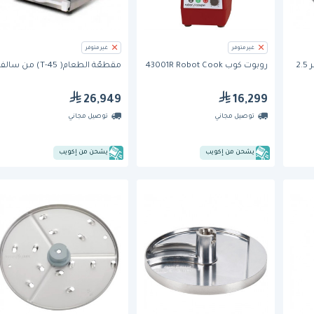
غير متوفر
غير متوفر
شفرة محضرة الطعام بقطر 2.5
روبوت كوب 43001R Robot Cook
مقطعّة الطعام( T-45) من سالفا
26,949
16,299
توصيل مجاني
توصيل مجاني
يشحن من إكويب
يشحن من إكويب