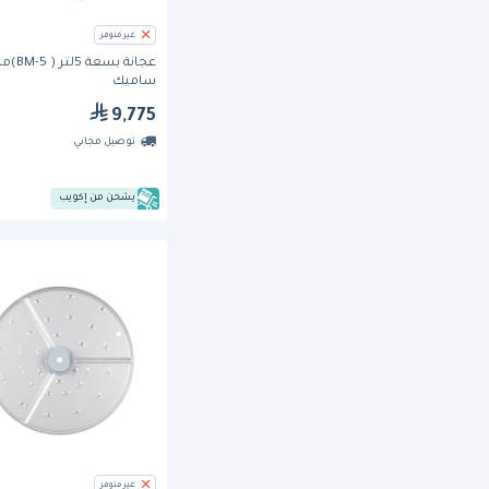
غير متوفر
عجانة بسعة 5لتر (
ساميك
9,775
توصيل مجاني
يشحن من إكويب
غير متوفر