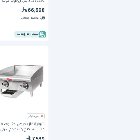
(52333C))من روبوت كوب
66,698
توصيل مجاني
يشحن من إكويب
غير متوفر
شواية غاز بعرض 
على الأسطح و بتحكم يدوي
(624MF) من ستار ماكس
7,539