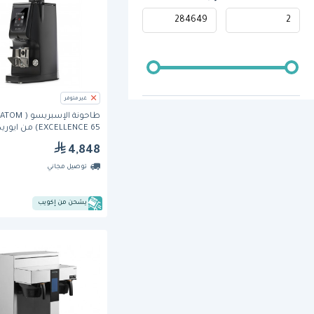
غير متوفر
طاحونة الإسبريسو ( ATOM
EXCELLENCE 65) من ايوريكا
4,848
توصيل مجاني
يشحن من إكويب