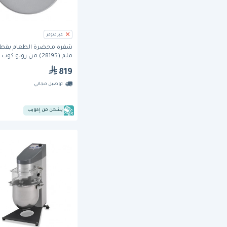
غير متوفر
ملم (28195) من روبو كوب
819
توصيل مجاني
يشحن من إكويب