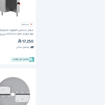
غير متوفر
جهاز تحضير القهوة المقطر
FETCO CBS-2242 NG م
17,250
إنتاج 255 كوب/ساعة
توصيل مجاني
يشحن من إكويب