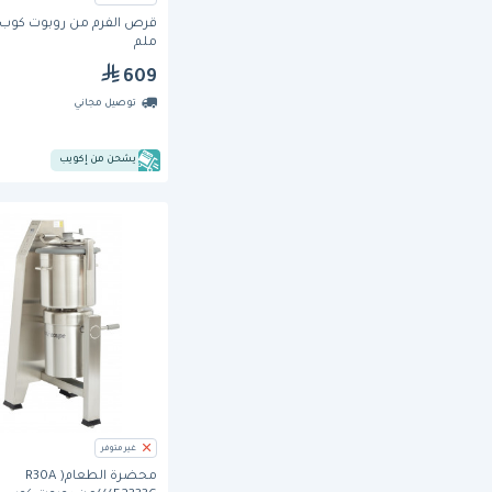
ملم
609
توصيل مجاني
يشحن من إكويب
غير متوفر
محضرة الطعام( R30A