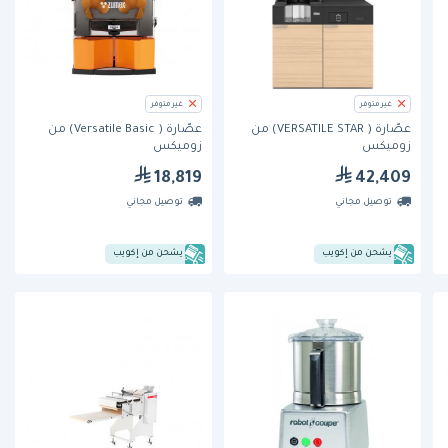
غير متوفر
غير متوفر
عصّارة ( VERSATILE STAR) من
عصّارة ( Versatile Basic) من
زوميكس
زوميكس
18,819
42,409
توصيل مجاني
توصيل مجاني
يشحن من إكويب
يشحن من إكويب