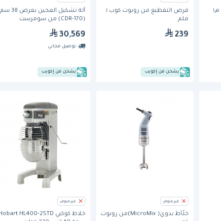
قرص الفرم من روبوت كوب ١٫٥
قرص التقطيع من روبوت كوب ١
آلة تشكيل العجين بعرض 38 سم
ملم
(CDR-170) من سومرست
30,569
239
توصيل مجاني
يشحن من إكويب
يشحن من إكويب
غير متوفر
غير متوفر
خلّأط يدوي( MicroMix)من روبوت
خلاط كوكبي Hobart HL400-2STD