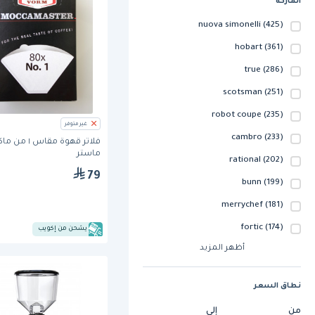
الماركة
nuova simonelli
(425)
hobart
(361)
true
(286)
scotsman
(251)
robot coupe
(235)
غير متوفر
cambro
(233)
فلاتر قهوة مقاس ١ من 
ماستر
rational
(202)
79
bunn
(199)
merrychef
(181)
fortic
(174)
يشحن من إكويب
أظهر المزيد
نطاق السعر
من
إلى