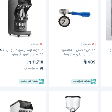
غير متوفر
غير متوفر
ماكو
مقبض مصفي لآلة القهوة
طاحونة الإسبريسو مايثوس (MY
بمقياس حراري من نوفا
85) من فيكتوريا أردوينو
سيمونيلي
11,718
409
توصيل مجاني
يشحن من إكويب
يشحن من إكويب