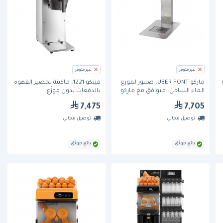
غير متوفر
غير متوفر
ماركو UBER FONT، صنبور لموزّع
فيتكو 1221، ماكينة تحضير القهوة
الماء الساخن، متوافق مع ماركو
بالدفعات بدون موزّع
Ecosmart UC45
7,475
7,705
توصيل مجاني
توصيل مجاني
بائع موثق
بائع موثق