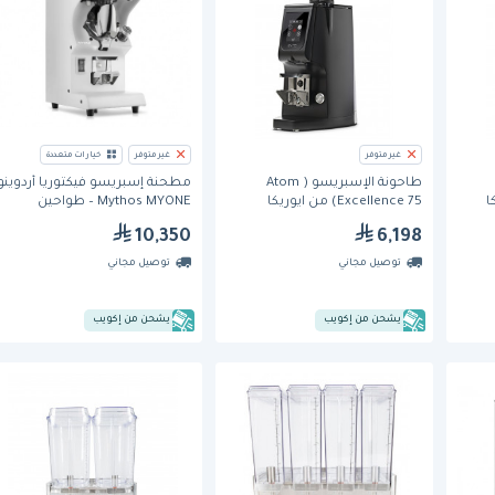
غير متوفر
غير متوفر
خيارات متعددة
طاحونة الإسبريسو ( Atom
مطحنة إسبريسو فيكتوريا أردوينو
Excellence 75) من ايوريكا
Mythos MYONE – طواحين
تيتانيوم بقطر 75 مم
10,350
6,198
توصيل مجاني
توصيل مجاني
يشحن من إكويب
يشحن من إكويب