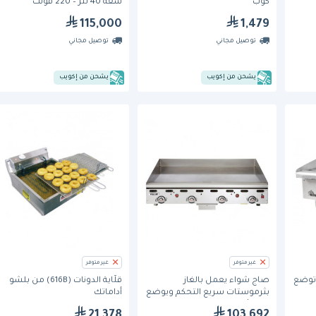
كوب
سعة 40 لتر – 220 فولت
115,000
1,479
توصيل مجاني
توصيل مجاني
يشحن من إكويب
يشحن من إكويب
غير متوفر
غير متوفر
24 بوصة توضع
صاج شواء يعمل بالغاز
قلَّاية الدونات (616B) من بلشو
بثرموستات سريع التحكم ويوضع
أداماتك
على الأسطح بمقاس 48 بوصة
21,378
103,692