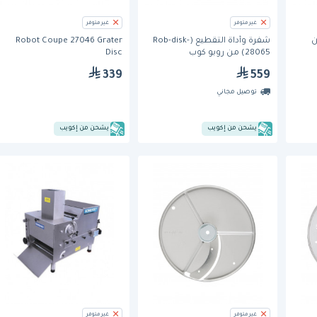
غير متوفر
غير متوفر
 BM-5)من
شفرة وأداة التقطيع (Rob-disk-
Robot Coupe 27046 Grater
28065) من روبو كوب
Disc
339
559
توصيل مجاني
يشحن من إكويب
يشحن من إكويب
غير متوفر
غير متوفر