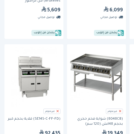
Bruxelles) من كرامبوز
5,609
6,099
توصيل مجاني
توصيل مجاني
يشحن من إكويب
يشحن من إكويب
غير متوفر
غير متوفر
(8048CB) شواية فحم حجري
(SE14S-C-FF-FD) قلاية بحجم كبير
بحجم 48انش (120 سم)
92,435
19,349