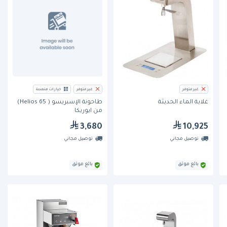
غير متوفر
غير متوفر
خيارات متعددة
غلاية الماء الحديثة
طاحونة الإسبريسو ( Helios 65)
من ايوريكا
3,680
10,925
توصيل مجاني
توصيل مجاني
بائع موثق
بائع موثق