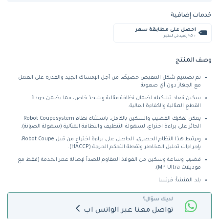
خدمات إضافية
احصل على مطابقة سعر
+ %5 رصيد في المتجر
وصف المنتج
تم تصميم شكل المقبض خصيصًا من أجل الإمساك الجيد والقدرة على العمل
مع الجهاز دون أي صعوبة.
سكين مُعاد تشكيله لضمان نظافة مثالية وشحذ خاص، مما يضمن جودة
القطع المثالية والكفاءة العالية.
يمكن تفكيك القضيب والسكين بالكامل، باستثناء نظام Robot Coupesystem
الحائز على براءة اختراع، لسهولة التنظيف والنظافة المثالية (سهولة الصيانة).
ويرتبط هذا النظام الحصري، الحاصل على براءة اختراع من قبل Robot Coupe،
بإجراءات تحليل المخاطر ونقطة التحكم الحرجة (HACCP).
قضيب وساعة وسكين من الفولاذ المقاوم للصدأ لإطالة عمر الخدمة (فقط مع
موديلات MP Ultra).
بلد المنشأ: فرنسا
لديك سؤال؟
تواصل معنا عبر الواتس اب