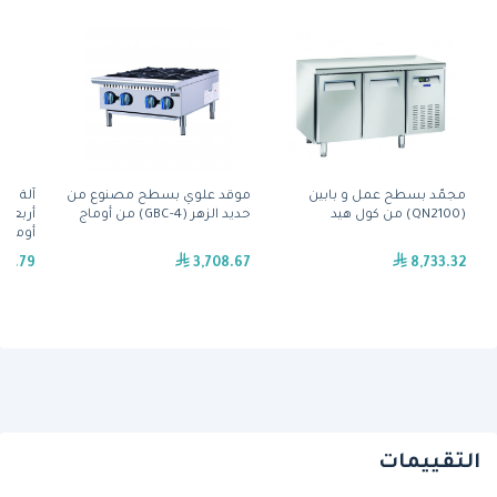
مجمّد بسطح عمل و بابين
موقد علوي بسطح مصنوع من
آلة تح
(QN2100) من كول هيد
حديد الزهر (GBC-4) من أوماج
أوماج
61.79
3,708.67
8,733.32
التقييمات