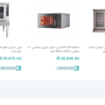
كهربائي يعمل بالحث
سالفا KX-5/10 فرن حمل حراري قياسي – 5
ر
صواني (600 × 400 مم)
بلودجيت
29,679.00
38,998.80
يشحن من إكويب
يشحن من إكويب