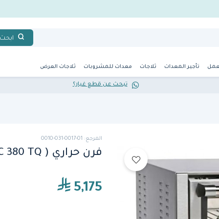
ابحث
عمل
تأجير المعدات
ثلاجات
معدات للمشروبات
ثلاجات العرض
تبحث عن قطع غيار؟
المرجع: 01-0017-031-0010
فرن حراري ( FC 380 TQ) من رولير قريل
5,175