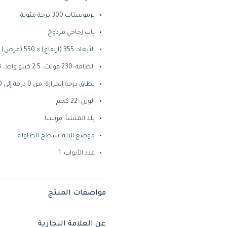
ترموستات 300 درجة مئوية
باب زجاجي مزدوج
الأبعاد: 355 (ارتفاع) × 550 (عرض) × 550 (عمق) ملم
الطاقة: 230 فولت، 2.5 كيلو واط، 10.8 أمبير
نطاق درجة الحرارة: من 0 درجة إلى 270 درجة مئوية
الوزن: 22 كجم
بلد المنشأ: فرنسا
موضع الآلة: سطح الطاولة
عدد الأبواب: 1
مواصفات المنتج
عن العلامة التجارية