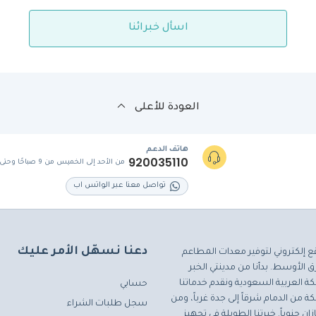
اسأل خبرائنا
العودة للأعلى
هاتف الدعم
920035110
من الأحد إلى الخميس من 9 صباحًا وحتى 5 مساءً
تواصل معنا عبر الواتس اب
دعنا نسهّل الأمر عليك
ع إلكتروني لتوفير معدات المطاعم
 الأوسط. بدأنا من مدينتي الخبر
ة العربية السعودية ونقدم خدماتنا
حسابي
ة من الدمام شرقاً إلى جدة غرباً، ومن
سجل طلبات الشراء
ان جنوباً. خبرتنا الطويلة في تجهيز