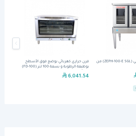
فرن حراري كهربائي (ZEPH-100-E SGL) من
فرن حراري كهربائي يوضع فوق الأسطح
بوظيفة الرطوبة و بسعة 100 لتر (FD-100)
من أوماج
6,041.54