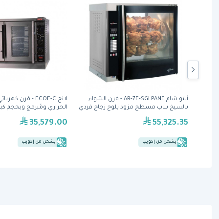
فرن حراري بثلاثة أرفف (LT-3/09 + H) من
ألتو شام AR-7E-SGLPANE - فرن الشواء
لانج ECOF-C - فرن 
بالسيخ بباب مسطح مزود بلوح زجاج فردي
الحراري ومُبرمج وبحجم كبي
35,579.00
55,325.35
يشحن من إكويب
يشحن من إكويب