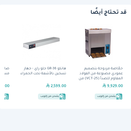
قد تحتاج أيضًا
حمّاصة مزدوجة بتصميم
هاتكو GR-36 جلو راي - جهاز
صاج ش
عمودي مصنوعة من الفولاذ
تسخين بالأشعة تحت الحمراء
مسطّح (FT-E910 L)
المقاوم للصدأ (VCT-25) من
آنتونز
29.00
2,599.00
9,929.00
يشحن من إكويب
يشحن من إكويب
يش