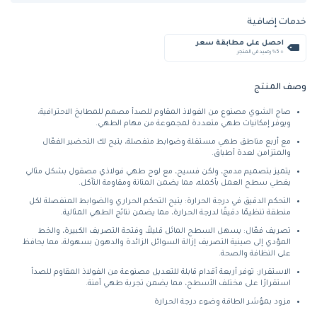
خدمات إضافية
احصل على مطابقة سعر
+ %5 رصيد في المتجر
وصف المنتج
صاج الشوي مصنوع من الفولاذ المقاوم للصدأ مصمم للمطابخ الاحترافية،
ويوفر إمكانيات طهي متعددة لمجموعة من مهام الطهي.
مع أربع مناطق طهي مستقلة وضوابط منفصلة، يتيح لك التحضير الفعّال
والمتزامن لعدة أطباق.
يتميز بتصميم مدمج، ولكن فسيح، مع لوح طهي فولاذي مصقول بشكل مثالي
يغطي سطح العمل بأكمله، مما يضمن المتانة ومقاومة التآكل.
التحكم الدقيق في درجة الحرارة: يتيح التحكم الحراري والضوابط المنفصلة لكل
منطقة تنظيمًا دقيقًا لدرجة الحرارة، مما يضمن نتائج الطهي المثالية.
تصريف فعّال: يسهل السطح المائل قليلاً، وفتحة التصريف الكبيرة، والخط
المؤدي إلى صينية التصريف إزالة السوائل الزائدة والدهون بسهولة، مما يحافظ
على النظافة والصحة.
الاستقرار: توفر أربعة أقدام قابلة للتعديل مصنوعة من الفولاذ المقاوم للصدأ
استقرارًا على مختلف الأسطح، مما يضمن تجربة طهي آمنة.
مزود بمؤشر الطاقة وضوء درجة الحرارة