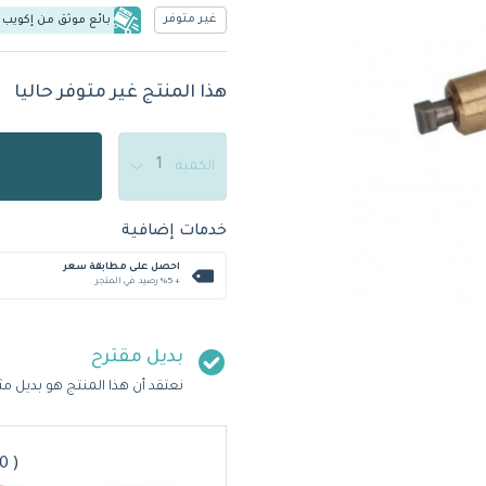
غير متوفر
بائع موثق من إكويب
هذا المنتج غير متوفر حاليا
الكمية
خدمات إضافية
احصل على مطابقة سعر
+ %5 رصيد في المتجر
بديل مقترح
نعتقد أن هذا المنتج هو بديل مث
( 982600210 )من فيكتوريا أردوينو