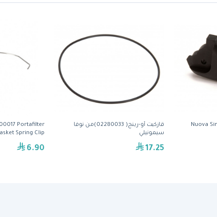
Nuova Si
قازكيت أو-رينج( 02280033)من نوفا
0017 Portafilter
سيمونيلي
asket Spring Clip
6.90
17.25