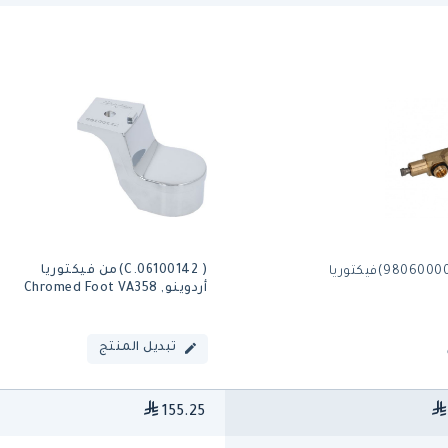
( 06100142.C)من فيكتوريا
( 98060000000110)فيكتوريا
أردوينو, Chromed Foot VA358
تبديل المنتج
155.25