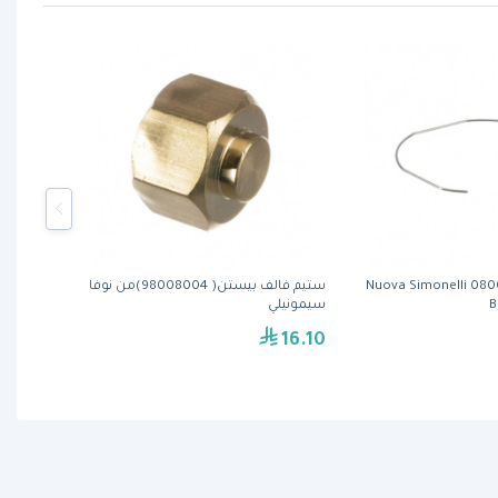
Nuova Simonelli 0800
ستيم فالف بيستن( 98008004)من نوفا
B
سيمونيلي
16.10