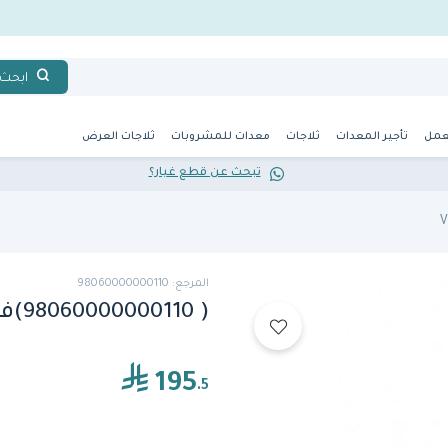
ابحث
عمل
تأجير المعدات
ثلاجات
معدات للمشروبات
ثلاجات العرض
تبحث عن قطع غيار؟
المرجع: 98060000000110
( 98060000000110)فيكتوريا أردوينو
195
.5