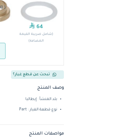
( 982600210 )من فيكتوريا أردوينو
64
(شامل ضريبة القيمة
المضافة)
تبحث عن قطع غيار؟
وصف المنتج
بلد المنشأ : إيطاليا
نوع قطعة الغيار : Part
مواصفات المنتج