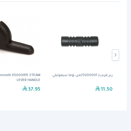
190227
ربر قريب( 5000001)من نوفا سيمونيلي
monelli 05000815 STEAM
LEVER HANDLE
37.95
11.50