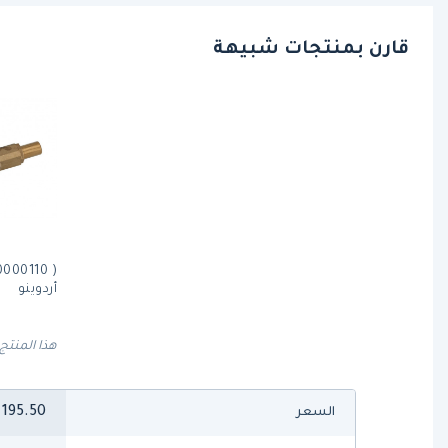
قارن بمنتجات شبيهة
أردوينو
هذا المنتج
195.50
السعر