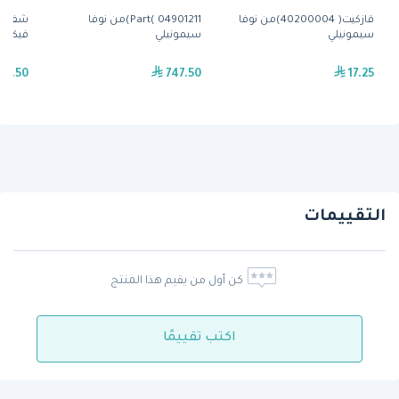
قازكيت( 40200004)من نوفا
Part( 04901211)من نوفا
سيمونيلي
سيمونيلي
فيكتوري
92.50
747.50
17.25
التقييمات
كن أول من يقيم هذا المنتج
اكتب تقييمًا