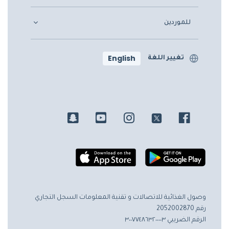
للموردين
English
تغيير اللغة
وصول الغذائية للاتصالات و تقنية المعلومات
السجل التجاري
رقم 2052002870
الرقم الضريبي ٣٠٠٧٧٤٨٦٣٢٠٠٠٠٣