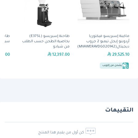
ماكينة إسبريسو فيكتوريا
طاحنة إسبريسو (E37SL)
أردوينو إيجل تيمبو 2 جروب
بخاصية الطحن حسب الطلب
سيادو
ديجيتال(MVAWERAVDG020142)
من شيادو
45.00
12,397.00
29,525.10
يشحن من إكويب
التقييمات
كن أول من يقيم هذا المنتج