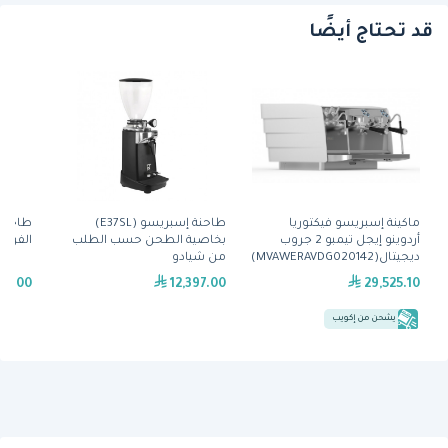
قد تحتاج أيضًا
ماكينة إسبريسو فيكتوريا
طاحنة إسبريسو (E37SL)
أردوينو إيجل تيمبو 2 جروب
بخاصية الطحن حسب الطلب
الفردي
ديجيتال(MVAWERAVDG020142)
من شيادو
86.00
12,397.00
29,525.10
يشحن من إكويب