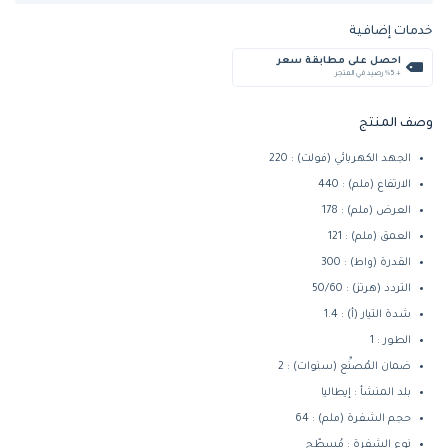
خدمات إضافية
احصل على مطابقة سعر
+ %5 رصيد في المتجر
وصف المنتج
الجهد الكهربائي (فولت) : 220
الارتفاع (ملم) : 440
العرض (ملم) : 178
العمق (ملم) : 121
القدرة (واط) : 300
التردد (هرتز) : 50/60
شدة التيار (أ) : 1.4
الطور : 1
ضمان المُصنِّع (سنوات) : 2
بلد المنشأ : إيطاليا
حجم الشفرة (ملم) : 64
نوع الشفرة : مُسطّح