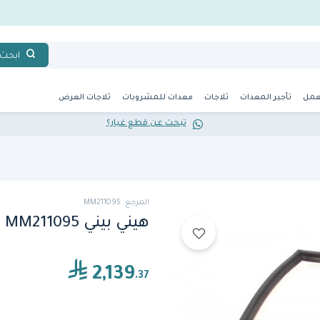
ابحث
عمل
تأجير المعدات
ثلاجات
معدات للمشروبات
ثلاجات العرض
تبحث عن قطع غيار؟
المرجع: MM211095
هيني بيني MM211095
2,139
.37