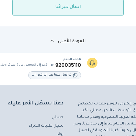
اسأل خبرائنا
العودة للأعلى
هاتف الدعم
920035110
من الأحد إلى الخميس من 9 صباحًا وحتى 5 مساءً
تواصل معنا عبر الواتس اب
دعنا نسهّل الأمر عليك
ع إلكتروني لتوفير معدات المطاعم
 الأوسط. بدأنا من مدينتي الخبر
ة العربية السعودية ونقدم خدماتنا
حسابي
ة من الدمام شرقاً إلى جدة غرباً، ومن
سجل طلبات الشراء
ان جنوباً. خبرتنا الطويلة في تجهيز
رواد