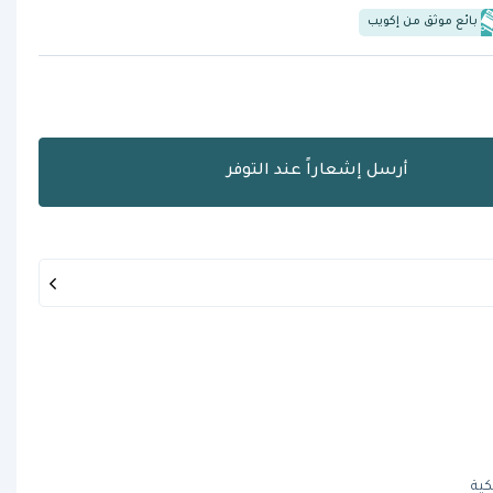
بائع موثق من إكويب
أرسل إشعاراً عند التوفر
كية