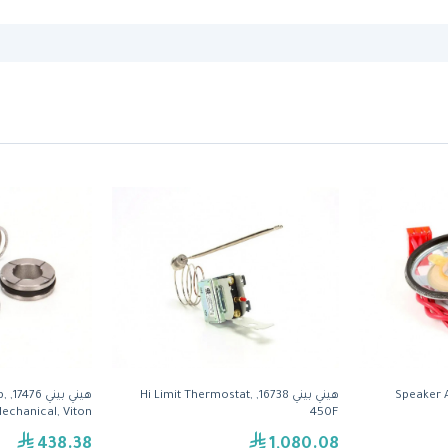
هيني بيني 16738, Hi Limit Thermostat,
هين
echanical, Viton
450F
438.38
1,080.08