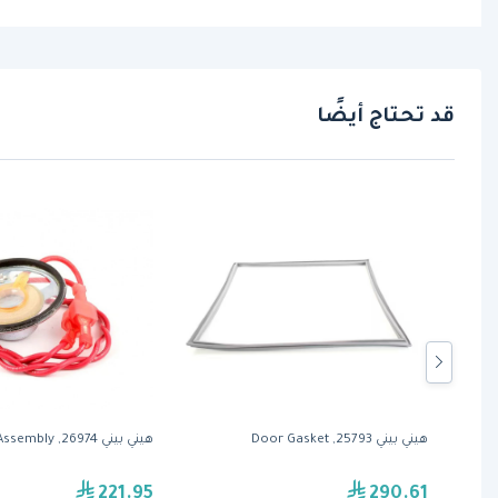
قد تحتاج أيضًا
Pressure
هيني بيني 25793, Door Gasket
هيني بيني 26974, Speaker Assembly
221.95
290.61