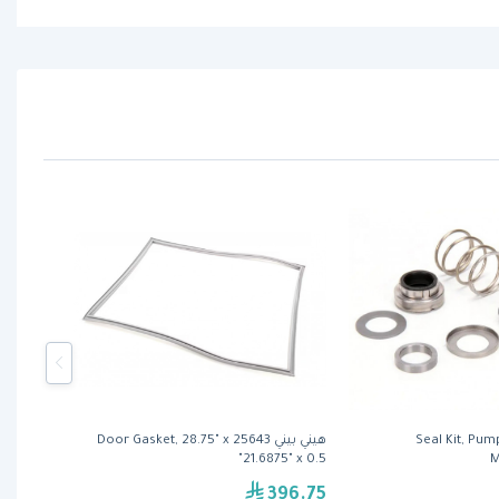
ي بيني 17476, Seal Kit, Pump,
هيني بيني 25643 Door Gasket, 28.75" x
21.6875" x 0.5"
M
396.75