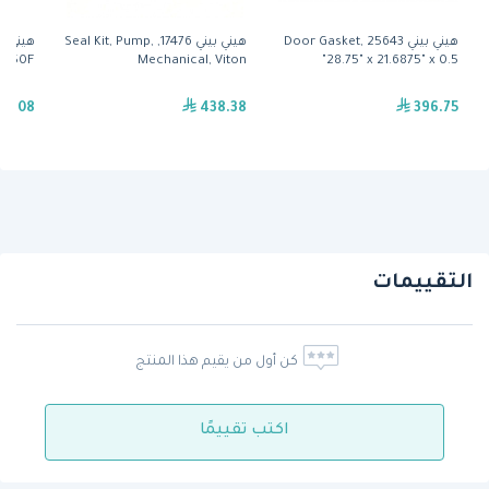
هيني بيني 25643 Door Gasket,
هيني بيني 17476, Seal Kit, Pump,
, 450F
Mechanical, Viton
28.75" x 21.6875" x 0.5"
80.08
438.38
396.75
التقييمات
كن أول من يقيم هذا المنتج
اكتب تقييمًا